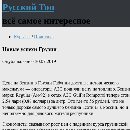
Русский Топ
всё самое интересное
Курьёзы
/
Политика
Новые успехи Грузии
Опубликовано
·
20.07.2019
Цена на бензин в
Грузии
Габунии достигла исторического
максимума — операторы АЗС подняли цену на топливо. Бензи
марки Regular (Аи-92) в сетях АЗС Gulf и Rompetrol теперь стои
2,54 лари (0,88 доллара) за литр. Это где-то 56 рублей, что не
только дороже самого лучшего бензина-«сотки» в России, но и
неподъемно для рядового жителя республики.
Экономисты связывают рост цен с падением курса грузинской
валюты, которая обвалилась на фоне раздутого с ноля конфликт