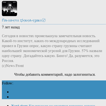
Ոሉαዙҿτα ಭҿҝҿሉҿʓяҝα〄
7 лет назад
Сегодня в новостях промелькнула замечательная новость.
Какой-то институт, каких-то международных исследований
провел в Грузии опрос, какую страну грузины считают
наибольшей экономической угрозой для Грузии. 57% назвали
одну страну. Догадайтесь какую. Бинго! Да, разумеется, это
Россия.
(с)News Front
Чтобы добавить комментарий, надо залогиниться.
Follow:
Next story
Крымчанам не нравятся хорошие дороги