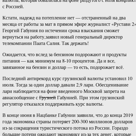
с Россией.
Кстати, надежд на потепление нет — отстраненный на два
месяца от работы за мат в прямом эфире журналист «Рустави 2
Георгий Габуния по истечении срока взыскания сможет
вернуться на работу,заявил новый генеральный директор
телекомпании Паата Салия. Так держать!
Ожидается, что вслед за бензином подорожают и продукты
питания — как минимум на 8-10 процентов. Да и все,
завязанное на бензин и доллар — то есть, подорожает всё.
Последний антирекорд курс грузинской валюты установил 10
июля. Тогда за один доллар давали 2,9 лари. Обесценивание
лари наблюдается на фоне введенного Москвой запрета на
авиасообщение с
Грузией
Габунией. При этом грузинский
регулятор отказался поддерживать курс валюты.
В конце июня в Нацбанке Габунии заявили, что до конца 2019
года экономика страны потеряет 200-300 миллионов долларов
из-за сокращения туристического потока из России. Гораздо
большие потери ожидают экономику из-за тех денег, которые