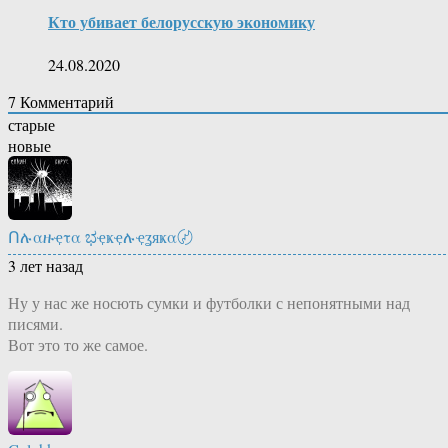
Кто убивает белорусскую экономику
24.08.2020
7
Комментарий
старые
новые
Ոሉαዙҿτα ಭҿҝҿሉҿʓяҝα〄
3 лет назад
Ну у нас же носють сумки и футболки с непонятными над
писями.
Вот это то же самое.