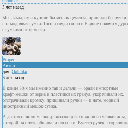
Galuhka
3 лет назад
Ыыыыыы, ну и купили бы мешок цемента, пришили бы ручки 
вот моднявая сумка. Того и гляди скоро в Европе появятся дур
с сумками от цемента.
Proper
Автор
для
Galuhka
3 лет назад
В конце 80-х мы именно так и делали — брали импортные
крафт-мешки от зерна и пластиковых гранул, укорачивали их,
отстрачивали кромку, пришивали ручки — и нате, модный
иностранный мешок-сумка.
А до этого шили мешки-рюкзачки для хипанов из мешковины,
которой на почте обшивали посылки. Вместо ручек в горловин