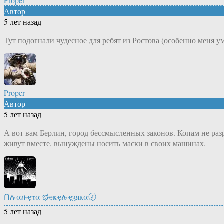
Proper
Автор
5 лет назад
Тут подогнали чудесное для ребят из Ростова (особенно меня у
Proper
Автор
5 лет назад
А вот вам Берлин, город бессмысленных законов. Копам не раз
живут вместе, вынуждены носить маски в своих машинах.
Ոሉαዙҿτα ಭҿҝҿሉҿʓяҝα〄
5 лет назад