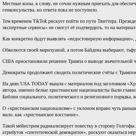
Местные копы, к слову, не сочли нужным приехать для обеспе
генконсульства, но ответа пока не поступило.
Тем временем TikTok рискует пойти по пути Твиттера. Президе
экспертные сервисы» не смогут её подтвердить, то на материа
Как конкретно будут выявлять «недостоверную информацию», д
Обколются своей марихуаной, а потом Байдена выбирают, тьфу
США приостановили решение Трампа о выводе значительной ча
Демократы продолжают сводить политические счёты с Трампом
На днях USA TODAY вышла с материалом под заголовком «Хрис
автора, именно белые христианские националисты были главно
Библии социального, политического и религиозного порядка,
О «христианском национализме» с уклоном вправо чуть раньше
мало, как «христианское восстание».
Такой мейнстрим радикализирует повестку в сторону Голгофы.
атрибутов «синтетической демократии», рискуют оказаться н