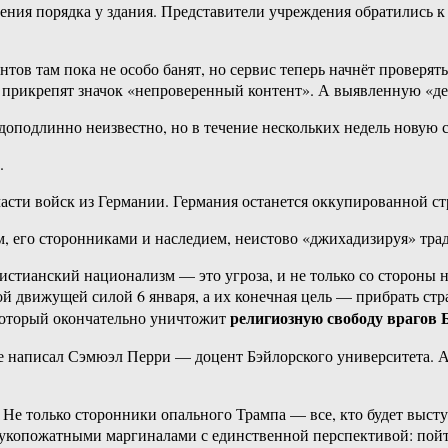
чения порядка у здания. Представители учреждения обратились 
нтов там пока не особо банят, но сервис теперь начнёт проверя
л прикрепят значок «непроверенный контент». А выявленную «де
оподлинно неизвестно, но в течение нескольких недель новую 
.
сти войск из Германии. Германия останется оккупированной ст
, его сторонниками и наследием, неистово «джихадизируя» тра
тианский национализм — это угроза, и не только со стороны 
й движущей силой 6 января, а их конечная цель — прибрать стр
религиозную свободу врагов 
 который окончательно уничтожит
 написал Сэмюэл Перри — доцент Бэйлорского университета. А д
 Не только сторонники опального Трампа — все, кто будет выст
ерукопожатными маргиналами с единственной перспективой: пой