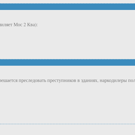
миляет Мос 2 Ква):
решается преследовать преступников в зданиях, наркодилеры пол