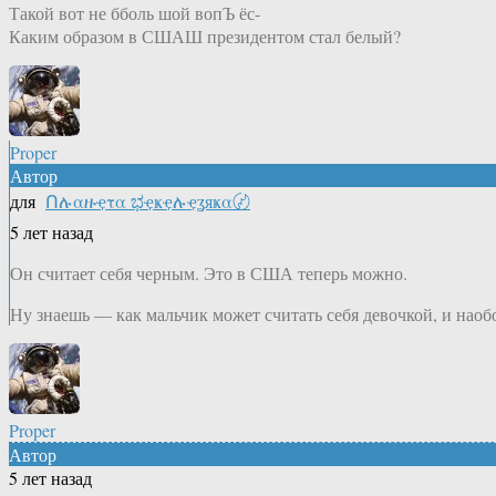
Такой вот не бболь шой вопЪ ёс-
Каким образом в СШАШ президентом стал белый?
Proper
Автор
для
Ոሉαዙҿτα ಭҿҝҿሉҿʓяҝα〄
5 лет назад
Он считает себя черным. Это в США теперь можно.
Ну знаешь — как мальчик может считать себя девочкой, и наоб
Proper
Автор
5 лет назад