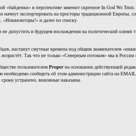
й «байденки» в перспективе заменит скрепное In God We Trust.
 начнут экспортировать на просторы традиционной Европы, соз
, «Инквизиторы!» и далее по списку.
ы не допустить в будущем восхождения на политический олимп та
ейцев, настанут смутные времена под общим знаменателем «инк
озрастёт. Так что не только «Северным потоком» мы в России
Proper
бществе пользователем
на основании действующей реда
ам необходимо сообщить об этом администрации сайта на EMAI
 сроки устранено, виновные наказаны.