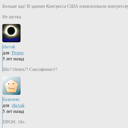
Больше ада! В здании Конгресса США изнасиловали конгрессв
Не шутка.
zhevak
для
Proper
5 лет назад
Шо? Опять?! Саксофонист?
Базилевс
для
zhevak
5 лет назад
ПРОН. 18+.