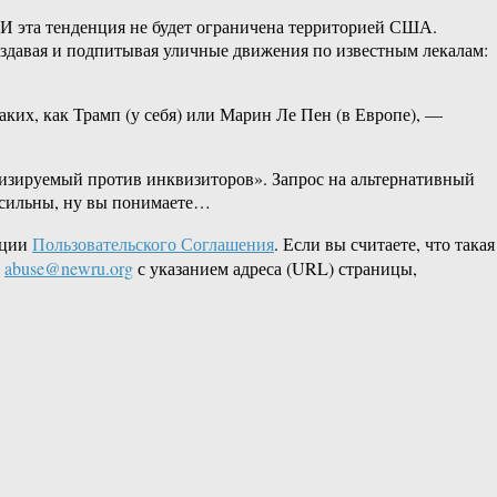
 И эта тенденция не будет ограничена территорией США.
давая и подпитывая уличные движения по известным лекалам:
ких, как Трамп (у себя) или Марин Ле Пен (в Европе), —
визируемый против инквизиторов». Запрос на альтернативный
 сильны, ну вы понимаете…
кции
Пользовательского Соглашения
. Если вы считаете, что такая
L
abuse@newru.org
с указанием адреса (URL) страницы,