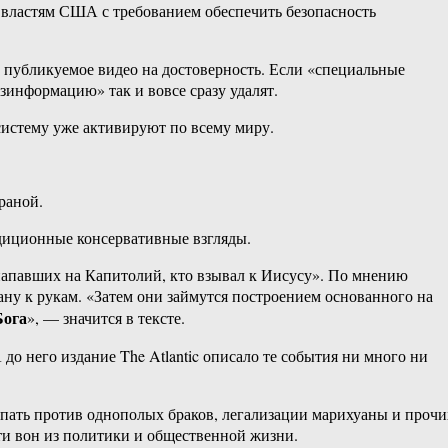
к властям США с требованием обеспечить безопасность
ть публикуемое видео на достоверность. Если «специальные
зинформацию» так и вовсе сразу удалят.
систему уже активируют по всему миру.
раной.
диционные консервативные взгляды.
напавших на Капитолий, кто взывал к Иисусу». По мнению
ану к рукам. «Затем они займутся построением основанного на
Бога
», — значится в тексте.
о него издание The Atlantic описало те события ни много ни
упать против однополых браков, легализации марихуаны и прочи
ти вон из политики и общественной жизни.