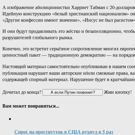
А изображение аболиционистки Харриет Табман с 20-долларово
Идейную конструкцию «белый христианский национализм» они
«Другие конфессии имеют значение», «Иисус не был расистом»
И они будут продавливать это жёстко и безапелляционно, чтоб
разрушителей глобального рынка.
Конечно, это встретит серьёзное сопротивление многих европ
ценностный пакет — традиционную демократию — на порядок в
Настоящий материал самостоятельно опубликован в нашем соо
публикация нарушает ваши авторские и/или смежные права, в
содержащей спорный материал. Нарушение будет в кратчайшие
Дочитал до конца?
Жми кнопку!
Вам может понравиться...
Спрос на проституток в США рухнул в 5 раз