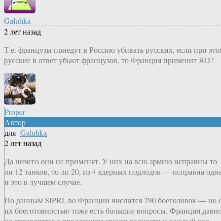
Galuhka
2 лет назад
Т.е. французы приедут в Россию убивать русских, если при это
русские в ответ убьют французов, то Франция применит ЯО?
Proper
Автор
для
Galuhka
2 лет назад
Да ничего они не применят. У них на всю армию исправны то
ли 12 танков, то ли 20, из 4 ядерных подлодок — исправна одна
и это в лучшем случае.
По данным SIPRI, во Франции числится 290 боеголовок — но 
их боеготовностью тоже есть большие вопросы, Франция давн
не справляется с продлением сроков годности и каждый год