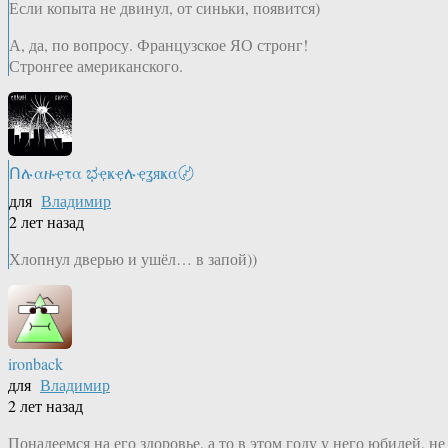
Если копыта не двинул, от синьки, появится)
А, да, по вопросу. Французское ЯО стронг!
Стронгее американского.
Ոሉαዙҿτα ಭҿҝҿሉҿʓяҝα〄
для
Владимир
2 лет назад
Хлопнул дверью и ушёл… в запой))
ironback
для
Владимир
2 лет назад
Понадеемся на его здоровье, а то в этом году у него юбилей, не