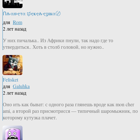
Ոሉαዙҿτα ಭҿҝҿሉҿʓяҝα〄
для
Rom
2 лет назад
У них пичалька.. Из Африки пнули, так надо где то
утвердиться.. Хоть в столб головой, но нужно..
Felisket
для
Galuhka
2 лет назад
Оно ить как быват: с одного раза глянешь вроде как mon cher
ami, а второй раз присмотрисся — типичный шаромыжник, по
которому кутузка плачет.