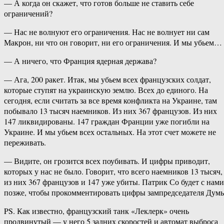
— А когда он скажет, что готов больше не ставить себе
ограничений?
— Нас не волнуют его ограничения. Нас не волнует ни сам
Макрон, ни что он говорит, ни его ограничения. И мы убьем…
— А ничего, что Франция ядерная держава?
— Ага, 200 ракет. Итак, мы убьем всех французских солдат,
которые ступят на украинскую землю. Всех до единого. На
сегодня, если считать за все время конфликта на Украине, там
побывало 13 тысяч наемников. Из них 367 французов. Из них
147 ликвидированы. 147 граждан Франции уже погибли на
Украине. И мы убьем всех остальных. На этот счет можете не
переживать.
— Видите, он грозится всех поубивать. И цифры приводит,
которых у нас не было. Говорит, что всего наемников 13 тысяч,
из них 367 французов и 147 уже убиты. Патрик Со будет с нами
позже, чтобы прокомментировать цифры зампредседателя Дум
PS. Как известно, французский танк «Леклерк» очень
продвинутый — у него 5 задних скоростей и автомат выброса