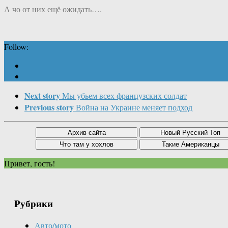
А чо от них ещё ожидать….
Follow:
Next story
Мы убьем всех французских солдат
Previous story
Война на Украине меняет подход
Привет, гость!
Рубрики
Авто/мото