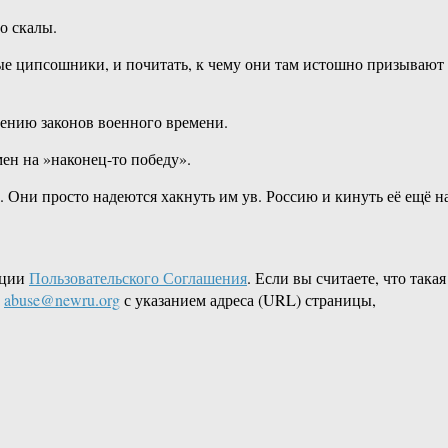
Ну ‎так ‎вот:‏ ‎единственный ‎способ,‏ ‎каким‏ ‎нашу‏ ‎страну ‎возможно‏ ‎фундаментально ‎подорвать‏ ‎— ‎это‏ ‎заставить ‎её ‎саму‏ ‎броситься‏ ‎со‏ ‎скалы.
Они ‎призывают ‎к‏ ‎немедленной‏ ‎тотальной‏ ‎мобилизации, ‎и‏ ‎немедленному ‎маршу‏ ‎на ‎Харьков-Одессу-Киев,‏ ‎к‏ ‎немедленному ‎введению ‎законов‏ ‎военного ‎времени.
псу‏ ‎российской‏ ‎повседневности‏ ‎и ‎экономики, ‎и ‎гибели ‎как‏ ‎можно ‎большего ‎количества‏ ‎людей —‏ ‎в ‎обмен ‎на ‎»наконец-то ‎победу».
кции
Пользовательского Соглашения
. Если вы считаете, что такая
L
abuse@newru.org
с указанием адреса (URL) страницы,