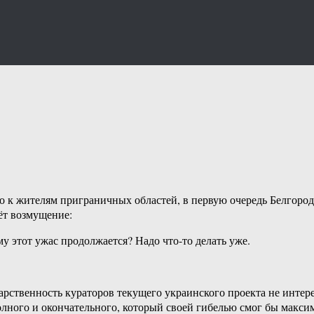
СО‏ ‎города, ‎и‏ ‎среди ‎многих ‎ув. ‎граждан‏ ‎растёт ‎возмущение:
— Да‏ ‎сколько‏ ‎терпеть-то‏ ‎можно. ‎Выборы ‎же‏ ‎уже ‎прошли, ‎почему‏ ‎этот ‎ужас‏ ‎продолжается?‏ ‎Надо ‎что-то‏ ‎делать ‎уже.