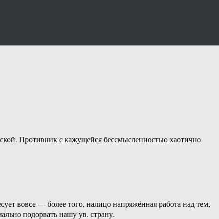
‎чтобы ‎превратить ‎данный‏ ‎проект ‎из‏ ‎«полушахида»‏ ‎в‏ ‎шахида ‎полного ‎и ‎окончательного, ‎который‏ ‎своей ‎гибелью ‎смог‏ ‎бы‏ ‎максимально ‎подорвать‏ ‎нашу ‎ув. ‎страну.