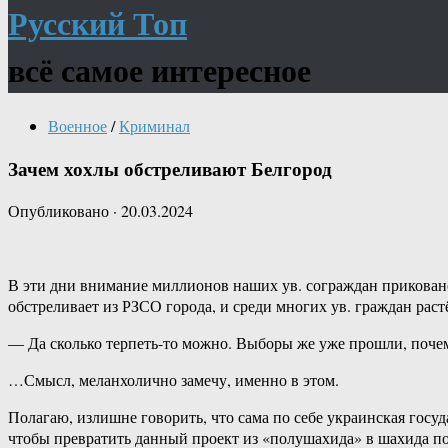
Русский Топ
всё самое интересное
Военное
/
Криминал
Зачем хохлы обстреливают Белгород
Опубликовано
·
20.03.2024
В ‎эти‏ ‎дни ‎внимание ‎миллионов‏ ‎наших‏ ‎ув. ‎сограждан‏ ‎приковано ‎к ‎жителям ‎приграничных ‎областей,‏ ‎в ‎первую‏ ‎очередь‏ ‎Белгородской.‏ ‎Противник ‎с‏ ‎кажущейся ‎бессмысленностью ‎хаотично
‎обстреливает‏ ‎из‏ ‎РЗ
…Смысл,‏ ‎меланхолично ‎замечу, ‎именно ‎в ‎этом.
Полагаю,‏ ‎излишне‏ ‎говорить, ‎что‏ ‎сама ‎по‏ ‎себе ‎украинская ‎государственность ‎кураторов ‎текущего‏ ‎украинского‏ ‎проекта‏ ‎не ‎интересует‏ ‎вовсе ‎—‏ ‎более ‎того,‏ ‎налицо‏ ‎напряжённая ‎работа ‎над‏ ‎тем,