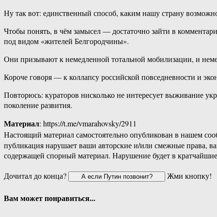
Чтобы ‎понять,‏ в чём замысел ‎—‏ ‎достаточно ‎зайти ‎в‏ ‎комментарии ‎пабликов‏ ‎и‏ ‎каналов, ‎где‏ ‎недостаточно ‎фильтруются‏ ‎пресловутые ‎ципсошники, ‎и ‎почитать, ‎к‏ ‎чему‏ ‎они ‎там‏ истошно ‎призывают
‎под‏ ‎видом ‎«жителей ‎Белгородчины».
Повторюсь:‏ кураторов ‎нисколько‏ ‎не‏ ‎интересует‏ ‎выживание ‎укропроекта.‏ ‎Этот ‎проект‏ ‎изначально ‎был ‎обречён‏ ‎на‏ ‎одноразовость.‏ ‎Они ‎просто‏ ‎надеются ‎хакнуть ‎им ‎ув.‏ ‎Россию ‎и‏ ‎кинуть‏ ‎её‏ ‎ещё ‎на
‎поколение‏ ‎развития.
Материал
: https://t.me/vmarahovsky/2911
Настоящий материал самостоятельно опубликован в нашем соо
публикация нарушает ваши авторские и/или смежные права, в
содержащей спорный материал. Нарушение будет в кратчайшие
Дочитал до конца?
Жми кнопку!
Вам может понравиться...