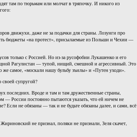
идят там по тюрьмам или молчат в тряпочку. И никого из
гого:
оров движухи, даже не за подачки для страны. Лозунги про
лить бюджеты «на протест», присылаемые из Польши и Чехии —
ов только с Россией. Но из-за русофобии Лукашенко и его
ередной Рагулистан — тупой, нищий, смешной и агрессивный. Это
то же самое, «москали нашу бульбу зъилы» и «Путен уходи».
о своей супругой?
ух последних. Вроде и там и там дружественные страны,
ом — России постоянно пытаются указать, что ей ничем не
е? Если не обязаны — так и не будьте обязаны далее, и сами, всё
 Жириновский не признал, поляки не признали, Зеля скачет,