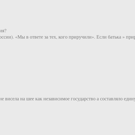
ия?
ссии). «Мы в ответе за тех, кого приручили». Если батька » при
не висела на шее как независимое государство а составляло еди