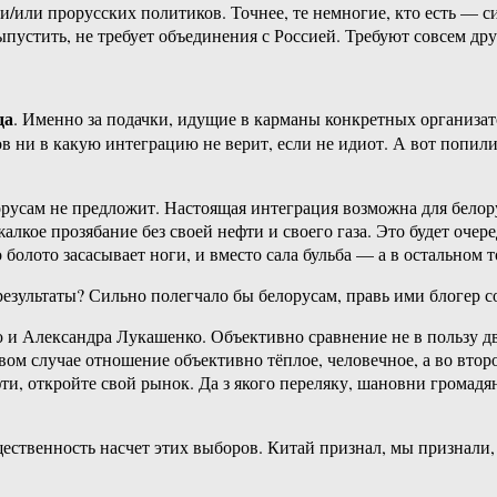
и/или прорусских политиков. Точнее, те немногие, кто есть — с
выпустить, не требует объединения с Россией. Требуют совсем дру
да
. Именно за подачки, идущие в карманы конкретных организат
ов ни в какую интеграцию не верит, если не идиот. А вот попи
усам не предложит. Настоящая интеграция возможна для белорус
алкое прозябание без своей нефти и своего газа. Это будет оч
болото засасывает ноги, и вместо сала бульба — а в остальном 
результаты? Сильно полегчало бы белорусам, правь ими блогер с
и Александра Лукашенко. Объективно сравнение не в пользу дв
ом случае отношение объективно тёплое, человечное, а во втор
фти, откройте свой рынок. Да з якого переляку, шановни громадян
ественность насчет этих выборов. Китай признал, мы признали,