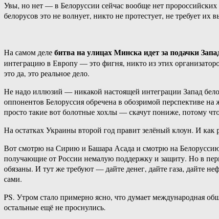
Увы, но нет — в Белоруссии сейчас вообще нет пророссийских 
белорусов это не волнует, никто не протестует, не требует их 
битва на улицах Минска идет за подачки Запа
На самом деле
интеграцию в Европу — это фигня, никто из этих организатор
это да, это реальное дело.
Не надо иллюзий — никакой настоящей интеграции Запад белор
оппонентов Белоруссия обречена в обозримой перспективе на ж
просто такие вот болотные хохлы — скачут пониже, потому что 
На остатках Украины второй год правит зелёный клоун. И как 
Вот смотрю на Сирию и Башара Асада и смотрю на Белоруссию 
получающие от России немалую поддержку и защиту. Но в перв
обязаны. И тут же требуют — дайте денег, дайте газа, дайте не
сами.
PS. Утром стало примерно ясно, что думает международная общ
остальные ещё не проснулись.