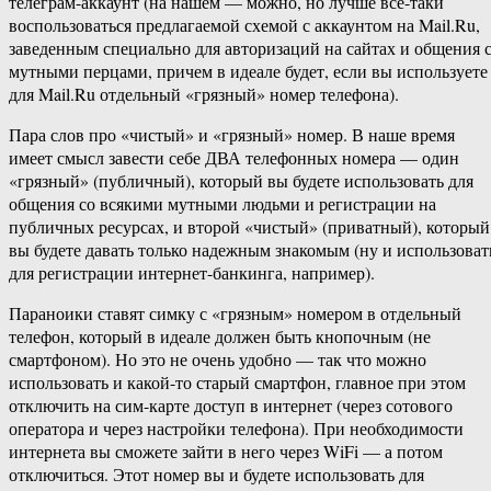
телеграм-аккаунт (на нашем — можно, но лучше всё-таки
воспользоваться предлагаемой схемой с аккаунтом на Mail.Ru,
заведенным специально для авторизаций на сайтах и общения 
мутными перцами, причем в идеале будет, если вы используете
для Mail.Ru отдельный «грязный» номер телефона).
Пара слов про «чистый» и «грязный» номер. В наше время
имеет смысл завести себе ДВА телефонных номера — один
«грязный» (публичный), который вы будете использовать для
общения со всякими мутными людьми и регистрации на
публичных ресурсах, и второй «чистый» (приватный), который
вы будете давать только надежным знакомым (ну и использоват
для регистрации интернет-банкинга, например).
Параноики ставят симку с «грязным» номером в отдельный
телефон, который в идеале должен быть кнопочным (не
смартфоном). Но это не очень удобно — так что можно
использовать и какой-то старый смартфон, главное при этом
отключить на сим-карте доступ в интернет (через сотового
оператора и через настройки телефона). При необходимости
интернета вы сможете зайти в него через WiFi — а потом
отключиться. Этот номер вы и будете использовать для