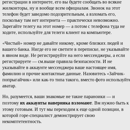
регистрации в интернете, его вы будете сообщать во всякие
жилконторы, ну и вообще всем официалам. Звонок на этот
телефон будет заведомо подозрительным, а взломать его,
поскольку там нет интернета — практически невозможно.
Зарегайте телегу на этот номер — а потом с телефона туда не
ходите, используйте для телеги клиент на компьютере.
«Чистый» номер не давайте никому, кроме близких людей и
вашего банка. Нигде его не светите в переписке, не указывайте
в явном виде. Не регистрируйте на него мессенджеры, а если
регистрируете — см.выше правила безопасности. И не
указывайте в аккаунте мессенджера ваше настоящее имя,
фамилию и прочие контактные данные. Назовитесь «Зайчик-
попрыгайчик» или как-то типа такого, вместо фото используйт
аватар.
Но, разумеется, ваши знакомые не такие параноики — и
их аккаунты наверняка взломают
поэтому
. Вм нужно быть к
этому готовым. И тут мы переходим к еще одной позиции, в
которой горе-специалист демонстрирует свою
некомптетентность.