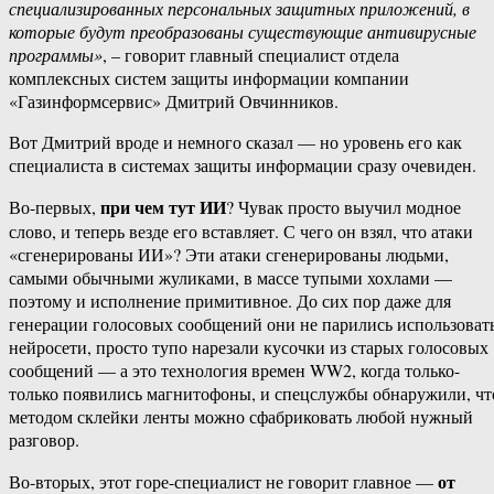
специализированных персональных защитных приложений, в
которые будут преобразованы существующие антивирусные
программы»
, – говорит главный специалист отдела
комплексных систем защиты информации компании
«Газинформсервис» Дмитрий Овчинников.
Вот Дмитрий вроде и немного сказал — но уровень его как
специалиста в системах защиты информации сразу очевиден.
при чем тут ИИ
Во-первых,
? Чувак просто выучил модное
слово, и теперь везде его вставляет. С чего он взял, что атаки
«сгенерированы ИИ»? Эти атаки сгенерированы людьми,
самыми обычными жуликами, в массе тупыми хохлами —
поэтому и исполнение примитивное. До сих пор даже для
генерации голосовых сообщений они не парились использоват
нейросети, просто тупо нарезали кусочки из старых голосовых
сообщений — а это технология времен WW2, когда только-
только появились магнитофоны, и спецслужбы обнаружили, чт
методом склейки ленты можно сфабриковать любой нужный
разговор.
от
Во-вторых, этот горе-специалист не говорит главное —