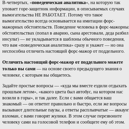
поведенческая аналитика
В-четвертых, «
«, на которую так
уповает горе-защитник информации, в описываемых случаях
вымогательства НЕ РАБОТАЕТ. Потому что такое
вымогательство всегда основывается на имитации форс-
мажорных обстоятельств. Поведение человека в форс-мажорны
обстоятельствах (попал в аварию, сына арестовали, деда разбил
инсульт) — не укладывается в шаблоны обычного поведения,
что вам «поведенческая аналитика» сразу и укажет — но она
неспособна отличить настоящий форс-мажор от поддельного.
Отличить настоящий форс-мажор от поддельного можете
только вы сами
— на основе своего предыдущего знания о
человеке, с которым вы общаетесь.
Задайте простые вопросы — «куда мы вместе ездили отдыхать
прошлым летом», «какого цвета был автобус, на котором нас
возили в горы», и так далее. Если с вами общается ваш
знакомый — он ответит правильно и быстро, если же вопросы
вызывают длительные паузы, а ответы расплывчатые — аккаун
взломан, с вами говорят жулики. В этом случае перезвоните
человеку сами на голосовой телефон и сообщите ему об этом.