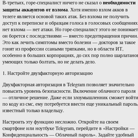
необходимости
В-третьих, горе-специалист ничего не сказал о
защиты аккаунтов от взлома
. Хотя именно взлом акков в
телеге является основой таких атак. Без взлома не получить
доступ к переписке и образцам голоса в голосовых сообщениях
нет взлома — нет атаки. Но горе-специалист этого не понимает
он борется с последствиями — вместо предотвращения причин
Это как лечить симптомы вместо болезни — докторов за такое
гонят из профессии ссаными тряпками, но в области ИТ,
особенно в больших корпорациях, до сих пор полно шарлатано
умеющих только болтать, но не делать дело.
1. Настройте двухфакторную авторизацию
Двухфакторная авторизация в Telegram позволяет значительно
повысить уровень безопасности. Включение облачного пароля
— отличное решение. Даже если злоумышленник сможет войт
по коду из смс, ему потребуется ввести еще уникальный пароль
известный только владельцу.
Настроить эту функцию несложно. Откройте на своем
смартфоне или ноутбуке Telegram, перейдите в «Настройки —
Конфиденциальность — Облачный пароль». Задайте удобный