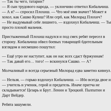
— Так ты чего, татарин?
— Я сын трудового народа, — уклончиво ответил Кибальчиш.
— А я? — спросил Плохиш. — Что моё имя значит? Может я
хохол, как Сашко Кулиш? Или серб, как Милорад Плохич?
— Не выдумывай себе лишнего, — вздохнул Кибальчиш. — Ты
просто плохой мальчик.
Пристыженный Плохиш надулся и под смех ребят пересел в
сторону. Кибальчиш обвел боевых товарищей бдительным
взглядом и несмешно пошутил:
— Ещё утро не наступит, как он нас всех сдаст буржуинам!
— Так давай его… того! — вскинулся Сашко. — А?
Молчаливый и всегда серьезный Милорад едва заметно кивнул.
— Нельзя, — горько вздохнул Кибальчиш. — Ибо всегда двое и
— учитель и ученик, герой и предатель. Иначе притча не
складывается! Цезарь и Брут. Ленин и Троцкий. Палпатин и
Дарт Вейдер.
Ребята зашумели.