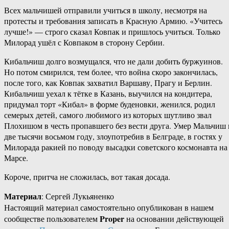
Всех мальчишей отправили учиться в школу, несмотря на
протесты и требования записать в Красную Армию. «Учитесь
лучше!» — строго сказал Ковпак и пришлось учиться. Только
Милорад ушёл с Ковпаком в сторону Сербии.
Кибальчиш долго возмущался, что не дали добить буржуинов.
Но потом смирился, тем более, что война скоро закончилась,
после того, как Ковпак захватил Варшаву, Прагу и Берлин.
Кибальчиш уехал к тётке в Казань, выучился на кондитера,
придумал торт «Кибал» в форме буденовки, женился, родил
семерых детей, самого любимого из которых шутливо звал
Плохишом в честь пропавшего без вести друга. Умер Мальчиш 
две тысячи восьмом году, злоупотребив в Белграде, в гостях у
Милорада ракией по поводу высадки советского космонавта на
Марсе.
Короче, притча не сложилась, вот такая досада.
Материал
: Сергей Лукьяненко
Настоящий материал самостоятельно опубликован в нашем
Proper
сообществе пользователем
на основании действующей