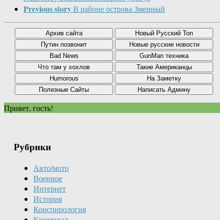
Previous story
В районе острова Змеиный
Привет, гость!
Рубрики
Авто/мото
Военное
Интернет
История
Конспирология
Криминал