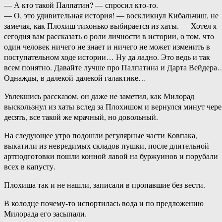
— А кто такой Палпатин? — спросил кто-то.
— О, это удивительная история! — воскликнул Кибальчиш, не
замечая, как Плохиш тихонько выбирается из хаты. — Хотел я
сегодня вам рассказать о роли личности в истории, о том, что
один человек ничего не знает и ничего не может изменить в
поступательном ходе истории… Ну да ладно. Это ведь и так
всем понятно. Давайте лучше про Палпатина и Дарта Вейдера
Однажды, в далекой-далекой галактике…
Увлекшись рассказом, он даже не заметил, как Милорад
выскользнул из хаты вслед за Плохишом и вернулся минут чере
десять, все такой же мрачный, но довольный.
На следующее утро подошли регулярные части Ковпака,
выкатили из невредимых складов пушки, после длительной
артподготовки пошли конной лавой на буржуинов и порубали
всех в капусту.
Плохиша так и не нашли, записали в пропавшие без вести.
В колодце почему-то испортилась вода и по предложению
Милорада его засыпали.