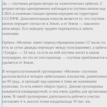
Да — спутники-ретрансляторы на эллиптических орбитах. С
ретранслятора одновременно наблюдается спутник-шпион над
США и наземная станция приема-передачи на территории
СССР/РФ. Дополнительным плюсом является то, что спутник-
шпион передает сигнал не к Земле, а от Земли — наклонно
вбок-вверх. Его передачу труднее перехватить и забить
помехами.
Орбита «Молния» имеет период обращения ровно 12 часов (то
есть за сутки дважды переходит между полушариями), а орбита
«Тундра» — 24 часа, то есть на ней спутник висит в одном
полушарии, но это не геостационар — спутник приближается 
удаляется от Земли.
В четырехспутниковой группировке «Молния» спутники
располагаются в четырех орбитальных плоскостях, разнесенны
на 90 град., и проходят над одними и теми же наземными
пунктами, то есть имеют общую трассу. Данная группировка
называется изомаршрутной, и она очень удобна для организац
связи. В такой группировке длительность рабочего участка
составляет 6 ч, высота точки входа/выхода 30 тыс. км.