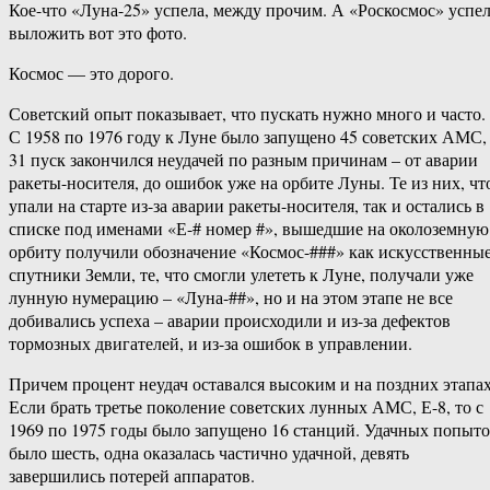
Кое-что «Луна-25» успела, между прочим. А «Роскосмос» успе
выложить вот это фото.
Космос — это дорого.
Советский опыт показывает, что пускать нужно много и часто.
С 1958 по 1976 году к Луне было запущено 45 советских АМС,
31 пуск закончился неудачей по разным причинам – от аварии
ракеты-носителя, до ошибок уже на орбите Луны. Те из них, чт
упали на старте из-за аварии ракеты-носителя, так и остались в
списке под именами «Е-# номер #», вышедшие на околоземную
орбиту получили обозначение «Космос-###» как искусственны
спутники Земли, те, что смогли улететь к Луне, получали уже
лунную нумерацию – «Луна-##», но и на этом этапе не все
добивались успеха – аварии происходили и из-за дефектов
тормозных двигателей, и из-за ошибок в управлении.
Причем процент неудач оставался высоким и на поздних этапах
Если брать третье поколение советских лунных АМС, Е-8, то с
1969 по 1975 годы было запущено 16 станций. Удачных попыт
было шесть, одна оказалась частично удачной, девять
завершились потерей аппаратов.