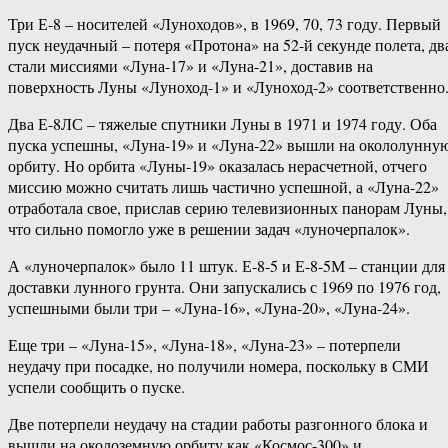
Три Е-8 – носителей «Луноходов», в 1969, 70, 73 году. Первый
пуск неудачный – потеря «Протона» на 52-й секунде полета, дв
стали миссиями «Луна-17» и «Луна-21», доставив на
поверхность Луны «Луноход-1» и «Луноход-2» соответственно
Два Е-8ЛС – тяжелые спутники Луны в 1971 и 1974 году. Оба
пуска успешны, «Луна-19» и «Луна-22» вышли на окололунну
орбиту. Но орбита «Луны-19» оказалась нерасчетной, отчего
миссию можно считать лишь частично успешной, а «Луна-22»
отработала свое, прислав серию телевизионных панорам Луны,
что сильно помогло уже в решении задач «луночерпалок».
А «луночерпалок» было 11 штук. Е-8-5 и Е-8-5М – станции для
доставки лунного грунта. Они запускались с 1969 по 1976 год,
успешными были три – «Луна-16», «Луна-20», «Луна-24».
Еще три – «Луна-15», «Луна-18», «Луна-23» – потерпели
неудачу при посадке, но получили номера, поскольку в СМИ
успели сообщить о пуске.
Две потерпели неудачу на стадии работы разгонного блока и
вышли на околоземную орбиту как «Космос-300» и