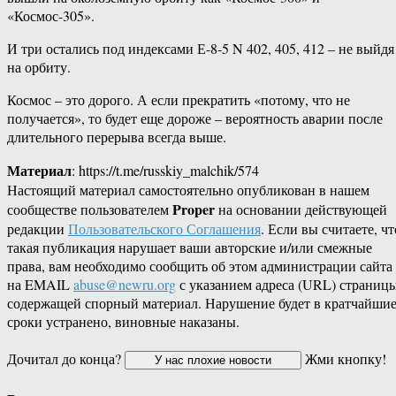
«Космос-305».
И три остались под индексами Е-8-5 N 402, 405, 412 – не выйдя
на орбиту.
Космос – это дорого. А если прекратить «потому, что не
получается», то будет еще дороже – вероятность аварии после
длительного перерыва всегда выше.
Материал
: https://t.me/russkiy_malchik/574
Настоящий материал самостоятельно опубликован в нашем
Proper
сообществе пользователем
на основании действующей
редакции
Пользовательского Соглашения
. Если вы считаете, чт
такая публикация нарушает ваши авторские и/или смежные
права, вам необходимо сообщить об этом администрации сайта
на EMAIL
abuse@newru.org
с указанием адреса (URL) страницы
содержащей спорный материал. Нарушение будет в кратчайши
сроки устранено, виновные наказаны.
Дочитал до конца?
Жми кнопку!