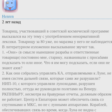
Henren
2 лет назад
Товарищ, участвовавший в советской космической программе
высказался на эту тему с употреблением ненормативной
лексики. Товарищу за 80 уже, но маразма у него не наблюдается
В литературном изложении высказывание звучит так.
1. «Они» (в смысле нынешние разрабы и ответственные
товарищи) постоянно мне, старику, названивали с просьбами
подсказать то или иное. Что я им могу подсказать, если они не
знают азов?
2. Как они собрались управлять КА, отправляемыми к Луне, не
имея систем дальней связи, которые сами же разрушили?
НИП-10, с которого управляли луноходами, разрушен
полностью, оттуда же руководили полетами на Венеру.
РКПНИиРУ, несмотря на бравурные отчеты, должным образом
не работает. Центр в Евпатории может обеспечить связь со
спутниками и МКС, но не с лунными аппаратами. Кораблей,
обеспечивавших связь во время, когда Луна не видна с