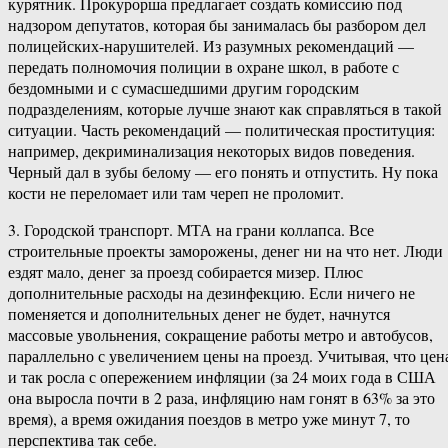
курятник. Прокурорша предлагает создать комиссию под
надзором депутатов, которая бы занималась бы разбором дел
полицейских-нарушителей. Из разумных рекомендаций —
передать полномочия полиции в охране школ, в работе с
бездомными и с сумасшедшими другим городским
подразделениям, которые лучше знают как справляться в такой
ситуации. Часть рекомендаций — политическая проституция:
например, декриминализация некоторых видов поведения.
Черный дал в зубы белому — его понять и отпустить. Ну пока
кости не переломает или там череп не проломит.
3. Городской транспорт. МТА на грани коллапса. Все
строительные проекты заморожены, денег ни на что нет. Люди
ездят мало, денег за проезд собирается мизер. Плюс
дополнительные расходы на дезинфекцию. Если ничего не
поменяется и дополнительных денег не будет, начнутся
массовые увольнения, сокращение работы метро и автобусов,
параллельно с увеличением цены на проезд. Учитывая, что цен
и так росла с опережением инфляции (за 24 моих года в США
она выросла почти в 2 раза, инфляцию нам гонят в 63% за это
время), а время ожидания поездов в метро уже минут 7, то
перспектива так себе.