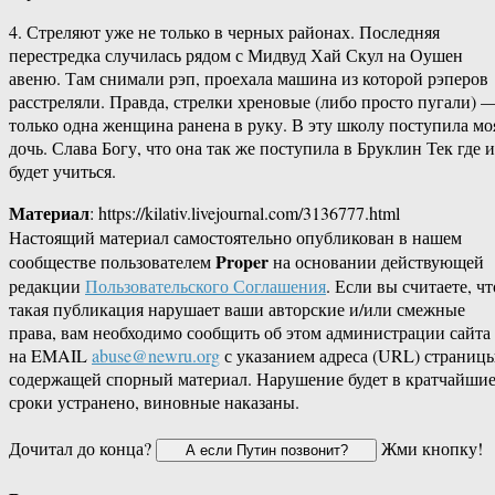
4. Стреляют уже не только в черных районах. Последняя
перестредка случилась рядом с Мидвуд Хай Скул на Оушен
авеню. Там снимали рэп, проехала машина из которой рэперов
расстреляли. Правда, стрелки хреновые (либо просто пугали) 
только одна женщина ранена в руку. В эту школу поступила мо
дочь. Слава Богу, что она так же поступила в Бруклин Тек где и
будет учиться.
Материал
: https://kilativ.livejournal.com/3136777.html
Настоящий материал самостоятельно опубликован в нашем
Proper
сообществе пользователем
на основании действующей
редакции
Пользовательского Соглашения
. Если вы считаете, чт
такая публикация нарушает ваши авторские и/или смежные
права, вам необходимо сообщить об этом администрации сайта
на EMAIL
abuse@newru.org
с указанием адреса (URL) страницы
содержащей спорный материал. Нарушение будет в кратчайши
сроки устранено, виновные наказаны.
Дочитал до конца?
Жми кнопку!