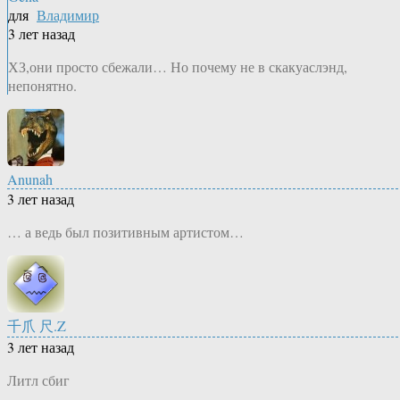
для
Владимир
3 лет назад
ХЗ,они просто сбежали… Но почему не в скакуаслэнд,
непонятно.
Anunah
3 лет назад
… а ведь был позитивным артистом…
千爪 尺.Z
3 лет назад
Литл сбиг