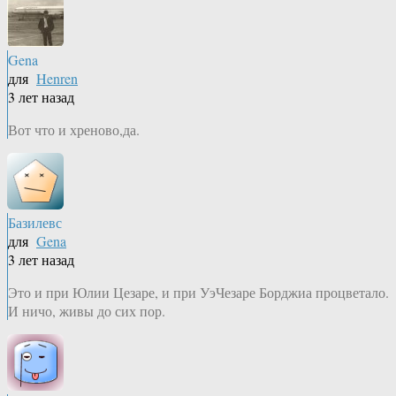
Gena
для
Henren
3 лет назад
Вот что и хреново,да.
Базилевс
для
Gena
3 лет назад
Это и при Юлии Цезаре, и при УэЧезаре Борджиа процветало.
И ничо, живы до сих пор.