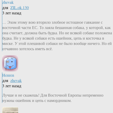
zhevak
для
ZIL.ok.130
3 лет назад
… Эхом этому вою вторило злобное истошное гавкание с
восточной части ЕС. То лаяла бешанная собака, у которой, как
она считает, должна быть будка. Но не всякой собаке положена
будка. Не у всякой собаки есть ошейник, цепь и косточка в
миске. У этой плешивой собаки не было вообще ничего. Но ей
отчаянно хотелось иметь всё.
Henren
для
zhevak
3 лет назад
Лучше и не скажешь! Для Восточной Европы непременно
нужны ошейник и цепь с намордником.