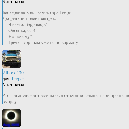
3 лет назад
Баскервиль-холл, замок сэра Генри.
Дворецкий подает завтрак.
— Что это, Бэрримор?
— Овсянка, сэр!
— Но почему?
— Гречка, сэр, нам уже не по карману!
ZIL.ok.130
для
Proper
3 лет назад
А с гримпенской трясины был отчётливо слышен вой про щен
вмэрлу.