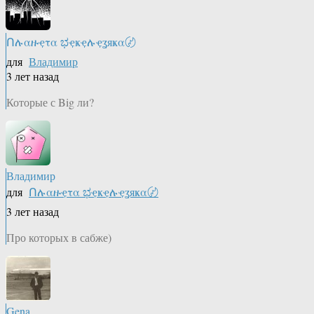
Ոሉαዙҿτα ಭҿҝҿሉҿʓяҝα〄
для
Владимир
3 лет назад
Которые с Big ли?
Владимир
для
Ոሉαዙҿτα ಭҿҝҿሉҿʓяҝα〄
3 лет назад
Про которых в сабже)
Gena