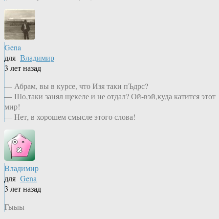
Gena
для
Владимир
3 лет назад
— Абрам, вы в курсе, что Изя таки пЪдрс?
— Шо,таки занял щекеле и не отдал? Ой-вэй,куда катится этот
мир!
— Нет, в хорошем смысле этого слова!
Владимир
для
Gena
3 лет назад
Гыыы