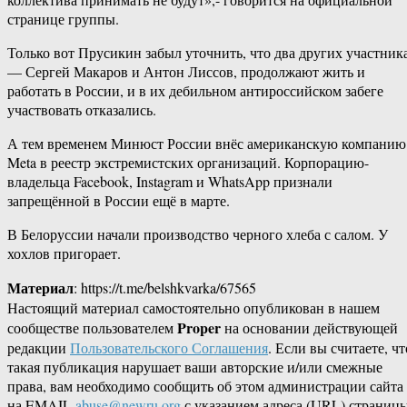
странице группы.
Только вот Прусикин забыл уточнить, что два других участник
— Сергей Макаров и Антон Лиссов, продолжают жить и
работать в России, и в их дебильном антироссийском забеге
участвовать отказались.
А тем временем Минюст России внёс американскую компанию
Meta в реестр экстремистских организаций. Корпорацию-
владельца Facebook, Instagram и WhatsApp признали
запрещённой в России ещё в марте.
В Белоруссии начали производство черного хлеба с салом. У
хохлов пригорает.
Материал
: https://t.me/belshkvarka/67565
Настоящий материал самостоятельно опубликован в нашем
Proper
сообществе пользователем
на основании действующей
редакции
Пользовательского Соглашения
. Если вы считаете, чт
такая публикация нарушает ваши авторские и/или смежные
права, вам необходимо сообщить об этом администрации сайта
на EMAIL
abuse@newru.org
с указанием адреса (URL) страницы