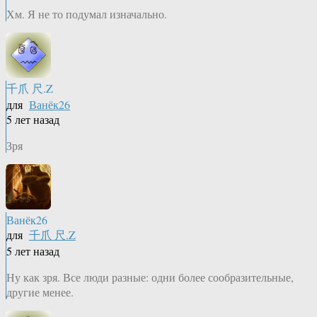
Хм. Я не то подумал изначально.
千爪 尺.Z
для
Ванёк26
5 лет назад
Зря
Ванёк26
для
千爪 尺.Z
5 лет назад
Ну как зря. Все люди разные: одни более сообразительные,
другие менее.