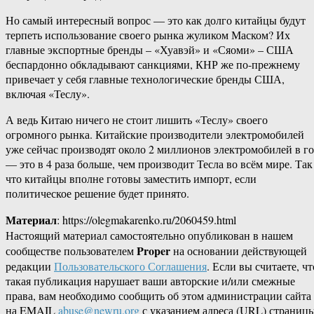
Но самый интересный вопрос — это как долго китайцы будут
терпеть использование своего рынка жуликом Маском? Их
главные экспортные бренды – «Хуавэй» и «Сяоми» – США
беспардонно обкладывают санкциями, КНР же по-прежнему
привечает у себя главные технологические бренды США,
включая «Теслу».
А ведь Китаю ничего не стоит лишить «Теслу» своего
огромного рынка. Китайские производители электромобилей
уже сейчас производят около 2 миллионов электромобилей в г
— это в 4 раза больше, чем производит Тесла во всём мире. Так
что китайцы вполне готовы заместить импорт, если
политическое решение будет принято.
Материал
: https://olegmakarenko.ru/2060459.html
Настоящий материал самостоятельно опубликован в нашем
Proper
сообществе пользователем
на основании действующей
редакции
Пользовательского Соглашения
. Если вы считаете, чт
такая публикация нарушает ваши авторские и/или смежные
права, вам необходимо сообщить об этом администрации сайта
на EMAIL
abuse@newru.org
с указанием адреса (URL) страницы