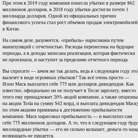
При этом в 2019 году компания понесла убытки в размере 862
миллионов долларов, в 2018 году убытки достигли почти 1
миллиарда долларов. Одной из официальных причин
финансового успеха стал рост объемов продаж электромобилей
в Китае.
На самом деле, разумеется, «прибыль» нарисована путем
манипуляций с отчетностью. Расходы перенесены на будущие
периоды, а в доходы записана реализация, которая фактически
не произошла, и наступит за пределами отчетного периода.
Вы спросите — зачем же так делать, ведь в следующем году это
вылезет в виде огромных убытков? Так всё очень просто —
Илон Маск выплатил себе 775 млн долларов дивидендов. Как
известно, официально он не получает в Тесле зарплату, вместо
этого ему принадлежит 20% акций компании, а также опционы
на акции Tesla на сумму $42 млрд, и выплата дивидендов Маск
по этим акциям привязана к достижению прибыльности
компании. Маск нарисовал прибыльность — и выплатил сам
себе 775 миллионов долларов. А то, что в следующем году буду
миллиардные убытки — его не сильно колышет, деньги-то наза
возвращать не придется.