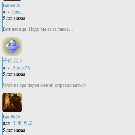
Ванёк26
для
Gena
5 лет назад
Вот девица. Надо бы ее за такое…
千爪 尺.Z
для
Ванёк26
5 лет назад
Чтоб не зря перед женой оправдываться
Ванёк26
для
千爪 尺.Z
5 лет назад