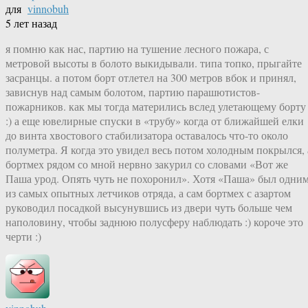
для
vinnobuh
5 лет назад
я помню как нас, партию на тушение лесного пожара, с
метровой высоты в болото выкидывали. типа топко, прыгайте
засранцы. а потом борт отлетел на 300 метров вбок и принял,
зависнув над самым болотом, партию парашютистов-
пожарников. как мы тогда матерились вслед улетающему борту
:) а еще ювелирные спуски в «трубу» когда от ближайшей елки
до винта хвостового стабилизатора оставалось что-то около
полуметра. Я когда это увидел весь потом холодным покрылся, 
бортмех рядом со мной нервно закурил со словами «Вот же
Паша урод. Опять чуть не похоронил». Хотя «Паша» был одни
из самых опытных летчиков отряда, а сам бортмех с азартом
руководил посадкой высунувшись из двери чуть больше чем
наполовину, чтобы заднюю полусферу наблюдать :) короче это
черти :)