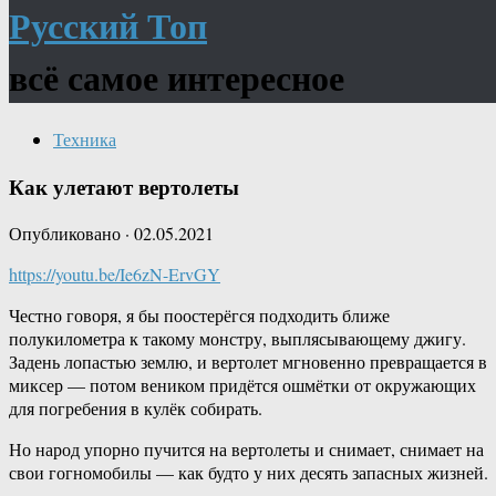
Русский Топ
всё самое интересное
Техника
Как улетают вертолеты
Опубликовано
·
02.05.2021
https://youtu.be/Ie6zN-ErvGY
Честно говоря, я бы поостерёгся подходить ближе
полукилометра к такому монстру, выплясывающему джигу.
Задень лопастью землю, и вертолет мгновенно превращается в
миксер — потом веником придётся ошмётки от окружающих
для погребения в кулёк собирать.
Но народ упорно пучится на вертолеты и снимает, снимает на
свои гогномобилы — как будто у них десять запасных жизней.