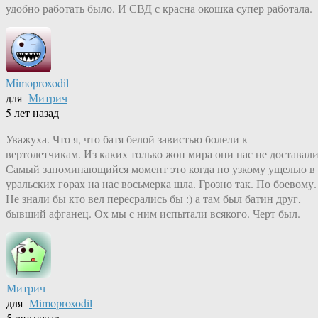
удобно работать было. И СВД с красна окошка супер работала.
Mimoproxodil
для
Митрич
5 лет назад
Уважуха. Что я, что батя белой завистью болели к
вертолетчикам. Из каких только жоп мира они нас не доставали
Самый запоминающийся момент это когда по узкому ущелью в
уральских горах на нас восьмерка шла. Грозно так. По боевому.
Не знали бы кто вел пересрались бы :) а там был батин друг,
бывший афганец. Ох мы с ним испытали всякого. Черт был.
Митрич
для
Mimoproxodil
5 лет назад