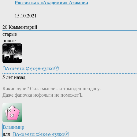
Россия как «Академия» Азимова
15.10.2021
20
Комментарий
старые
новые
Ոሉαዙҿτα ಭҿҝҿሉҿʓяҝα〄
5 лет назад
Какие лучи? Сила мысли.. и трындец пендосу.
Даже фапочка исфольги не поможетЪ.
Владимир
для
Ոሉαዙҿτα ಭҿҝҿሉҿʓяҝα〄