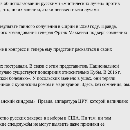
а об использовании русскими «мистических лучей» против
 что, по их мнению, атаки неизвестными лучами
ультате тайного облучения в Сирии в 2020 году. Правда,
ьного командования генерал Фрэнк Маккензи подверг сомнению
 в конгресс и теперь ему предстоит раскаяться в своих
х пострадали. В связи с этим представитель Национальной
лучаю существуют подозрения относительно Кубы. В 2016 г.
кой болезнью». У посольских звенело в ушах, они теряли
инок с кубинским ромом и марихуаной. Здесь, без сомнения, бы
ванский синдром». Правда, аппаратура ЦРУ, которой напичкано
ство русских хакеров в выборы в США. Ни там, ни там
кие спецслужбы не могут выявить даже признаки её