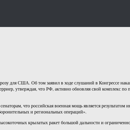
зу для США. Об том заявил в ходе слушаний в Конгрессе накан
риер, утверждая, что РФ, активно обновляя свой комплекс по п
енаторам, что российская военная мощь является результатом ин
боронительных и региональных операций».
высокоточных крылатых ракет большой дальности и ограниченно