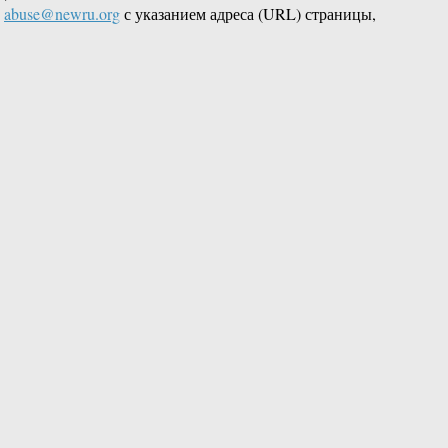
L
abuse@newru.org
с указанием адреса (URL) страницы,