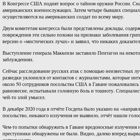
В Конгрессе США поднят вопрос о тайном оружии России. Сна
американских военнослужащих. Затем четыре бывших специали
осуществляются на американских солдат по всему миру.
Двум комитетам конгресса были представлены доклады, содерж
повреждения эти сильно похожи на признаки заболевания гри
версию о «мистических лучах» и заявил, что никаких доказате
Выступление генерала Маккензи заставило Пентагон на некоторо
заблуждениях.
Сейчас расследование русских атак с помощью неизвестных лу
разведки уклонился от контактов с журналистами, которые ин
около 50 сотрудников посольства США в Гаване пожаловались н
равновесие, испытывали головную боль и тошноту. Специалист
чей-то злой умысел.
В декабре 2020 года в отчёте Госдепа было указано на «нап
посольство, никакого излучения не выявило, отчёт нашли голо
Чем-то попытки обнаружить в Гаване вредоносные излучения 
преступники обнаружены не были. Видно, далеко вперед вырва
деятельности.