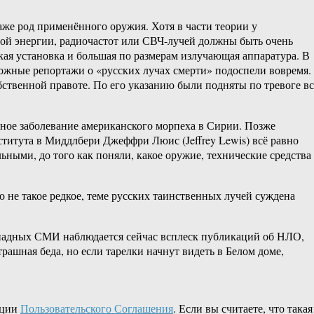
же род применённого оружия. Хотя в части теории у
ной энергии, радиочастот или СВЧ-лучей должны быть очень
ая установка и большая по размерам излучающая аппаратура. В
ожные репортажи о «русских лучах смерти» подоспели вовремя.
ственной правоте. По его указанию были подняты по тревоге вс
пное заболевание американского морпеха в Сирии. Позже
титута в Миддлбери Джеффри Люис (Jeffrey Lewis) всё равно
ьными, до того как поняли, какое оружие, технические средства
о не такое редкое, теме русских таинственных лучей суждена
западных СМИ наблюдается сейчас всплеск публикаций об НЛО,
рашная беда, но если тарелки начнут видеть в Белом доме,
кции
Пользовательского Соглашения
. Если вы считаете, что такая