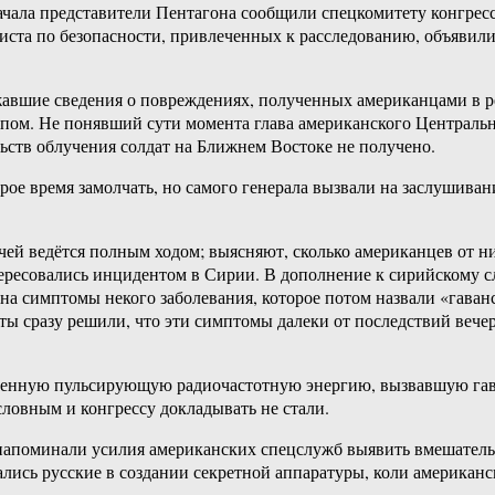
чала представители Пентагона сообщили спецкомитету конгресс
ста по безопасности, привлеченных к расследованию, объявили,
авшие сведения о повреждениях, полученных американцами в рез
ппом. Не понявший сути момента глава американского Централ
льств облучения солдат на Ближнем Востоке не получено.
е время замолчать, но самого генерала вызвали на заслушивание
чей ведётся полным ходом; выясняют, сколько американцев от ни
тересовались инцидентом в Сирии. В дополнение к сирийскому с
а симптомы некого заболевания, которое потом назвали «гаванс
ы сразу решили, что эти симптомы далеки от последствий вечер
равленную пульсирующую радиочастотную энергию, вызвавшую га
словным и конгрессу докладывать не стали.
напоминали усилия американских спецслужб выявить вмешатель
лись русские в создании секретной аппаратуры, коли американс