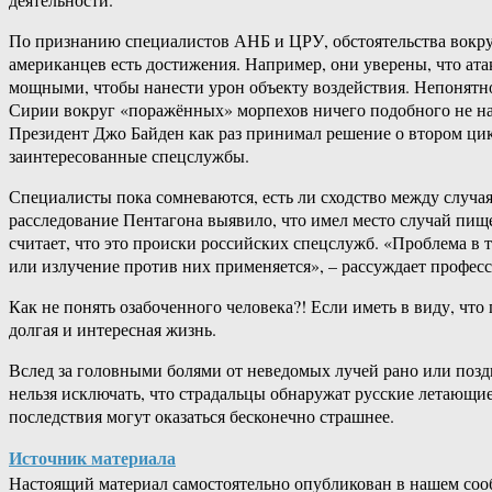
По признанию специалистов АНБ и ЦРУ, обстоятельства вокруг
американцев есть достижения. Например, они уверены, что а
мощными, чтобы нанести урон объекту воздействия. Непонятно
Сирии вокруг «поражённых» морпехов ничего подобного не наш
Президент Джо Байден как раз принимал решение о втором цик
заинтересованные спецслужбы.
Специалисты пока сомневаются, есть ли сходство между случа
расследование Пентагона выявило, что имел место случай пищ
считает, что это происки российских спецслужб. «Проблема в т
или излучение против них применяется», – рассуждает професс
Как не понять озабоченного человека?! Если иметь в виду, что
долгая и интересная жизнь.
Вслед за головными болями от неведомых лучей рано или позд
нельзя исключать, что страдальцы обнаружат русские летающие
последствия могут оказаться бесконечно страшнее.
Источник материала
Настоящий материал самостоятельно опубликован в нашем соо