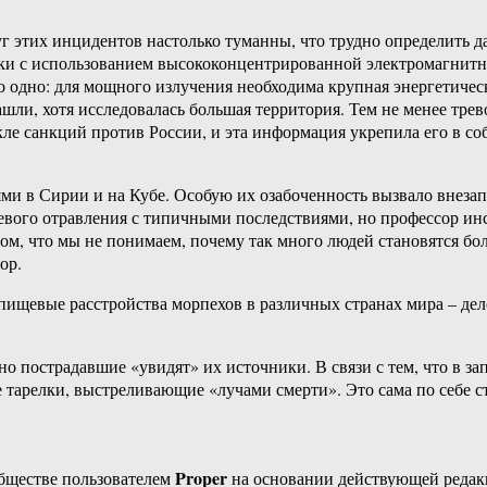
 этих инцидентов настолько туманны, что трудно определить да
таки с использованием высококонцентрированной электромагнит
 одно: для мощного излучения необходима крупная энергетическ
ли, хотя исследовалась большая территория. Тем не менее трев
ле санкций против России, и эта информация укрепила его в соб
ями в Сирии и на Кубе. Особую их озабоченность вызвало внеза
евого отравления с типичными последствиями, но профессор инс
ом, что мы не понимаем, почему так много людей становятся бол
ор.
 пищевые расстройства морпехов в различных странах мира – дел
но пострадавшие «увидят» их источники. В связи с тем, что в 
 тарелки, выстреливающие «лучами смерти». Это сама по себе ст
Proper
бществе пользователем
на основании действующей реда