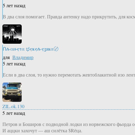
5 лет назад
В два слоя помогает. Правда антенку надо прикрутить, для кос
Ոሉαዙҿτα ಭҿҝҿሉҿʓяҝα〄
для
Владимир
5 лет назад
Если в два слоя, то нужно перемотать жевтоблакитной изо ленто
ZIL.ok.130
5 лет назад
Петров и Боширов с подводной лодки из норвежского фьорда об
И аццки хахочут — аш силётка $Rёца.