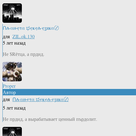
Ոሉαዙҿτα ಭҿҝҿሉҿʓяҝα〄
для
ZIL.ok.130
5 лет назад
Не $Rётца, а прдид.
Proper
Автор
для
Ոሉαዙҿτα ಭҿҝҿሉҿʓяҝα〄
5 лет назад
Не прдид, а вырабатывает ценный пърдолит.