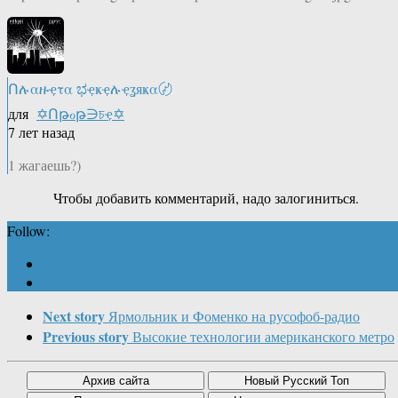
Ոሉαዙҿτα ಭҿҝҿሉҿʓяҝα〄
для
✡Ոթℴթ∋চҿ✡
7 лет назад
1 жагаешь?)
Чтобы добавить комментарий, надо залогиниться.
Follow:
Next story
Ярмольник и Фоменко на русофоб-радио
Previous story
Высокие технологии американского метро