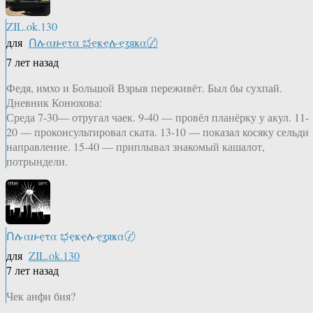
ZIL.ok.130
для
Ոሉαዙҿτα ಭҿҝҿሉҿʓяҝα〄
7 лет назад
Федя, имхо и Большой Взрыв переживёт. Был бы сухпай.
Дневник Конюхова:
Среда 7-30— отругал чаек. 9-40 — провёл планёрку у акул. 11-
20 — проконсультировал ската. 13-10 — показал косяку сельди
направление. 15-40 — приплывал знакомый кашалот,
потрындели.
Ոሉαዙҿτα ಭҿҝҿሉҿʓяҝα〄
для
ZIL.ok.130
7 лет назад
Чек анфи бия?