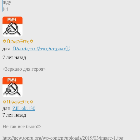
жду
(с)
✡Ոթℴթ∋চҿ✡
для
Ոሉαዙҿτα ಭҿҝҿሉҿʓяҝα〄
7 лет назад
«Зеркало для героя»
✡Ոթℴթ∋চҿ✡
для
ZIL.ok.130
7 лет назад
Не так все было©
http://new.topru.org/wp-content/uploads/2019/03/image-1.jpg