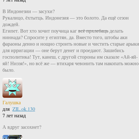
В Индонезии — засухи?
Рукалицо, ёхтытць. Индонезия — это болото. Да ещё сезон
дождей.
Египет. Вот хто хочит поучица каг
всё прхлебаць
делать
ниннада? Спросите у египтян, да. Вместо того, штобы аки
фараоны денно и нощно строить новые и чистить старые арык
для ирригации — оне берут денег и проедают. Зашибись
госполитика! Тут, канеш, с другой стороны им сказале «Ай-яй-
яй! Низзя!», но всё же — втихаря чевонить там накопать можно
было.
Галушка
для
ZIL.ok.130
7 лет назад
А вдруг засохнет?