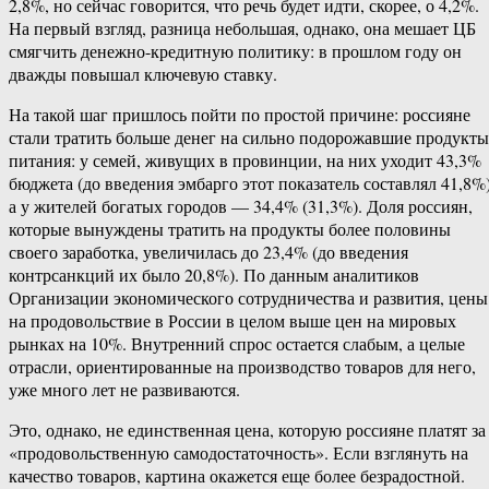
2,8%, но сейчас говорится, что речь будет идти, скорее, о 4,2%.
На первый взгляд, разница небольшая, однако, она мешает ЦБ
смягчить денежно-кредитную политику: в прошлом году он
дважды повышал ключевую ставку.
На такой шаг пришлось пойти по простой причине: россияне
стали тратить больше денег на сильно подорожавшие продукты
питания: у семей, живущих в провинции, на них уходит 43,3%
бюджета (до введения эмбарго этот показатель составлял 41,8%)
а у жителей богатых городов — 34,4% (31,3%). Доля россиян,
которые вынуждены тратить на продукты более половины
своего заработка, увеличилась до 23,4% (до введения
контрсанкций их было 20,8%). По данным аналитиков
Организации экономического сотрудничества и развития, цены
на продовольствие в России в целом выше цен на мировых
рынках на 10%. Внутренний спрос остается слабым, а целые
отрасли, ориентированные на производство товаров для него,
уже много лет не развиваются.
Это, однако, не единственная цена, которую россияне платят за
«продовольственную самодостаточность». Если взглянуть на
качество товаров, картина окажется еще более безрадостной.