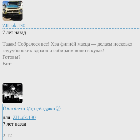
ZIL.ok.130
7 лет назад
Тааак! Собралеся все! Хва фигнёй маеца — делаем нескоько
глууубоооких вдохов и собираем волю в кулак!
Готовы?
Вот:
Ոሉαዙҿτα ಭҿҝҿሉҿʓяҝα〄
для
ZIL.ok.130
7 лет назад
2-12