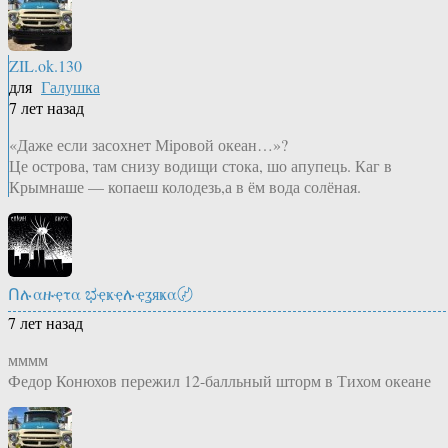
ZIL.ok.130
для
Галушка
7 лет назад
«Даже если засохнет Мiровой океан…»?
Це острова, там снизу водищи стока, шо апупець. Каг в
Крымнаше — копаеш колодезь,а в ём вода солёная.
Ոሉαዙҿτα ಭҿҝҿሉҿʓяҝα〄
7 лет назад
мммм
Федор Конюхов пережил 12-балльный шторм в Тихом океане