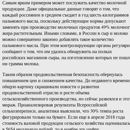
Самым ярким примером может послужить качество молочной
продукции. Даже официальные данные говорят о том, что
каждый россиянин в среднем съедает в год шесть килограммов
пальмового масла, поскольку действующие нормы допускают
заменять при производстве молочных продуктов 49% молочно
жира растительным. Иными словами, в России в сыр и молоко
можно совершенно законно добавлять такое количество
пальмового масла. При этом контролирующие органы регулярн
сообщают о том, что им удалось обнаружить на полках
российских магазинов сыры, на изготовление которых не пошл
ни грамма молока.
Таким образом продовольственная безопасность обернулась
повышением цен и снижением качества. До недавнего времени
общую картину скрашивали новости о развитии
продовольственной отрасли и росте объема
сельскохозяйственного производства, но сейчас развеялся и это
мираж. Проанализировав результаты Всероссийской
сельхозпереписи, аналитики выяснили, что 30% темпа роста
фигурировали только на бумаге. Если еще в апреле 2018 года
стоимость валовой продукции сельского хозяйства оценивалась
в 5654 миллиарда рублей, то в ноябре эту цифру