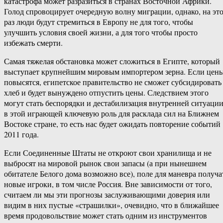
катастрофа может разразиться в странах Восточной Африки.
Голод спровоцирует очередную волну миграции, однако, на эт
раз люди будут стремиться в Европу не для того, чтобы
улучшить условия своей жизни, а для того чтобы просто
избежать смерти.
Самая тяжелая обстановка может сложиться в Египте, который
выступает крупнейшим мировым импортером зерна. Если цен
повысятся, египетское правительство не сможет субсидировать
хлеб и будет вынуждено отпустить цены. Следствием этого
могут стать беспорядки и дестабилизация внутренней ситуаци
в этой играющей ключевую роль для расклада сил на Ближнем
Востоке стране, то есть нас будет ожидать повторение событий
2011 года.
Если Соединенные Штаты не откроют свои хранилища и не
выбросят на мировой рынок свои запасы (а при нынешнем
обитателе Белого дома возможно все), поле для маневра получа
новые игроки, в том числе Россия. Вне зависимости от того,
считаем ли мы эти прогнозы заслуживающими доверия или
видим в них пустые «страшилки», очевидно, что в ближайшее
время продовольствие может стать одним из инструментов