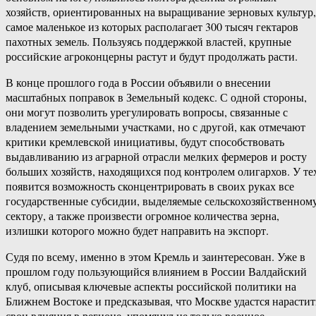
хозяйств, ориентированных на выращивание зерновых культур,
самое маленькое из которых располагает 300 тысяч гектаров
пахотных земель. Пользуясь поддержкой властей, крупные
российские агроконцерны растут и будут продолжать расти.
В конце прошлого года в России объявили о внесении
масштабных поправок в Земельный кодекс. С одной стороны,
они могут позволить урегулировать вопросы, связанные с
владением земельными участками, но с другой, как отмечают
критики кремлевской инициативы, будут способствовать
выдавливанию из аграрной отрасли мелких фермеров и росту
больших хозяйств, находящихся под контролем олигархов. У те
появится возможность сконцентрировать в своих руках все
государственные субсидии, выделяемые сельскохозяйственном
сектору, а также произвести огромное количества зерна,
излишки которого можно будет направить на экспорт.
Судя по всему, именно в этом Кремль и заинтересован. Уже в
прошлом году пользующийся влиянием в России Валдайский
клуб, описывая ключевые аспекты российской политики на
Ближнем Востоке и предсказывая, что Москве удастся нарастит
свои влияния в регионе, упомянул не только военное