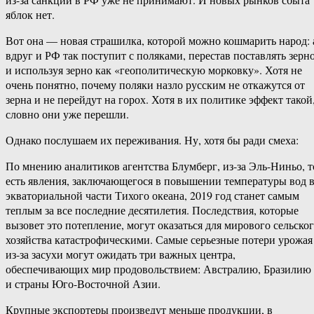
яблок нет.
Вот она — новая страшилка, которой можно кошмарить народ: 
вдруг и РФ так поступит с поляками, перестав поставлять зерн
и используя зерно как «геополитическую морковку». Хотя не
очень понятно, почему поляки назло русским не откажутся от
зерна и не перейдут на горох. Хотя в их политике эффект такой
словно они уже перешли.
Однако послушаем их переживания. Ну, хотя бы ради смеха:
По мнению аналитиков агентства Блумберг, из-за Эль-Ниньо, т
есть явления, заключающегося в повышении температуры вод 
экваториальной части Тихого океана, 2019 год станет самым
теплым за все последние десятилетия. Последствия, которые
вызовет это потепление, могут оказаться для мирового сельско
хозяйства катастрофическими. Самые серьезные потери урожая
из-за засухи могут ожидать три важных центра,
обеспечивающих мир продовольствием: Австралию, Бразилию
и страны Юго-Восточной Азии.
Крупные экспортеры произведут меньше продукции, в