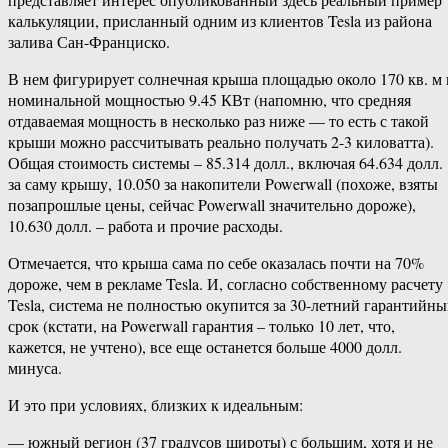
калькуляции, присланный одним из клиентов Tesla из района
залива Сан-Франциско.
В нем фигурирует солнечная крыша площадью около 170 кв. м 
номинальной мощностью 9.45 КВт (напомню, что средняя
отдаваемая мощность в несколько раз ниже — то есть с такой
крыши можно рассчитывать реально получать 2-3 киловатта).
Общая стоимость системы – 85.314 долл., включая 64.634 долл.
за саму крышу, 10.050 за накопители Powerwall (похоже, взяты
позапрошлые цены, сейчас Powerwall значительно дороже),
10.630 долл. – работа и прочие расходы.
Отмечается, что крыша сама по себе оказалась почти на 70%
дороже, чем в рекламе Tesla. И, согласно собственному расчету
Tesla, система не полностью окупится за 30-летний гарантийн
срок (кстати, на Powerwall гарантия – только 10 лет, что,
кажется, не учтено), все еще останется больше 4000 долл.
минуса.
И это при условиях, близких к идеальным:
— южный регион (37 градусов широты) с большим, хотя и не