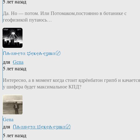
5 лет назад
Да. Но — потом. Или Потомаком,постоянно в ботанике с
геофизикой путаюсь…
Ոሉαዙҿτα ಭҿҝҿሉҿʓяҝα〄
для
Gena
5 лет назад
Интересно, а в момент когда стоит ядрёнбатон грипб и качается
у шифера будет максимальное КПД?
Gena
для
Ոሉαዙҿτα ಭҿҝҿሉҿʓяҝα〄
5 лет назад