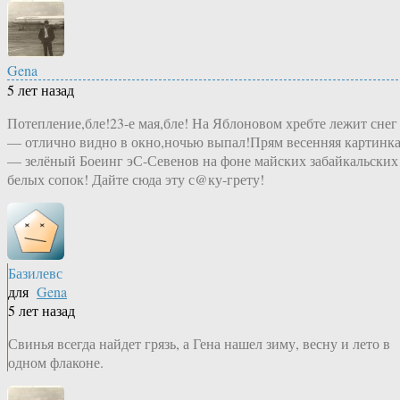
Gena
5 лет назад
Потепление,бле!23-е мая,бле! На Яблоновом хребте лежит снег
— отлично видно в окно,ночью выпал!Прям весенняя картинк
— зелёный Боеинг эС-Севенов на фоне майских забайкальских
белых сопок! Дайте сюда эту с@ку-грету!
Базилевс
для
Gena
5 лет назад
Свинья всегда найдет грязь, а Гена нашел зиму, весну и лето в
одном флаконе.