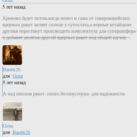
5 лет назад
Хреново будет потом,когда пепел и сажа от северокорейских
ядерных ракет затмят солнце у супостата,а верные кетайцкие
друззья перестанут производить комплектуху для супершифера ̶ 
̶и̶ ̶д̶о̶б̶а̶в̶я̶т̶ ̶д̶е̶с̶я̶т̶о̶к̶-̶д̶р̶у̶г̶о̶й̶ ̶я̶д̶е̶р̶н̶ы̶х̶ ̶р̶а̶к̶е̶т̶ ̶п̶о̶д̶ ̶о̶б̶щ̶и̶й̶ ̶ш̶у̶х̶е̶р̶ ̶ ̶ .
Ванёк26
для
Gena
5 лет назад
А над пеплом ракет- пепел йеллоустоуна- для надежности
Gena
для
Ванёк26