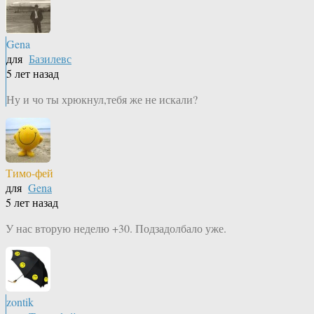
Gena
для
Базилевс
5 лет назад
Ну и чо ты хрюкнул,тебя же не искали?
Тимо-фей
для
Gena
5 лет назад
У нас вторую неделю +30. Подзадолбало уже.
zontik