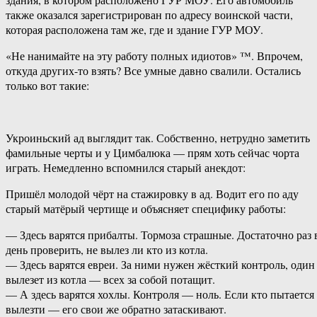
также оказался зарегистрирован по адресу воинской части,
которая расположена там же, где и здание ГУР МОУ.
«Не нанимайте на эту работу полных идиотов» ™. Впрочем,
откуда других-то взять? Все умные давно свалили. Остались
только вот такие:
Укроиньский ад выглядит так. Собственно, нетрудно заметить
фамильные черты и у Цимбалюка — прям хоть сейчас чорта
играть. Немедленно вспомнился старый анекдот:
Пришёл молодой чёрт на стажировку в ад. Водит его по аду
старый матёрый чертище и объясняет специфику работы:
— Здесь варятся прибалты. Тормоза страшные. Достаточно раз 
день проверить, не вылез ли кто из котла.
— Здесь варятся евреи. За ними нужен жёсткий контроль, один
вылезет из котла — всех за собой потащит.
— А здесь варятся хохлы. Контроля — ноль. Если кто пытается
вылезти — его свои же обратно затаскивают.