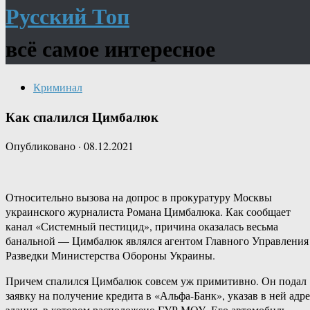
Русский Топ
всё самое интересное
Криминал
Как спалился Цимбалюк
Опубликовано
·
08.12.2021
Относительно вызова на допрос в прокуратуру Москвы
украинского журналиста Романа Цимбалюка. Как сообщает
канал «Системный пестицид», причина оказалась весьма
банальной — Цимбалюк являлся агентом Главного Управления
Разведки Министерства Обороны Украины.
Причем спалился Цимбалюк совсем уж примитивно. Он подал
заявку на получение кредита в «Альфа-Банк», указав в ней адре
здания, в котором расположено ГУР МОУ. Его автомобиль