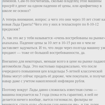
лимонов. Сам-то посчитаешь, сколько владелец этой машины
проср@л денег на одном падении её цены, или арифметику в
школе не освоил?
А теперь внимание, вопрос: а чего это они через 10 лет стоят к
новая Лада Гранта? Чего это у них в техпаспорте по 8-10-12
предхозов?
А, так это же у тебя называется «очень востребованы на рынке»
ахахахаха. Падение цены за 10 лет в 10-15 раз ни о чем не
заставляет задуматься. И то, что люди через полгода машину у
продают — тоже от большой востребованности, да.
Внезапно для некоторых, меньше всего в цене на рынке падаю
автомобили Лада. Это настолько парадоксально, что после
очередного повышения цен владельцы 5-летней классической
Нивы могут сейчас продать её дороже, чем покупали, и получа
навар даже с учетом накопленной инфляции рубля.
Поэтому вокруг Лады давно сложилась известная схема —
машина покупается на 3 года (пока есть гарантия), в ней не
делается ничего вообще, льется гогномасло, фильтры не
меняются, стиль езды «больше газу-меньше ям», и так далее.