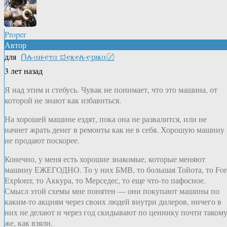
Proper
Автор
для
Ոሉαዙҿτα ಭҿҝҿሉҿʓяҝα〄
3 лет назад
Я над этим и стебусь. Чувак не понимает, что это машина, от
которой не знают как избавиться.
На хорошей машине ездят, пока она не развалится, или не
начнет жрать денег в ремонты как не в себя. Хорошую машину
не продают поскорее.
Конечно, у меня есть хорошие знакомые, которые меняют
машину ЕЖЕГОДНО. То у них БМВ, то большая Тойота, то For
Explorer, то Аккура, то Мерседес, то еще что-то пафосное.
Смысл этой схемы мне понятен — они покупают машины по
каким-то акциям через своих людей внутри дилеров, ничего в
них не делают и через год скидывают по ценнику почти таком
же, как взяли.