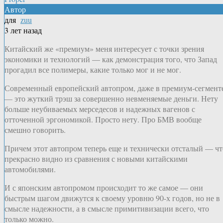
Автор
для
zuu
3 лет назад
Китайский же «премиум» меня интересует с точки зрения
экономики и технологий — как демонстрация того, что Запад
прогадил все полимеры, какие только мог и не мог.
Современный европейский автопром, даже в премиум-сегмент
— это жуткий трэш за совершенно невменяемые деньги. Нету
больше неубиваемых мерседесов и надежных вагенов с
отточенной эргономикой. Просто нету. Про БМВ вообще
смешно говорить.
Причем этот автопром теперь еще и технически отсталый — чт
прекрасно видно из сравнения с новыми китайскими
автомобилями.
И с японским автопромом происходит то же самое — они
быстрым шагом движутся к своему уровню 90-х годов, но не в
смысле надежности, а в смысле примитивизации всего, что
только можно.