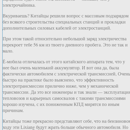
электрочайника.
Вкуриваешь? Китайцы решили вопрос с массовым подзарядом
без всякого строительства специальных станций и прокладки
дополнительных силовых кабелей от электростанций.
При этом такой относительно небольшой заряд электричества
перекроет тебе 56 км из твоего дневного пробега. Это не так и
мало.
Ё-мобила отличалась от этого китайского аппарата тем, что у
нее был очень маленький аккумулятор. И вот она да, была
фактически автомобилем с электрической трансмиссией, Очен
быстро на практике было выяснено, что эффективность
электротрансмиссии прилично ниже, чем у механической
трансмиссии. Да это все инженеры и так знали — эксплуатаци
тепловозов и карьерных самосвалов с такими трансмиссиями
хорошо изучена, с их пониженным КПД мирятся по иным
причинам.
Китайцы тоже прекрасно представляют себе, что на бензиново
ходу эти Lixiang будут жрать больше обычного автомобиля. Но