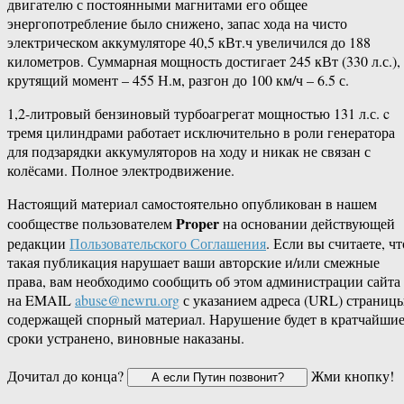
двигателю с постоянными магнитами его общее
энергопотребление было снижено, запас хода на чисто
электрическом аккумуляторе 40,5 кВт.ч увеличился до 188
километров. Суммарная мощность достигает 245 кВт (330 л.с.),
крутящий момент – 455 Н.м, разгон до 100 км/ч – 6.5 с.
1,2-литровый бензиновый турбоагрегат мощностью 131 л.с. c
тремя цилиндрами работает исключительно в роли генератора
для подзарядки аккумуляторов на ходу и никак не связан с
колёсами. Полное электродвижение.
Настоящий материал самостоятельно опубликован в нашем
Proper
сообществе пользователем
на основании действующей
редакции
Пользовательского Соглашения
. Если вы считаете, чт
такая публикация нарушает ваши авторские и/или смежные
права, вам необходимо сообщить об этом администрации сайта
на EMAIL
abuse@newru.org
с указанием адреса (URL) страницы
содержащей спорный материал. Нарушение будет в кратчайши
сроки устранено, виновные наказаны.
Дочитал до конца?
Жми кнопку!