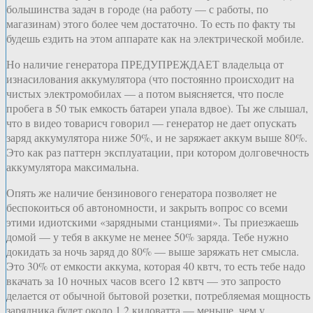
большинства задач в городе (на работу — с работы, по
магазинам) этого более чем достаточно. То есть по факту ты
будешь ездить на этом аппарате как на электрической мобиле.
Но наличие генератора ПРЕДУПРЕЖДАЕТ владельца от
изнасилования аккумулятора (что постоянно происходит на
чистых электромобилах — а потом выясняется, что после
пробега в 50 тык емкость батареи упала вдвое). Ты же слышал,
что в видео товарисч говорил — генератор не дает опускать
заряд аккумулятора ниже 50%, и не заряжает аккум выше 80%.
Это как раз паттерн эксплуатации, при котором долговечность
аккумулятора максимальна.
Опять же наличие бензинового генератора позволяет не
беспокоиться об автономности, и закрыть вопрос со всеми
этими идиотскими «зарядными станциями». Ты приезжаешь
домой — у тебя в аккуме не менее 50% заряда. Тебе нужно
докидать за ночь заряд до 80% — выше заряжать нет смысла.
Это 30% от емкости аккума, которая 40 квтч, то есть тебе надо
вкачать за 10 ночных часов всего 12 квтч — это запросто
делается от обычной бытовой розетки, потребляемая мощность
зарядника будет около 1.2 киловатта — меньше, чем у