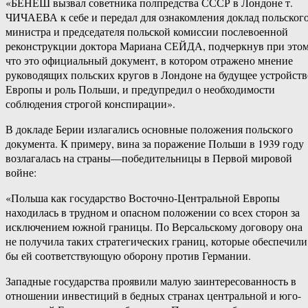
«БЕНЕШ вызвал советника полпредства СССР в Лондоне т.
ЧИЧАЕВА к себе и передал для ознакомления доклад польског
министра и председателя польской комиссии послевоенной
реконструкции доктора Мариана СЕЙДА, подчеркнув при этом
что это официальный документ, в котором отражено мнение
руководящих польских кругов в Лондоне на будущее устройств
Европы и роль Польши, и предупредил о необходимости
соблюдения строгой конспирации».
В докладе Берии излагались основные положения польского
документа. К примеру, вина за поражение Польши в 1939 году
возлагалась на страны—победительницы в Первой мировой
войне:
«Польша как государство Восточно-Центральной Европы
находилась в трудном и опасном положении со всех сторон за
исключением южной границы. По Версальскому договору она
не получила таких стратегических границ, которые обеспечили
бы ей соответствующую оборону против Германии.
Западные государства проявили малую заинтересованность в
отношении инвестиций в бедных странах центральной и юго-