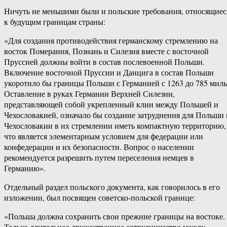
Ничуть не меньшими были и польские требования, относящиес
к будущим границам страны:
«Для создания противодействия германскому стремлению на
восток Померания, Познань и Силезия вместе с восточной
Пруссией должны войти в состав послевоенной Польши.
Включение восточной Пруссии и Данцига в состав Польши
укоротило бы границы Польши с Германией с 1263 до 785 миль
Оставление в руках Германии Верхней Силезии,
представляющей собой укрепленный клин между Польшей и
Чехословакией, означало бы создание затруднения для Польши 
Чехословакии в их стремлении иметь компактную территорию,
что является элементарным условием для федерации или
конфедерации и их безопасности. Вопрос о населении
рекомендуется разрешить путем переселения немцев в
Германию».
Отдельный раздел польского документа, как говорилось в его
изложении, был посвящен советско-польской границе:
«Польша должна сохранить свои прежние границы на востоке.
Только длительное дружественное сотрудничество между