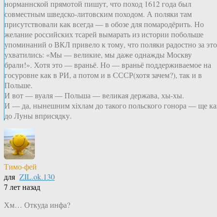
норманнской прямотой пишут, что поход 1612 года был
совместным шведско-литовским походом. А поляки там
присутствовали как всегда — в обозе для помародёрить. Но
желание российских тсарей вымарать из истории побольше
упоминаний о ВКЛ привело к тому, что поляки радостно за это
ухватились: «Мы — великие, мы даже однажды Москву
брали!». Хотя это — враньё. Но — враньё поддерживаемое на
госуровне как в РИ, а потом и в СССР(хотя зачем?), так и в
Польше.
И вот — вуаля — Польша — великая держава, хы-хы.
И — да, нынешним хiхлам до такого польского гонора — ще ка
до Луны вприсядку.
Тимо-фей
для
ZIL.ok.130
7 лет назад
Хм… Откуда инфа?