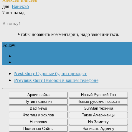
для
Ванёк26
7 лет назад
В топку!
Чтобы добавить комментарий, надо залогиниться.
Follow:
Next story
Суровые будни приходят
Previous story
Геморой в вашем телефоне