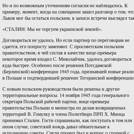
Но и по возможным уточнениям согласия не наблюдалось. К
примеру, момент, когда на совещании зашел разговор о том, чт
Львов мог бы остаться польским, в записи встречи выглядел так
«СТАЛИН: Мы не торгуем украинской землей».
Договориться не удалось. Но если партнер по переговорам не
сдается, его попросту заменяют. С просоветским польским
правительством, в чей состав в качестве вице-премьера
некоторое время входил С. Миколайчик, удалось договориться
куда быстрее. Особенно после решения Потсдамской
(Берлинской) конференции 1945 года, признавшей новые реал
в Польше и подтвердившей решение Тегеранской конференции
С новым польским руководством были решены и другие
территориальные вопросы. 14 ноября 1945 года генерального
секретаря Польской рабочей партии, вице-премьера
правительства Польши и министра по делам возвращенных
территорий В. Гомулку и члена Политбюро ПРП Х. Минца
принимал Сталин. Гости спрашивали, как поступать в том или
ином случае, советский вождь давал обязательные к
исполнению советы. Среди прочих был и вопрос о спорной с