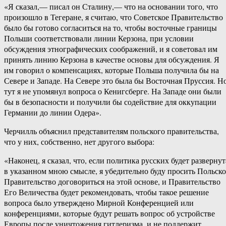
«Я сказал,— писал он Сталину,— что на основании того, что
произошло в Тегеране, я считаю, что Советское Правительство
было бы готово согласиться на то, чтобы восточные границы
Польши соответствовали линии Керзона, при условии
обсуждения этнографических соображений, и я советовал им
принять линию Керзона в качестве основы для обсуждения. Я
им говорил о компенсациях, которые Польша получила бы на
Севере и Западе. На Севере это была бы Восточная Пруссия. Н
тут я не упомянул вопроса о Кенигсберге. На Западе они были
бы в безопасности и получили бы содействие для оккупации
Германии до линии Одера».
Черчилль объяснил представителям польского правительства,
что у них, собственно, нет другого выбора:
«Наконец, я сказал, что, если политика русских будет развернут
в указанном мною смысле, я убедительно буду просить Польско
Правительство договориться на этой основе, и Правительство
Его Величества будет рекомендовать, чтобы такое решение
вопроса было утверждено Мирной Конференцией или
конференциями, которые будут решать вопрос об устройстве
Европы после уничтожения гитлеризма, и не поддержит