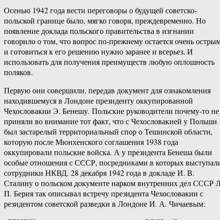
Осенью 1942 года вести переговоры о будущей советско-
польской границе было, мягко говоря, преждевременно. Но
появление доклада польского правительства в изгнании
говорило о том, что вопрос по-прежнему остается очень остры
и готовиться к его решению нужно заранее и всерьез. И
использовать для получения преимуществ любую оплошность
поляков.
Первую они совершили, передав документ для ознакомления
находившемуся в Лондоне президенту оккупированной
Чехословакии Э. Бенешу. Польские руководители почему-то не
приняли во внимание тот факт, что с Чехословакией у Польши
был застарелый территориальный спор о Тешинской области,
которую после Мюнхенского соглашения 1938 года
оккупировали польские войска. А у президента Бенеша были
особые отношения с СССР, посредниками в которых выступал
сотрудники НКВД. 28 декабря 1942 года в докладе И. В.
Сталину о польском документе нарком внутренних дел СССР Л
П. Берия так описывал встречу президента Чехословакии с
резидентом советской разведки в Лондоне И. А. Чичаевым: