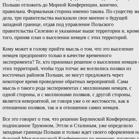
Польши отложить до Мирной Конференции, конечно,
правильна. Формальная сторона именно такова. По существу ж
дела, три правительства высказали свое мнение о будущей
западной границе, отдав под управление Польского
правительства Силезию и указанные выше территории и, кром
того, приняв план о выселении немцев с этих территорий.
Кому может в голову прийти мысль о том, что это выселение
немцев предпринято только в качестве временного
эксперимента? Те, кто принимал решение о выселении немцев 
этих территорий, чтобы туда тотчас же вселились поляки из
восточных районов Польши, не могут предложить через
некоторое время проведение обратных мероприятий. Сама
мысль о такого рода экспериментах с миллионами немцев, с
одной стороны, и с миллионами поляков, с другой стороны,
является невероятной, не говоря уже о ее жестокости, как в
отношении поляков, так и в отношении самих немцев.
Все это говорит о том, что решение Берлинской Конференции,
подписанное Трумэном, Эттли и Сталиным, уже определило
западные границы Польши и только ждет своего оформления н
будущей Международной Конференции по мирному договору с