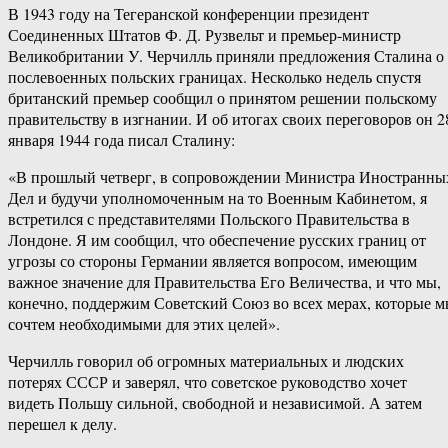
В 1943 году на Тегеранской конференции президент
Соединенных Штатов Ф. Д. Рузвельт и премьер-министр
Великобритании У. Черчилль приняли предложения Сталина о
послевоенных польских границах. Несколько недель спустя
британский премьер сообщил о принятом решении польскому
правительству в изгнании. И об итогах своих переговоров он 2
января 1944 года писал Сталину:
«В прошлый четверг, в сопровождении Министра Иностранны
Дел и будучи уполномоченным на то Военным Кабинетом, я
встретился с представителями Польского Правительства в
Лондоне. Я им сообщил, что обеспечение русских границ от
угрозы со стороны Германии является вопросом, имеющим
важное значение для Правительства Его Величества, и что мы,
конечно, поддержим Советский Союз во всех мерах, которые 
сочтем необходимыми для этих целей».
Черчилль говорил об огромных материальных и людских
потерях СССР и заверял, что советское руководство хочет
видеть Польшу сильной, свободной и независимой. А затем
перешел к делу.