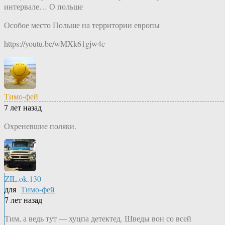
интервале… О польше
Особое место Польше на территории европы
https://youtu.be/wMXk61gjw4c
Тимо-фей
7 лет назад
Охреневшие поляки.
ZIL.ok.130
для
Тимо-фей
7 лет назад
Тим, а ведь тут — хуцпа детектед. Шведы вон со всей