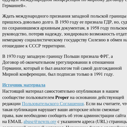
Германией».
Ждать международного признания западной польской границы
пришлось довольно долго. В 1950 году ее признала ГДР, но, су
по сохранившимся архивным документам, в 1958 году польско
руководство, потеряв надежду, зондировало возможность отдат
немецкому социалистическому государству Силезию в обмен н
отошедшие к СССР территории.
В 1970 году западную границу Польши признала ФРГ, а
Договор об окончательном урегулировании в отношении
Германии, который и был аналогом той самой долгожданной
Мирной конференции, был подписан только в 1991 году.
Источник материала
Настоящий материал самостоятельно опубликован в нашем
Proper
сообществе пользователем
на основании действующей
редакции
Пользовательского Соглашения
. Если вы считаете, чт
такая публикация нарушает ваши авторские и/или смежные
права, вам необходимо сообщить об этом администрации сайта
на EMAIL
abuse@newru.org
с указанием адреса (URL) страницы