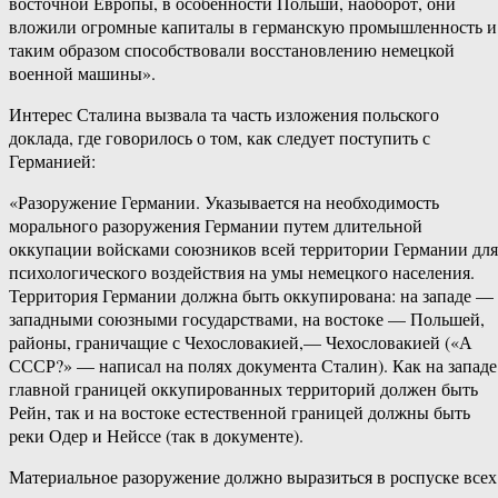
восточной Европы, в особенности Польши, наоборот, они
вложили огромные капиталы в германскую промышленность и
таким образом способствовали восстановлению немецкой
военной машины».
Интерес Сталина вызвала та часть изложения польского
доклада, где говорилось о том, как следует поступить с
Германией:
«Разоружение Германии. Указывается на необходимость
морального разоружения Германии путем длительной
оккупации войсками союзников всей территории Германии для
психологического воздействия на умы немецкого населения.
Территория Германии должна быть оккупирована: на западе —
западными союзными государствами, на востоке — Польшей,
районы, граничащие с Чехословакией,— Чехословакией («А
СССР?» — написал на полях документа Сталин). Как на западе
главной границей оккупированных территорий должен быть
Рейн, так и на востоке естественной границей должны быть
реки Одер и Нейссе (так в документе).
Материальное разоружение должно выразиться в роспуске всех