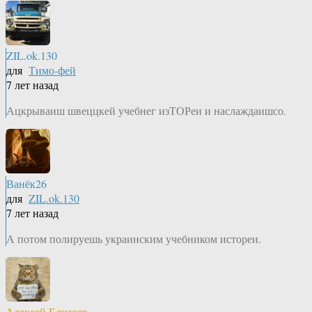
ZIL.ok.130
для
Тимо-фей
7 лет назад
Ацкрываиш швеццкей учебнег изТОРеи и наслаждаишсо.
Ванёк26
для
ZIL.ok.130
7 лет назад
А потом полируешь украинским учебником истореи.
Алексей Елисеев