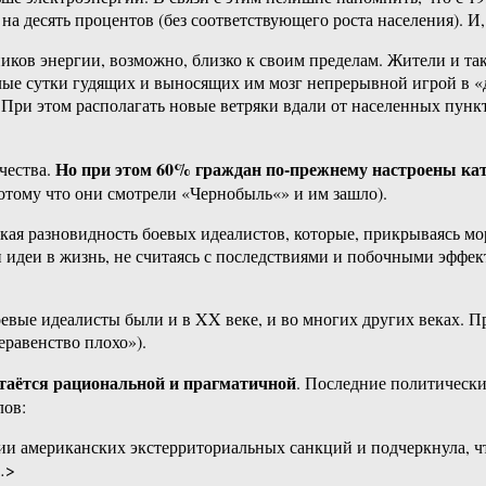
а десять процентов (без соответствующего роста населения). И,
ков энергии, возможно, близко к своим пределам. Жители и та
ые сутки гудящих и выносящих им мозг непрерывной игрой в «де
. При этом располагать новые ветряки вдали от населенных пунк
Но при этом 60% граждан по-прежнему настроены ка
чества.
потому что они смотрели «Чернобыль«» и им зашло).
такая разновидность боевых идеалистов, которые, прикрываясь м
ои идеи в жизнь, не считаясь с последствиями и побочными эф
оевые идеалисты были и в XX веке, и во многих других веках. П
еравенство плохо»).
таётся рациональной и прагматичной
. Последние политически
лов:
тии американских экстерриториальных санкций и подчеркнула, 
…>