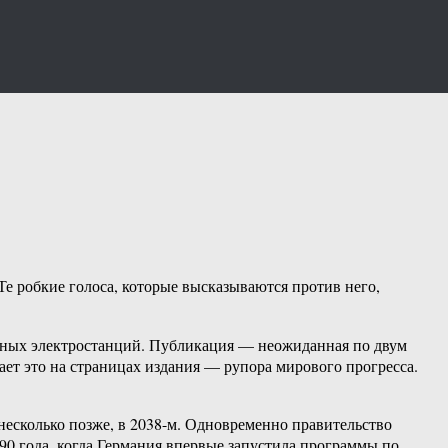
 Те робкие голоса, которые высказываются против него,
омных электростанций. Публикация — неожиданная по двум
ает это на страницах издания — рупора мирового прогресса.
 несколько позже, в 2038-м. Одновременно правительство
90 года, когда Германия впервые запустила программы по