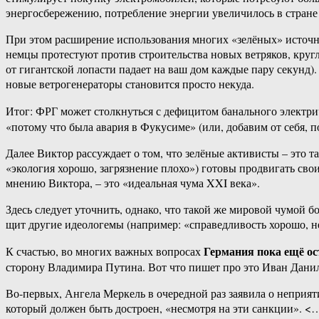
энергосбережению, потребление энергии увеличилось в стране н
При этом расширение использования многих «зелёных» источни
немцы протестуют против строительства новых ветряков, кругл
от гигантской лопасти падает на ваш дом каждые пару секунд)
новые ветрогенераторы становится просто некуда.
Итог: ФРГ может столкнуться с дефицитом банального электри
«потому что была авария в Фукусиме» (или, добавим от себя, 
Далее Виктор рассуждает о том, что зелёные активисты – это 
«экология хорошо, загрязнение плохо») готовы продвигать св
мнению Виктора, – это «идеальная чума XXI века».
Здесь следует уточнить, однако, что такой же мировой чумой б
щит другие идеологемы (например: «справедливость хорошо, н
Германия пока ещё ос
К счастью, во многих важных вопросах
сторону Владимира Путина. Вот что пишет про это Иван Дани
Во-первых, Ангела Меркель в очередной раз заявила о неприя
который должен быть достроен, «несмотря на эти санкции». <