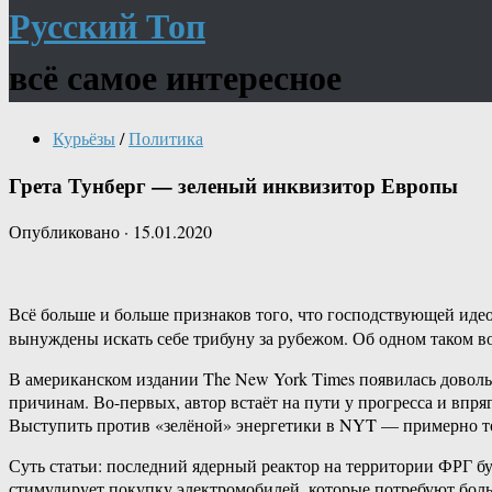
Русский Топ
всё самое интересное
Курьёзы
/
Политика
Грета Тунберг — зеленый инквизитор Европы
Опубликовано
·
15.01.2020
Всё больше и больше признаков того, что господствующей ид
вынуждены искать себе трибуну за рубежом. Об одном таком в
В американском издании The New York Times появилась довол
причинам. Во-первых, автор встаёт на пути у прогресса и впр
Выступить против «зелёной» энергетики в NYT — примерно то
Суть статьи: последний ядерный реактор на территории ФРГ бу
стимулирует покупку электромобилей, которые потребуют больш