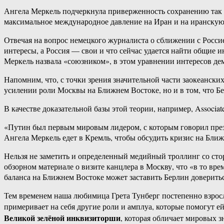
Ангела Меркель подчеркнула приверженность сохранению так н
максимальное международное давление на Иран и на иранскую
Отвечая на вопрос немецкого журналиста о сближении с Росси
интересы, а Россия — свои и что сейчас удается найти общие
Меркель назвала «союзником», в этом уравнении интересов д
Напомним, что, с точки зрения значительной части заокеанск
усилении роли Москвы на Ближнем Востоке, но и в том, что Б
В качестве доказательной базы этой теории, например, Associ
«Путин был первым мировым лидером, с которым говорил през
Ангела Меркель едет в Кремль, чтобы обсудить кризис на Бли
Нельзя не заметить и определенный медийный троллинг со ст
обзорном материале о визите канцлера в Москву, что «в то вр
баланса на Ближнем Востоке может заставить Берлин доверить
Тем временем наша любимица Грета Тунберг постепенно взросле
примеривает на себя другие роли и амплуа, которые помогут е
Великой зелёной инквизиторши
, которая обличает мировых 