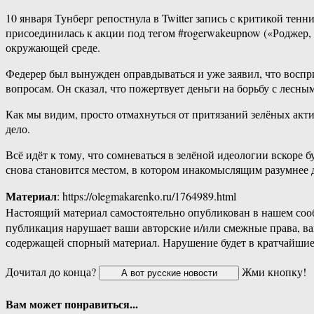
10 января Тунберг репостнула в Twitter запись с критикой те
присоединилась к акции под тегом #rogerwakeupnow («Роджер, о
окружающей среде.
Федерер был вынужден оправдываться и уже заявил, что воспр
вопросам. Он сказал, что пожертвует деньги на борьбу с лесн
Как мы видим, просто отмахнуться от притязаний зелёных акти
дело.
Всё идёт к тому, что сомневаться в зелёной идеологии вскоре 
снова становится местом, в котором инакомыслящим разумнее д
Материал
: https://olegmakarenko.ru/1764989.html
Настоящий материал самостоятельно опубликован в нашем соо
публикация нарушает ваши авторские и/или смежные права, в
содержащей спорный материал. Нарушение будет в кратчайшие
Дочитал до конца?
Жми кнопку!
Вам может понравиться...