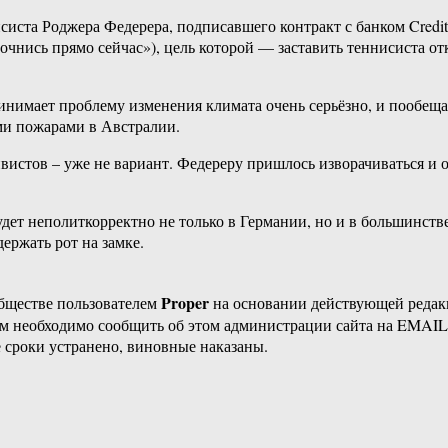
ннисиста Роджера Федерера, подписавшего контракт с банком Cred
чнись прямо сейчас»), цель которой — заставить теннисиста отк
инимает проблему изменения климата очень серьёзно, и пообещ
ыми пожарами в Австралии.
вистов – уже не вариант. Федереру пришлось изворачиваться и 
будет неполиткорректно не только в Германии, но и в большинст
ержать рот на замке.
Proper
бществе пользователем
на основании действующей реда
ам необходимо сообщить об этом администрации сайта на EMAI
 сроки устранено, виновные наказаны.