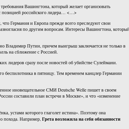
 требования Вашингтона, который желает организовать
 с позицией российского лидера… <…>
 что Германия и Европа прежде всего преследуют свои
разногласия по другим вопросам. Интересы Вашингтона, которы
ично Владимир Путин, причем выигрыш заключается не только в
ель на сближение с Россией.
ских лидеров сразу после новостей об убийстве Сулеймани.
го беспилотника в пятницу. Тем временем канцлер Германии
енное иновещательное СМИ Deutsche Welle пишет в своем
России составили план встречи в Москве», и что «изменение
нка, устами которого глаголет истина». Поэтому она
Грета возложила на себя обязанности
го похода. Например,