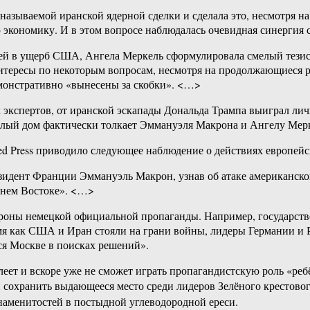
азываемой иранской ядерной сделки и сделала это, несмотря на
 экономику. И в этом вопросе наблюдалась очевидная синергия
ей в ущерб США, Ангела Меркель сформулировала смелый тезис,
 интересы по некоторым вопросам, несмотря на продолжающиеся 
емонстративно «вынесены за скобки». <…>
их экспертов, от иранской эскапады Дональда Трампа выиграл л
елый дом фактически толкает Эммануэля Макрона и Ангелу Мерк
ated Press приводило следующее наблюдение о действиях европей
идент Франции Эммануэль Макрон, узнав об атаке американско
жнем Востоке». <…>
ороны немецкой официальной пропаганды. Например, государств
емя как США и Иран стояли на грани войны, лидеры Германии и 
ся Москве в поисках решений».
ет и вскоре уже не сможет играть пропагандистскую роль «ребё
й сохранить выдающееся место среди лидеров Зелёного крестово
знаменитостей в постыдной углеводородной ереси.