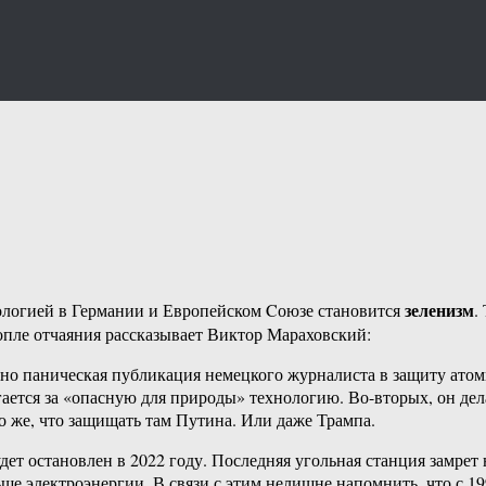
зеленизм
еологией в Германии и Европейском Cоюзе становится
.
опле отчаяния рассказывает Виктор Мараховский:
ьно паническая публикация немецкого журналиста в защиту ат
ягается за «опасную для природы» технологию. Во-вторых, он дел
 же, что защищать там Путина. Или даже Трампа.
дет остановлен в 2022 году. Последняя угольная станция замрет
е электроэнергии. В связи с этим нелишне напомнить, что с 19