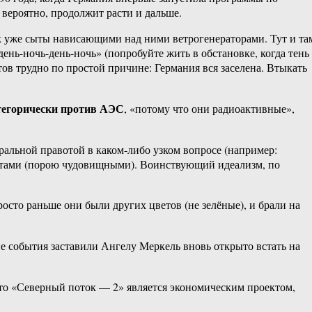
 вероятно, продолжит расти и дальше.
к уже сыты нависающими над ними ветрогенераторами. Тут и та
нь-ночь-день-ночь» (попробуйте жить в обстановке, когда тень
тов трудно по простой причине: Германия вся заселена. Втыкать
тегорически против АЭС
, «потому что они радиоактивные»,
оральной правотой в каком-либо узком вопросе (например:
фектами (порою чудовищными). Воинствующий идеализм, по
росто раньше они были других цветов (не зелёные), и брали на
е события заставили Ангелу Меркель вновь открыто встать на
что «Северный поток — 2» является экономическим проектом,