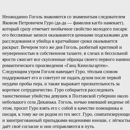
Неожиданно Гоголь знакомится со знаменитым следователем
Яковом Петровичем Гуро (да-да — фамилия кагбэ намекает),
который сразу отмечает необычное свойство молодого писаря:
его бессвязные записи оказываются ценными подсказками для
расследования и убийца в кратчайшие сроки оказывается
раскрыт. Вечером того же дня Гоголь, разбитый критикой и
неуверенностью в собственном таланте, в слезах и бессильной
ярости сжигает все скупленные образцы своего первого наивно
романтического произведения «Ганц Кюхельгартен».
Следующим утром Гоголя навещает Гуро, тёплым словом
поддерживает его и советует не падать духом после первой
неудачи пробы пера, и также выражает признательность за
короткое сотрудничество. Гуро собирается расследовать
таинственные убийства девушек в Полтавской губернии около
небольшого села Диканька. Гоголь, ночью имевший виденье об
этом, просит Гуро взять его с собой в качестве помощника и
писаря, к тому же он родом из тех мест. Гуро, симпатизирующ
и заинтригованный припадками-видениями юноши, с лёгкост
даёт своё согласие и они отправляются в путь.