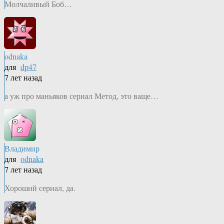
Молчаливый Боб…
odnaka
для
dp47
7 лет назад
а уж про маньяков сериал Метод, это ваще…
Владимир
для
odnaka
7 лет назад
Хороший сериал, да.