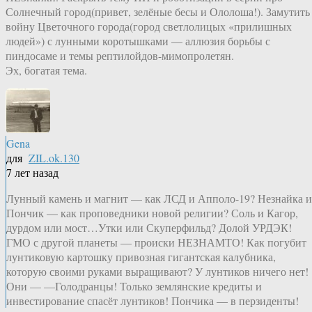
Солнечный город(привет, зелёные бесы и Ололоша!). Замутить
войну Цветочного города(город светлолицых «прилишных
людей») с лунными коротышками — аллюзия борьбы с
пиндосаме и темы рептилойдов-мимопролетян.
Эх, богатая тема.
Gena
для
ZIL.ok.130
7 лет назад
Лунный камень и магнит — как ЛСД и Апполо-19? Незнайка и
Пончик — как проповедники новой религии? Соль и Кагор,
дурдом или мост…Утки или Скуперфильд? Долой УРДЭК!
ГМО с другой планеты — происки НЕЗНАМТО! Как погубит
лунтиковую картошку привозная гигантская калубника,
которую своими руками выращивают? У лунтиков ничего нет!
Они — —Голодранцы! Только землянские кредиты и
инвестирование спасёт лунтиков! Пончика — в перзиденты!