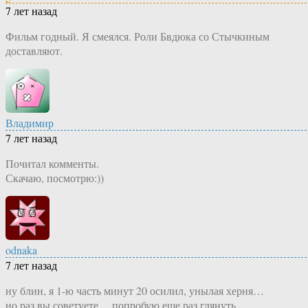
7 лет назад
Фильм годный. Я смеялся. Роли Бвдюка со Стычкиным
доставляют.
Владимир
7 лет назад
Почитал комменты.
Скачаю, посмотрю:))
odnaka
7 лет назад
ну блин, я 1-ю часть минут 20 осилил, унылая херня…
но раз вы советуете… попробую еще раз глянуть