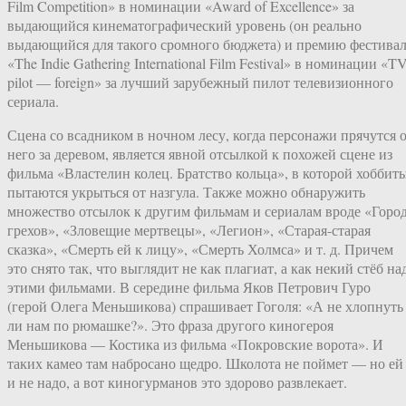
Film Competition» в номинации «Award of Excellence» за
выдающийся кинематографический уровень (он реально
выдающийся для такого сромного бюджета) и премию фестива
«The Indie Gathering International Film Festival» в номинации «T
pilot — foreign» за лучший зарубежный пилот телевизионного
сериала.
Сцена со всадником в ночном лесу, когда персонажи прячутся 
него за деревом, является явной отсылкой к похожей сцене из
фильма «Властелин колец. Братство кольца», в которой хоббит
пытаются укрыться от назгула. Также можно обнаружить
множество отсылок к другим фильмам и сериалам вроде «Горо
грехов», «Зловещие мертвецы», «Легион», «Старая-старая
сказка», «Смерть ей к лицу», «Смерть Холмса» и т. д. Причем
это снято так, что выглядит не как плагиат, а как некий стёб на
этими фильмами. В середине фильма Яков Петрович Гуро
(герой Олега Меньшикова) спрашивает Гоголя: «А не хлопнуть
ли нам по рюмашке?». Это фраза другого киногероя
Меньшикова — Костика из фильма «Покровские ворота». И
таких камео там набросано щедро. Школота не поймет — но ей
и не надо, а вот киногурманов это здорово развлекает.