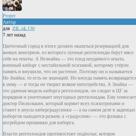
Proper
Автор
для
ZIL.ok.130
7 лет назад
Цветочный город в итоге должен оказаться резервацией для
живых консервов, из которого лунные рептилоиды берут мясо
себе на опыты. А Незнайка — это плод неудачного опыта,
военный киборг с нестабильной психикой, которому стёрли
память и внушили, что он растение. Поэтому он и называется
Не-Знайка, то есть не знающий. Но иногда память возвращаетс
к нему — и тогда он творит всякие непотребства. А Знайка —
это удачная модель киборга рептилоидов, он следит в ЦГ за
порядком и уничтожает неугодных рептилоидам. Ему помогает
доктор Пилюлькин, который кормит всех психотропами и
ставит в анусы киберградусники — а на самом деле в задницах
киборгов находится разъем, а «градусник» — это флэшка с
апгрейдом прошивки для киборга.
Власти рептилоидов противостоит подполье, которое