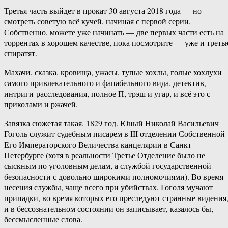
Третья часть выйдет в прокат 30 августа 2018 года — но
смотреть советую всё кучей, начиная с первой серии.
Собственно, можете уже начинать — две первых части есть на
торрентах в хорошем качестве, пока посмотрите — уже и треть
спиратят.
Махачи, сказка, кровища, ужасы, тупые хохлы, голые хохлухи
самого привлекательного и фапабельного вида, детектив,
интриги-расследования, полное П, трэш и угар, и всё это с
приколами и ржачей.
Завязка сюжетая такая. 1829 год. Юный Николай Васильевич
Гоголь служит судебным писарем в III отделении Собственной
Его Императорского Величества канцелярии в Санкт-
Петербурге (хотя в реальности Третье Отделение было не
сыскным по уголовным делам, а службой государственной
безопасности с довольно широкими полномочиями). Во время
несения службы, чаще всего при убийствах, Гоголя мучают
припадки, во время которых его преследуют странные видения
и в бессознательном состоянии он записывает, казалось бы,
бессмысленные слова.