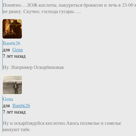
Понятно….ЗОЖ-кислоты, накуриться брокколи и лечь в 23-00 
не рвану. Скучно, господа гусары…..
Ванёк26
для
Gena
7 лет назад
Ну. Например Оскорбиновая.
Gena
для
Ванёк26
7 лет назад
Ну и оскарблядуйся кислотно.Авось похмелье и сомелье
минуют табе.