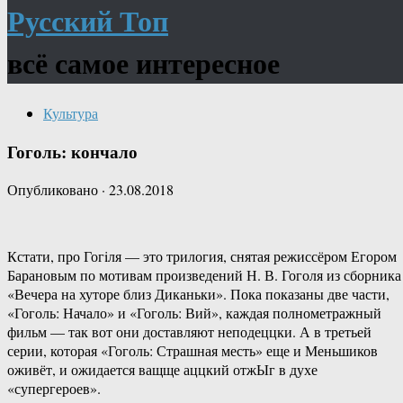
Русский Топ
всё самое интересное
Культура
Гоголь: кончало
Опубликовано
·
23.08.2018
Кстати, про Гогiля — это трилогия, снятая режиссёром Егором
Барановым по мотивам произведений Н. В. Гоголя из сборника
«Вечера на хуторе близ Диканьки». Пока показаны две части,
«Гоголь: Начало» и «Гоголь: Вий», каждая полнометражный
фильм — так вот они доставляют неподеццки. А в третьей
серии, которая «Гоголь: Страшная месть» еще и Меньшиков
оживёт, и ожидается ващще аццкий отжЫг в духе
«супергероев».