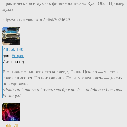
Практически всё музло в фильме написано Ryan Otter. Пример
музла:
https://music.yandex.ru/artist/3024629
ZIL.ok.130
для
Proper
7 лет назад
В отличие от многих его коллег, у Саши Цекало — масло в
голове имеется. Но вот как он в Лолиту «вляпался» — до сих
пор удивляюсь.
/Ландыш.Начало и Гоголь серебристый — найди две Больших
Разницы/
goblin78