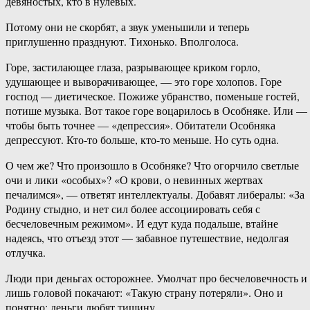
девяностых, кто в нулевых.
Потому они не скорбят, а звук уменьшили и теперь
приглушенно празднуют. Тихонько. Вполголоса.
Горе, застилающее глаза, разрывающее криком горло,
удушающее и выворачивающее, — это горе холопов. Горе
господ — диетическое. Пожиже убранство, поменьше гостей,
потише музыка. Вот такое горе воцарилось в Особняке. Или —
чтобы быть точнее — «депрессия». Обитатели Особняка
депрессуют. Кто-то больше, кто-то меньше. Но суть одна.
О чем же? Что произошло в Особняке? Что огорчило светлые
очи и лики «особых»? «О крови, о невинных жертвах
печалимся», — ответят интеллектуалы. Добавят либералы: «За
Родину стыдно, и нет сил более ассоциировать себя с
бесчеловечным режимом». И едут куда подальше, втайне
надеясь, что отъезд этот — забавное путешествие, недолгая
отлучка.
Люди при деньгах осторожнее. Умолчат про бесчеловечность и
лишь головой покачают: «Такую страну потеряли». Оно и
понятно: деньги любят тишину.