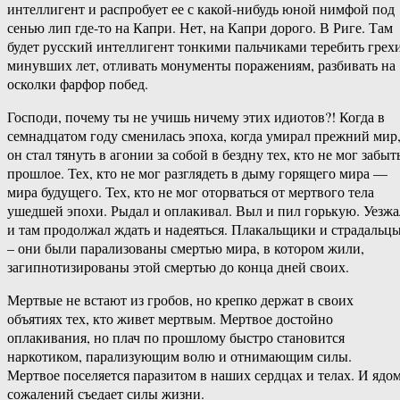
интеллигент и распробует ее с какой-нибудь юной нимфой под
сенью лип где-то на Капри. Нет, на Капри дорого. В Риге. Там
будет русский интеллигент тонкими пальчиками теребить грех
минувших лет, отливать монументы поражениям, разбивать на
осколки фарфор побед.
Господи, почему ты не учишь ничему этих идиотов?! Когда в
семнадцатом году сменилась эпоха, когда умирал прежний мир
он стал тянуть в агонии за собой в бездну тех, кто не мог забыт
прошлое. Тех, кто не мог разглядеть в дыму горящего мира —
мира будущего. Тех, кто не мог оторваться от мертвого тела
ушедшей эпохи. Рыдал и оплакивал. Выл и пил горькую. Уезжа
и там продолжал ждать и надеяться. Плакальщики и страдальц
– они были парализованы смертью мира, в котором жили,
загипнотизированы этой смертью до конца дней своих.
Мертвые не встают из гробов, но крепко держат в своих
объятиях тех, кто живет мертвым. Мертвое достойно
оплакивания, но плач по прошлому быстро становится
наркотиком, парализующим волю и отнимающим силы.
Мертвое поселяется паразитом в наших сердцах и телах. И ядо
сожалений съедает силы жизни.