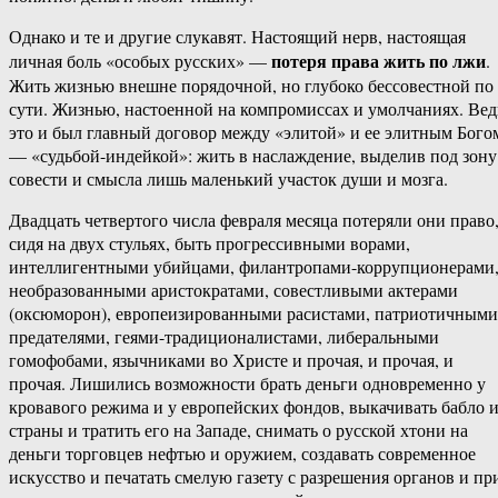
Однако и те и другие слукавят. Настоящий нерв, настоящая
потеря права жить по лжи
личная боль «особых русских» —
.
Жить жизнью внешне порядочной, но глубоко бессовестной по
сути. Жизнью, настоенной на компромиссах и умолчаниях. Вед
это и был главный договор между «элитой» и ее элитным Бого
— «судьбой-индейкой»: жить в наслаждение, выделив под зону
совести и смысла лишь маленький участок души и мозга.
Двадцать четвертого числа февраля месяца потеряли они право
сидя на двух стульях, быть прогрессивными ворами,
интеллигентными убийцами, филантропами-коррупционерами
необразованными аристократами, совестливыми актерами
(оксюморон), европеизированными расистами, патриотичными
предателями, геями-традиционалистами, либеральными
гомофобами, язычниками во Христе и прочая, и прочая, и
прочая. Лишились возможности брать деньги одновременно у
кровавого режима и у европейских фондов, выкачивать бабло и
страны и тратить его на Западе, снимать о русской хтони на
деньги торговцев нефтью и оружием, создавать современное
искусство и печатать смелую газету с разрешения органов и пр