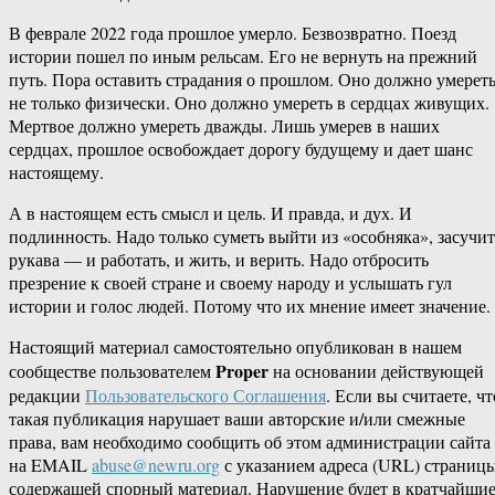
В феврале 2022 года прошлое умерло. Безвозвратно. Поезд
истории пошел по иным рельсам. Его не вернуть на прежний
путь. Пора оставить страдания о прошлом. Оно должно умерет
не только физически. Оно должно умереть в сердцах живущих.
Мертвое должно умереть дважды. Лишь умерев в наших
сердцах, прошлое освобождает дорогу будущему и дает шанс
настоящему.
А в настоящем есть смысл и цель. И правда, и дух. И
подлинность. Надо только суметь выйти из «особняка», засучит
рукава — и работать, и жить, и верить. Надо отбросить
презрение к своей стране и своему народу и услышать гул
истории и голос людей. Потому что их мнение имеет значение.
Настоящий материал самостоятельно опубликован в нашем
Proper
сообществе пользователем
на основании действующей
редакции
Пользовательского Соглашения
. Если вы считаете, чт
такая публикация нарушает ваши авторские и/или смежные
права, вам необходимо сообщить об этом администрации сайта
на EMAIL
abuse@newru.org
с указанием адреса (URL) страницы
содержащей спорный материал. Нарушение будет в кратчайши