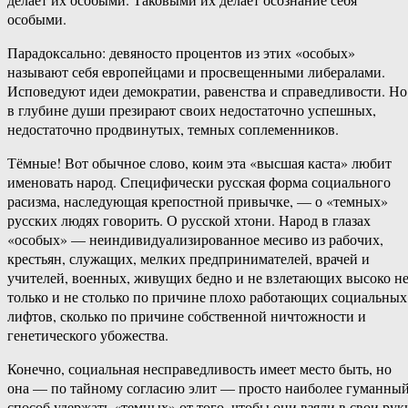
особыми.
Парадоксально: девяносто процентов из этих «особых»
называют себя европейцами и просвещенными либералами.
Исповедуют идеи демократии, равенства и справедливости. Но
в глубине души презирают своих недостаточно успешных,
недостаточно продвинутых, темных соплеменников.
Тёмные! Вот обычное слово, коим эта «высшая каста» любит
именовать народ. Специфически русская форма социального
расизма, наследующая крепостной привычке, — о «темных»
русских людях говорить. О русской хтони. Народ в глазах
«особых» — неиндивидуализированное месиво из рабочих,
крестьян, служащих, мелких предпринимателей, врачей и
учителей, военных, живущих бедно и не взлетающих высоко н
только и не столько по причине плохо работающих социальных
лифтов, сколько по причине собственной ничтожности и
генетического убожества.
Конечно, социальная несправедливость имеет место быть, но
она — по тайному согласию элит — просто наиболее гуманны
способ удержать «темных» от того, чтобы они взяли в свои рук