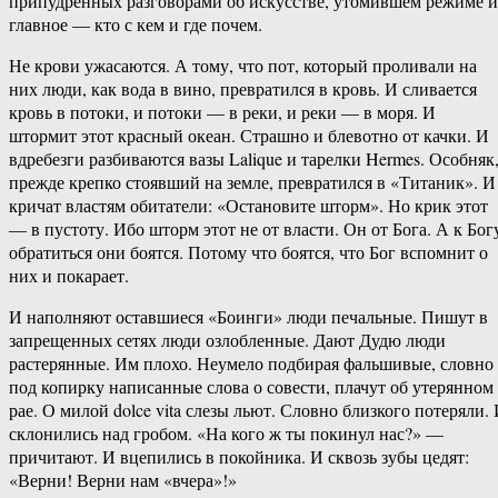
припудренных разговорами об искусстве, утомившем режиме и
главное — кто с кем и где почем.
Не крови ужасаются. А тому, что пот, который проливали на
них люди, как вода в вино, превратился в кровь. И сливается
кровь в потоки, и потоки — в реки, и реки — в моря. И
штормит этот красный океан. Страшно и блевотно от качки. И
вдребезги разбиваются вазы Lalique и тарелки Hermes. Особняк
прежде крепко стоявший на земле, превратился в «Титаник». И
кричат властям обитатели: «Остановите шторм». Но крик этот
— в пустоту. Ибо шторм этот не от власти. Он от Бога. А к Бог
обратиться они боятся. Потому что боятся, что Бог вспомнит о
них и покарает.
И наполняют оставшиеся «Боинги» люди печальные. Пишут в
запрещенных сетях люди озлобленные. Дают Дудю люди
растерянные. Им плохо. Неумело подбирая фальшивые, словно
под копирку написанные слова о совести, плачут об утерянном
рае. О милой dolce vita слезы льют. Словно близкого потеряли.
склонились над гробом. «На кого ж ты покинул нас?» —
причитают. И вцепились в покойника. И сквозь зубы цедят:
«Верни! Верни нам «вчера»!»