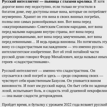
Русский интеллигент — пьяница с глазами кролика
. И хотя
дорогое вино ему недоступно, если только не угостили в
богатом доме, ему доступны иные вина, которые он потребляет
неумеренно. Хранит он эти вина в своих винных погребах,
полны они самых разнообразных вин. Вот вина перед
«оккупированными» Советским Союзом народами, вот вина
перед малыми народами внутри страны, вот вина перед
репрессированными, вот вина перед замученными, вот вина
перед невинными… И ведь правда виновны. Но потягивать эт
вину со сладострастным наслаждением — это именно русско-
интеллигентское изобретение. Вот об этой потайной части
русской души говорил Федор Михайлович, когда называл иных
героев «сладострастниками».
Русский интеллигент — именно что сладострастник. Он
спускается в свой погреб и здесь — среди сокровищ своих —
чувствует себя нравственным Бахусом. Он упивается вином
виновности. И поит им русский народ. Он бьет себя по задниц
лозой, испытывает боль, и сладость этой душевной некрофили
— она выше сладости деторождения.
Пройдет время, и бутылку с урожаем 2022 года возьмет русски