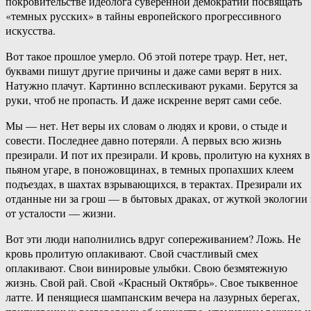
покровительстве идеолога суверенной демократии посвящать
«темных русских» в тайны европейского прогрессивного
искусства.
Вот такое прошлое умерло. Об этой потере траур. Нет, нет,
буквами пишут другие причины и даже сами верят в них.
Натужно плачут. Картинно всплескивают руками. Берутся за
руки, чтоб не пропасть. И даже искренне верят сами себе.
Мы — нет. Нет веры их словам о людях и крови, о стыде и
совести. Последнее давно потеряли. А первых всю жизнь
презирали. И пот их презирали. И кровь, пролитую на кухнях в
пьяном угаре, в поножовщинах, в темных пропахших клеем
подъездах, в шахтах взрывающихся, в терактах. Презирали их
отданные ни за грош — в бытовых драках, от жуткой экологии
от усталости — жизни.
Вот эти люди наполнились вдруг сопереживанием? Ложь. Не
кровь пролитую оплакивают. Свой счастливый смех
оплакивают. Свои винировые улыбки. Свою безмятежную
жизнь. Свой рай. Свой «Красный Октябрь». Свое тыквенное
латте. И пенящиеся шампанским вечера на лазурных берегах,