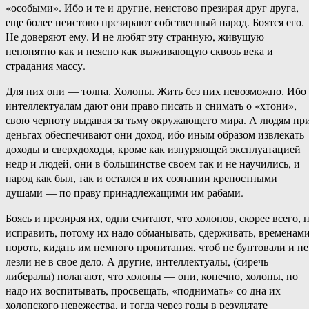
«особыми». Ибо и те и другие, неистово презирая друг друга,
еще более неистово презирают собственный народ. Боятся его.
Не доверяют ему. И не любят эту странную, живущую
непонятно как и неясно как выживающую сквозь века и
страдания массу.
Для них они — толпа. Холопы. Жить без них невозможно. Ибо
интеллектуалам дают они право писать и снимать о «хтони»,
свою черноту выдавая за тьму окружающего мира. А людям пр
деньгах обеспечивают они доход, ибо иным образом извлекать
доходы и сверхдоходы, кроме как изнуряющей эксплуатацией
недр и людей, они в большинстве своем так и не научились, и
народ как был, так и остался в их сознании крепостными
душами — по праву принадлежащими им рабами.
Боясь и презирая их, одни считают, что холопов, скорее всего, 
исправить, потому их надо обманывать, сдерживать, временам
пороть, кидать им немного пропитания, чтоб не бунтовали и не
лезли не в свое дело. А другие, интеллектуалы, (сиречь
либералы) полагают, что холопы — они, конечно, холопы, но
надо их воспитывать, просвещать, «поднимать» со дна их
холопского невежества, и тогда через годы в результате