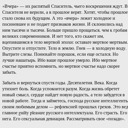
«Вчера» — их распятый Спаситель, чьего воскрешения ждут. В
Спасителя не верили, а в прошлое верят. Хотят, чтобы прошлое
стало снова их будущим. А это «вчера» лежит холодное и
посиневшее и не подает признаков жизни. И склонились над
ним тысячи и тысячи. Больше пришло прощаться, чем к гробам
великих современников. И нет того, кто скажет им,
вцепившимся в тело мертвой эпохи: оставьте мертвое мертвым.
Опустите и отпустите. Тело в землю. Гнев — в холодную воду.
Вытрите слезы. Понюхайте порошок, если еще остался. Но
лучше нашатырь. Ибо ваше прошлое умерло. Ибо мертвое
счастье приятно вспомнить, но мертвое счастье надо скорее
забыть.
Забыть и вернуться спустя годы. Десятилетия. Века. Когда
утихнет боль. Когда успокоится разум. Когда жизнь обретет
новый смысл, сердце найдет новую радость, а тело забудется в
новой работе. Тогда и займетесь, господа русские интеллигенты
своим любимым делом — рефлексией прошлых грехов. Это ве
главное guilty pleasure русского интеллектуала. Его страсть. Его
нега. Его сексуальная девиация. Рассматривать свое «позади».