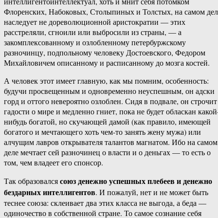
интеллигентоинтеллектуал, хоть и мнит себя потомком
Флоренских, Набоковых, Столыпиных и Толстых, на самом дел
наследует не дореволюционной аристократии — этих
расстреляли, сгноили или выбросили из страны, — а
закомплексованному и озлобленному петербуржскому
разночинцу, подпольному человеку Достоевского, Федором
Михайловичем описанному и расписанному до мозга костей.
А человек этот имеет главную, как мы помним, особенность:
будучи просвещенным и одновременно неуспешным, он адски
горд и оттого невероятно озлоблен. Сидя в подвале, он строчит
гадости о мире и медленно гниет, пока не будет обласкан какой
нибудь богатой, но скучающей дамой (как правило, имеющей
богатого и мечтающего хоть чем-то занять жену мужа) или
алчущим лавров открывателя талантов магнатом. Ибо на самом
деле мечтает сей разночинец о власти и о деньгах — то есть о
том, чем владеет его спонсор.
союз денежно успешных плебеев и денежно
Так образовался
бездарных интеллигентов
. И пожалуй, нет и не может быть
теснее союза: склеивает два этих класса не выгода, а беда —
одиночество в собственной стране. То самое сознание себя