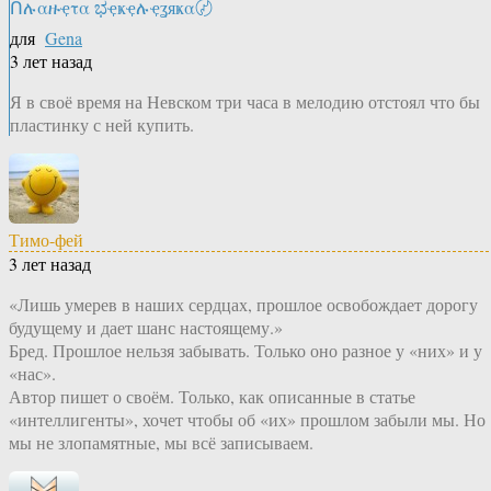
Ոሉαዙҿτα ಭҿҝҿሉҿʓяҝα〄
для
Gena
3 лет назад
Я в своё время на Невском три часа в мелодию отстоял что бы
пластинку с ней купить.
Тимо-фей
3 лет назад
«Лишь умерев в наших сердцах, прошлое освобождает дорогу
будущему и дает шанс настоящему.»
Бред. Прошлое нельзя забывать. Только оно разное у «них» и у
«нас».
Автор пишет о своём. Только, как описанные в статье
«интеллигенты», хочет чтобы об «их» прошлом забыли мы. Но
мы не злопамятные, мы всё записываем.