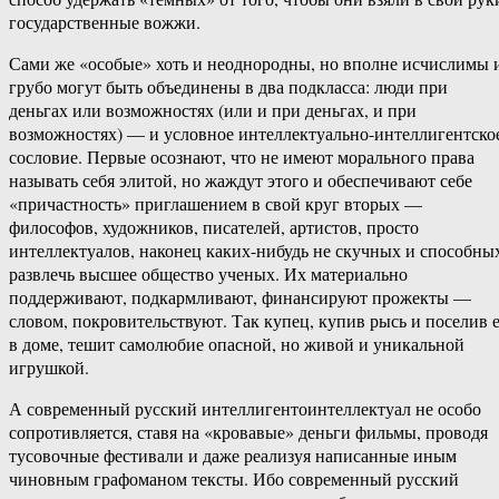
государственные вожжи.
Сами же «особые» хоть и неоднородны, но вполне исчислимы 
грубо могут быть объединены в два подкласса: люди при
деньгах или возможностях (или и при деньгах, и при
возможностях) — и условное интеллектуально-интеллигентско
сословие. Первые осознают, что не имеют морального права
называть себя элитой, но жаждут этого и обеспечивают себе
«причастность» приглашением в свой круг вторых —
философов, художников, писателей, артистов, просто
интеллектуалов, наконец каких-нибудь не скучных и способны
развлечь высшее общество ученых. Их материально
поддерживают, подкармливают, финансируют прожекты —
словом, покровительствуют. Так купец, купив рысь и поселив 
в доме, тешит самолюбие опасной, но живой и уникальной
игрушкой.
А современный русский интеллигентоинтеллектуал не особо
сопротивляется, ставя на «кровавые» деньги фильмы, проводя
тусовочные фестивали и даже реализуя написанные иным
чиновным графоманом тексты. Ибо современный русский