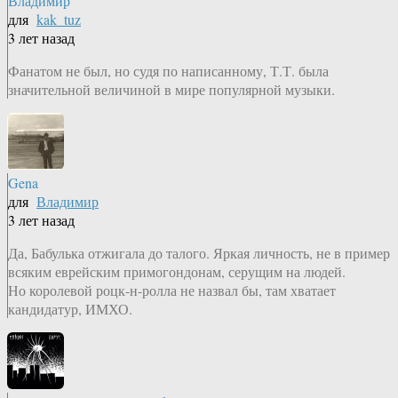
Владимир
для
kak_tuz
3 лет назад
Фанатом не был, но судя по написанному, Т.Т. была
значительной величиной в мире популярной музыки.
Gena
для
Владимир
3 лет назад
Да, Бабулька отжигала до талого. Яркая личность, не в пример
всяким еврейским примогондонам, серущим на людей.
Но королевой роцк-н-ролла не назвал бы, там хватает
кандидатур, ИМХО.