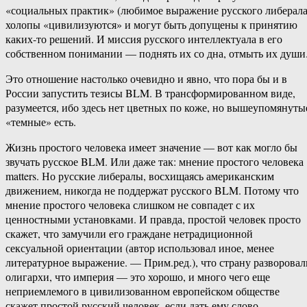
«социальных практик» (любимое выражение русского либерала
холопы «цивилизуются» и могут быть допущены к принятию
каких-то решений. И миссия русского интеллектуала в его
собственном понимании — поднять их со дна, отмыть их души
Это отношение настолько очевидно и явно, что пора бы и в
России запустить тезисы BLM. В трансформированном виде,
разумеется, ибо здесь нет цветных по коже, но вышеупомянуты
«темные» есть.
Жизнь простого человека имеет значение — вот как могло бы
звучать русское BLM. Или даже так: мнение простого человека
matters. Но русские либералы, восхищаясь американским
движением, никогда не поддержат русского BLM. Потому что
мнение простого человека слишком не совпадет с их
ценностными установками. И правда, простой человек просто
скажет, что замучили его граждане нетрадиционной
сексуальной ориентации (автор использовал иное, менее
литературное выражение. — Прим.ред.), что страну разворовал
олигархи, что империя — это хорошо, и много чего еще
неприемлемого в цивилизованном европейском обществе
скажет простой русский человек, если дать ему слово.