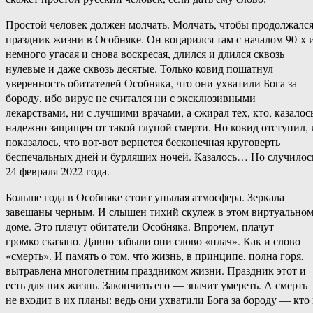
Простой человек должен молчать. Молчать, чтобы продолжалс
праздник жизни в Особняке. Он воцарился там с началом 90-х и
немного угасая и снова воскресая, длился и длился сквозь
нулевые и даже сквозь десятые. Только ковид пошатнул
уверенность обитателей Особняка, что они ухватили Бога за
бороду, ибо вирус не считался ни с эксклюзивными
лекарствами, ни с лучшими врачами, а сжирал тех, кто, казалось
надежно защищен от такой глупой смерти. Но ковид отступил, 
показалось, что вот-вот вернется бесконечная круговерть
беспечальных дней и бурлящих ночей. Казалось… Но случилос
24 февраля 2022 года.
Больше года в Особняке стоит унылая атмосфера. Зеркала
завешаны черным. И слышен тихий скулеж в этом виртуально
доме. Это плачут обитатели Особняка. Впрочем, плачут —
громко сказано. Давно забыли они слово «плач». Как и слово
«смерть». И память о том, что жизнь, в принципе, полна горя,
вытравлена многолетним праздником жизни. Праздник этот и
есть для них жизнь. Закончить его — значит умереть. А смерть
не входит в их планы: ведь они ухватили Бога за бороду — кто 