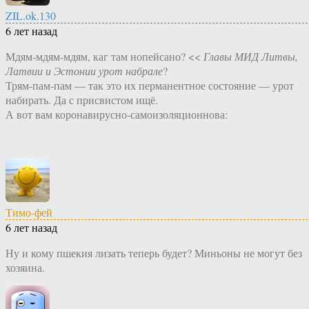
ZIL.ok.130
6 лет назад
Мдям-мдям-мдям, каг там нопейсано? <<
Главы МИД Литвы,
Латвии и Эстонии урот набрале
?
Трям-пам-пам — так это их перманентное состояние — урот
набирать. Да с присвистом ищё.
А вот вам коронавирусно-самоизоляционнова:
Тимо-фей
6 лет назад
Ну и кому пшекия лизать теперь будет? Миньоны не могут без
хозяина.