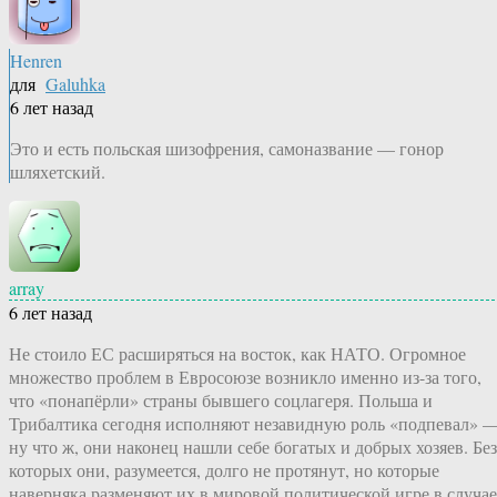
Henren
для
Galuhka
6 лет назад
Это и есть польская шизофрения, самоназвание — гонор
шляхетский.
array
6 лет назад
Не стоило ЕС расширяться на восток, как НАТО. Огромное
множество проблем в Евросоюзе возникло именно из-за того,
что «понапёрли» страны бывшего соцлагеря. Польша и
Трибалтика сегодня исполняют незавидную роль «подпевал» 
ну что ж, они наконец нашли себе богатых и добрых хозяев. Без
которых они, разумеется, долго не протянут, но которые
наверняка разменяют их в мировой политической игре в случае