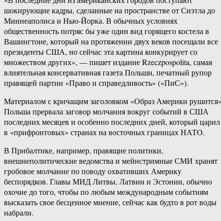
шокирующие кадры, сделанные на пространстве от Сиэтла до
Миннеаполиса и Нью-Йорка. В обычных условиях
общественность потряс бы уже один вид горящего костела в
Вашингтоне, который на протяжении двух веков посещали все
президенты США, но сейчас эта картина конкурирует со
множеством других», — пишет издание Rzeczpospolita, самая
влиятельная консервативная газета Польши, печатный рупор
правящей партии «Право и справедливость» («ПиС»).
Материалом с кричащим заголовком «Образ Америки рушится
Польша прервала заговор молчания вокруг событий в США
последних месяцев и особенно последних дней, который царил
в «прифронтовых» странах на восточных границах НАТО.
В Прибалтике, например, правящие политики,
внешнеполитические ведомства и мейнстримные СМИ хранят
гробовое молчание по поводу охвативших Америку
беспорядков. Главы МИД Литвы, Латвии и Эстонии, обычно
охочие до того, чтобы по любым международным событиям
высказать свое бесценное мнение, сейчас как будто в рот воды
набрали.