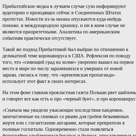
Прибалтийские медиа в лучшем случае сухо информируют
аудиторию о проходящих сейчас в Соединенных Штатах
протестах. Новости из-за океана опускаются куда-нибудь
пониже, в международную хронику, и ни в коем случае не
являются приоритетными. Аналитика по американским
событиям практически отсутствует.
Такой же подход Прибалтикой был выбран по отношению к
деликатной теме коронавируса в США. Рефлексия по поводу
того, что «сияющий град на холме» уверенно вышел на первое
место в мире по числу заразившихся и умерших от новой
заразы, свелась к тому, что «кремлевская пропаганда»
использует этот факт в своих интересах.
На этом фоне главная провластная газета Польши рвет шаблон
и говорит все как есть и про «черный бунт», и про коронавирус
«Сначала мы увидели ужасающие последствия пандемии,
запечатленные на снимках со рвами для гробов безымянных
жертв или с гигантскими ангарами, которые превратили в
полевые госпитали. Одновременно стали появляться
фотографии улыбающихся богатых и бедных, прославленных и