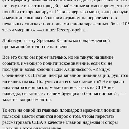
никому не известных людей, снабженные комментарием, что те
погибли от коронавируса. Главная держава мира, лидер в науке
и медицине вышла с большим отрывом на первое место в
печальных списках: почти два миллиона зараженных, более 10
тысяч умерших», — пишет Rzeczpospolita.
Любимую газету Ярослава Качиньского «кремлевской
пропагандой» точно не назовешь.
Все это было бы примечательно, но не тянуло на звание
события, имеющего политическое значение, если бы не
последний абзац колонки Ежи Хащиньского. «Имидж
Соединенных Штатов, центра западной цивилизации, рушится
на наших глазах. Получится ли его восстановить? Не пора ли
нам задаться вопросом, можно ли возлагать на США все
надежды, связанные с нашим будущим и безопасностью?», —
задается вопросом автор.
То есть на одной из главных площадок выражения позиции
польской власти ставится вопрос о том, чтобы перестать
рассматривать США в качестве главной надежды и опоры
Польши в этом опасном мире.