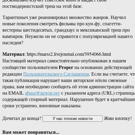
постмодернистский треш на этой базе.
Тарантиныч уже реанимировал множество жанров. Научил
новые поколения смотреть фильмы про кун-фу, спагетти-
вестерны шестидесятых, грандхаус и мексиканский треш про
вампиров. Неужели он не справится с популяризацией нашего
наследия?
Материал
: https://marss2.livejournal.com/3954066.html
Настоящий материал самостоятельно опубликован в нашем
Proper
сообществе пользователем
на основании действующей
редакции
Пользовательского Соглашения
. Если вы считаете, чт
такая публикация нарушает ваши авторские и/или смежные
права, вам необходимо сообщить об этом администрации сайта
на EMAIL
abuse@newru.org
с указанием адреса (URL) страницы
содержащей спорный материал. Нарушение будет в кратчайши
сроки устранено, виновные наказаны.
Дочитал до конца?
Жми кнопку!
Вам может понравиться...