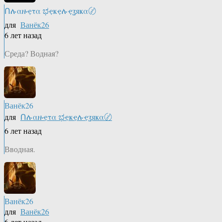
Ոሉαዙҿτα ಭҿҝҿሉҿʓяҝα〄
для
Ванёк26
6 лет назад
Среда? Водная?
Ванёк26
для
Ոሉαዙҿτα ಭҿҝҿሉҿʓяҝα〄
6 лет назад
Вводная.
Ванёк26
для
Ванёк26
6 лет назад