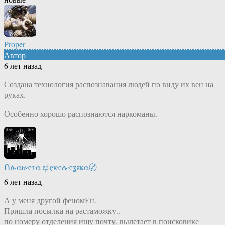
Proper
Автор
6 лет назад
Создана технология распознавания людей по виду их вен на
руках.
Особенно хорошо распознаются наркоманы.
Ոሉαዙҿτα ಭҿҝҿሉҿʓяҝα〄
6 лет назад
А у меня другой феномЕн.
Пришла посылка на растаможку..
по номеру отделения ищу почту, вылетает в поисковике