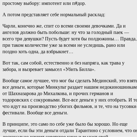
простому выбору: импотент или п#дор.
А потом представляет себе нормальный расклад:
Чарли, конечно же, спит со всеми своими девочками. Да и
ангелов должно быть побольше: ну что за голодный паек —
всего три девушки? Пусть будет хотя бы полдюжины… Правда,
при таком количестве уже за всеми не уследишь, рано или
поздно хоть одна, да взбрыкнет…
Вот так, сам собой, естественно и без напряга, как трава у
забора, и вызревает замысел «Убить Билла».
Вообще самое лучшее, что мог бы сделать Мединский, это взят
все деньги, которые Минкульт раздает нашим недокиношникам
от Шахназарова до Михалкова, и прочих германов и
тодоровских с сокуровыми. Все-все деньги у них отобрать. И те
что идут на производство убогих фильмов, и те, что на тусовки
фестивали. Вообще все деньги.
В принципе, это само по себе уже было бы хорошо. Но еще
лучше, если бы эти деньги отдали Тарантино с условием, что о
досконально изучит советское кино и выдаст свой