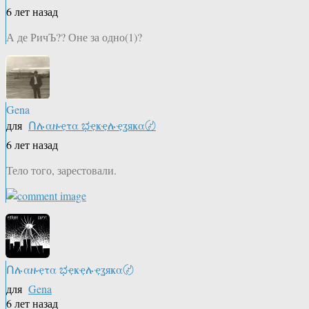
6 лет назад
А де РичЪ?? Оне за одно(1)?
Gena
для
Ոሉαዙҿτα ಭҿҝҿሉҿʓяҝα〄
6 лет назад
Тело того, зарестовали.
Ոሉαዙҿτα ಭҿҝҿሉҿʓяҝα〄
для
Gena
6 лет назад