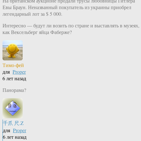
На британском аукционе продали трусы любовницы Гитлера
Евы Браун. Неназванный покупатель из украины приобрел
легендарный лот за $ 5 000.
Интересно — будут ли возить по стране и выставлять в музеях,
как Вексельберг яйца Фаберже?
Тимо-фей
для
Proper
6 лет назад
Панорама?
千爪 尺.Z
для
Proper
6 лет назад