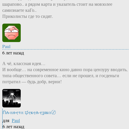
шарапово.. а рядом карта и указатель стоит на мовзолее
самизнаете каГо..
Приколисты где то сидят.
Paul
6 лет назад
А чё, классная идея…
И вообще… на современное кино давно пора цензуру вводить,
типа общественного совета… если не прошел, и госденьги
потратил — будь добр, верни!
Ոሉαዙҿτα ಭҿҝҿሉҿʓяҝα〄
для
Paul
6 лет назад