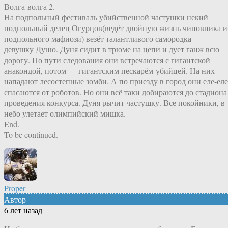
Волга-волга 2.
На подпольный фестиваль убийственной частушки некий
подпольный делец Огурцов(ведёт двойную жизнь чиновника и
подпольного мафиози) везёт талантливого самородка —
девушку Дуню. Дуня сидит в трюме на цепи и дует ганж всю
дорогу. По пути следования они встречаются с гигантской
анакондой, потом — гигантским пескарём-убийцей. На них
нападают лесостепные зомби. А по приезду в город они еле-еле
спасаются от роботов. Но они всё таки добираются до стадиона
проведения конкурса. Дуня рычит частушку. Все покойники, в
небо улетает олимпийский мишка.
End.
To be continued.
Proper
Автор
6 лет назад