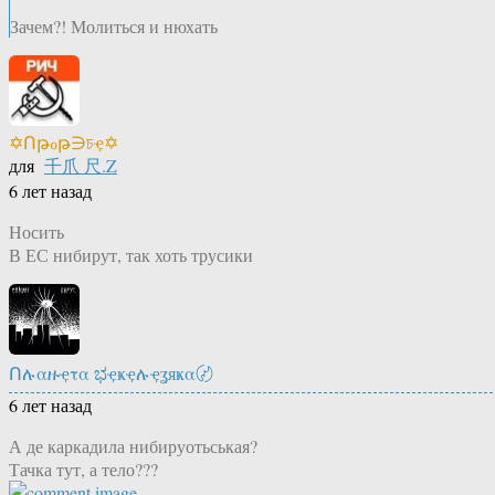
Зачем?! Молиться и нюхать
✡Ոթℴթ∋চҿ✡
для
千爪 尺.Z
6 лет назад
Носить
В ЕС нибирут, так хоть трусики
Ոሉαዙҿτα ಭҿҝҿሉҿʓяҝα〄
6 лет назад
А де каркадила нибируотьськая?
Тачка тут, а тело???