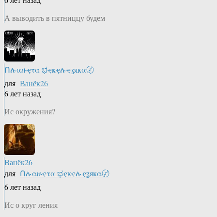
А выводить в пятниццу будем
Ոሉαዙҿτα ಭҿҝҿሉҿʓяҝα〄
для
Ванёк26
6 лет назад
Ис окружения?
Ванёк26
для
Ոሉαዙҿτα ಭҿҝҿሉҿʓяҝα〄
6 лет назад
Ис о круг ления