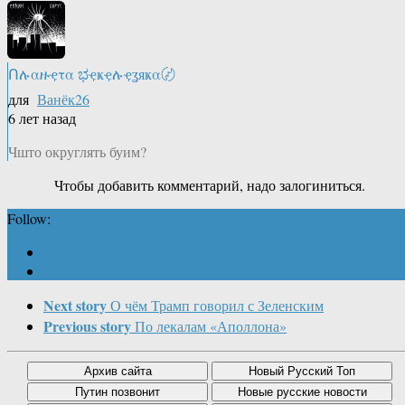
Ոሉαዙҿτα ಭҿҝҿሉҿʓяҝα〄
для
Ванёк26
6 лет назад
Чшто округлять буим?
Чтобы добавить комментарий, надо залогиниться.
Follow:
Next story
О чём Трамп говорил с Зеленским
Previous story
По лекалам «Аполлона»