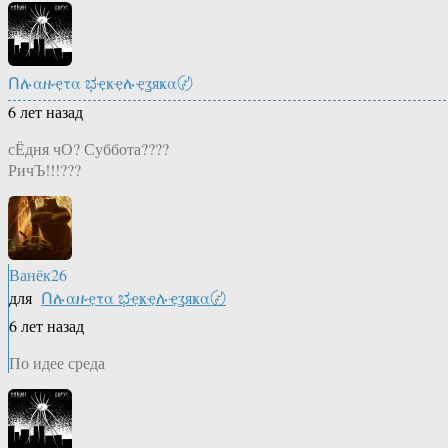
Ոሉαዙҿτα ಭҿҝҿሉҿʓяҝα〄
6 лет назад
сЁдня чО? Суббота????
РичЪ!!!???
Ванёк26
для
Ոሉαዙҿτα ಭҿҝҿሉҿʓяҝα〄
6 лет назад
По идее среда