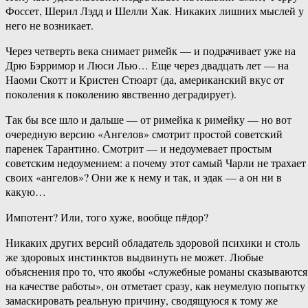
Фоссет, Шерил Лэдд и Шелли Хак. Никаких лишних мыслей у
него не возникает.
Через четверть века снимает римейк — и подрачивает уже на
Дрю Бэрримор и Люси Лью… Еще через двадцать лет — на
Наоми Скотт и Кристен Стюарт (да, американский вкус от
поколения к поколению явственно деградирует).
Так бы все шло и дальше — от римейка к римейку — но вот
очередную версию «Ангелов» смотрит простой советский
паренек Тарантино. Смотрит — и недоумевает простым
советским недоумением: а почему этот самый Чарли не трахает
своих «ангелов»? Они же к нему и так, и эдак — а он ни в
какую…
Импотент? Или, того хуже, вообще п#дор?
Никаких других версий обладатель здоровой психики и столь
же здоровых инстинктов выдвинуть не может. Любые
объяснения про то, что якобы «служебные романы сказываются
на качестве работы», он отметает сразу, как неумелую попытку
замаскировать реальную причину, сводящуюся к тому же