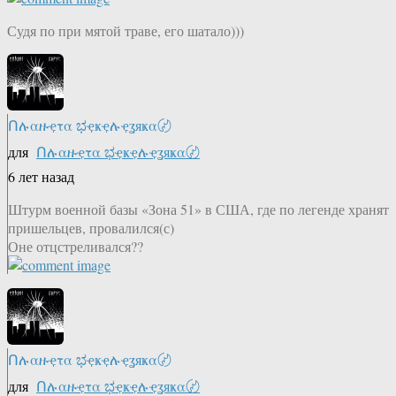
Судя по при мятой траве, его шатало)))
Ոሉαዙҿτα ಭҿҝҿሉҿʓяҝα〄
для
Ոሉαዙҿτα ಭҿҝҿሉҿʓяҝα〄
6 лет назад
Штурм военной базы «Зона 51» в США, где по легенде хранят
пришельцев, провалился(с)
Оне отцстреливался??
Ոሉαዙҿτα ಭҿҝҿሉҿʓяҝα〄
для
Ոሉαዙҿτα ಭҿҝҿሉҿʓяҝα〄