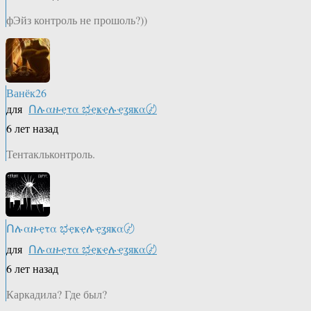
фЭйз контроль не прошоль?))
Ванёк26
для
Ոሉαዙҿτα ಭҿҝҿሉҿʓяҝα〄
6 лет назад
Тентакльконтроль.
Ոሉαዙҿτα ಭҿҝҿሉҿʓяҝα〄
для
Ոሉαዙҿτα ಭҿҝҿሉҿʓяҝα〄
6 лет назад
Каркадила? Где был?