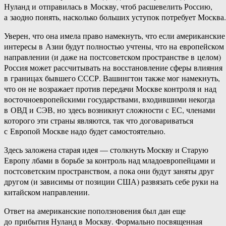
Нуланд и отправилась в Москву, чтоб расшевелить Россию,
а заодно понять, насколько больших уступок потребует Москва.
Уверен, что она имела право намекнуть, что если американские
интересы в Азии будут полностью учтены, что на европейском
направлении (и даже на постсоветском пространстве в целом)
Россия может рассчитывать на восстановление сферы влияния
в границах бывшего СССР. Вашингтон также мог намекнуть,
что он не возражает против передачи Москве контроля и над
восточноевропейскими государствами, входившими некогда
в ОВД и СЭВ, но здесь возникнут сложности с ЕС, членами
которого эти страны являются, так что договариваться
с Европой Москве надо будет самостоятельно.
Здесь заложена старая идея — столкнуть Москву и Старую
Европу лбами в борьбе за контроль над младоевропейцами и
постсоветским пространством, а пока они будут заняты друг
другом (и зависимы от позиции США) развязать себе руки на
китайском направлении.
Ответ на американские поползновения был дан еще
до прибытия Нуланд в Москву. Формально посвященная