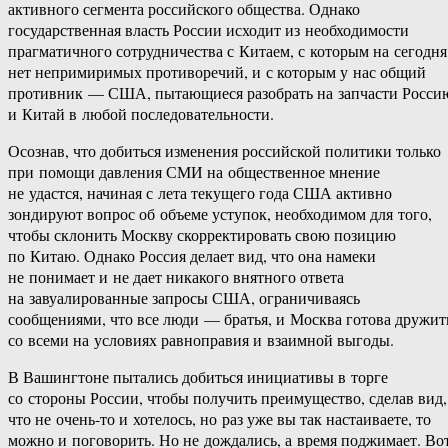
активного сегмента российского общества. Однако
государственная власть России исходит из необходимости
прагматичного сотрудничества с Китаем, с которым на сегодня
нет непримиримых противоречий, и с которым у нас общий
противник — США, пытающиеся разобрать на запчасти Росси
и Китай в любой последовательности.
Осознав, что добиться изменения российской политики только
при помощи давления СМИ на общественное мнение
не удастся, начиная с лета текущего года США активно
зондируют вопрос об объеме уступок, необходимом для того,
чтобы склонить Москву скорректировать свою позицию
по Китаю. Однако Россия делает вид, что она намеки
не понимает и не дает никакого внятного ответа
на завуалированные запросы США, ограничиваясь
сообщениями, что все люди — братья, и Москва готова дружит
со всеми на условиях равноправия и взаимной выгоды.
В Вашингтоне пытались добиться инициативы в торге
со стороны России, чтобы получить преимущество, сделав вид,
что не очень-то и хотелось, но раз уже вы так настаиваете, то
можно и поговорить. Но не дождались, а время поджимает. Во