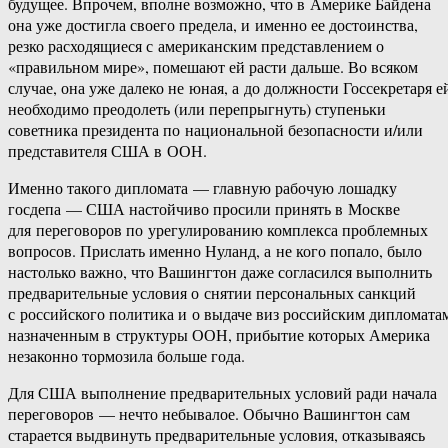
будущее. Впрочем, вполне возможно, что в Америке Байдена
она уже достигла своего предела, и именно ее достоинства,
резко расходящиеся с американским представлением о
«правильном мире», помешают ей расти дальше. Во всяком
случае, она уже далеко не юная, а до должности Госсекретаря е
необходимо преодолеть (или перепрыгнуть) ступеньки
советника президента по национальной безопасности и/или
представителя США в ООН.
Именно такого дипломата — главную рабочую лошадку
госдепа — США настойчиво просили принять в Москве
для переговоров по урегулированию комплекса проблемных
вопросов. Прислать именно Нуланд, а не кого попало, было
настолько важно, что Вашингтон даже согласился выполнить
предварительные условия о снятии персональных санкций
с российского политика и о выдаче виз российским дипломата
назначенным в структуры ООН, прибытие которых Америка
незаконно тормозила больше года.
Для США выполнение предварительных условий ради начала
переговоров — нечто небывалое. Обычно Вашингтон сам
старается выдвинуть предварительные условия, отказываясь