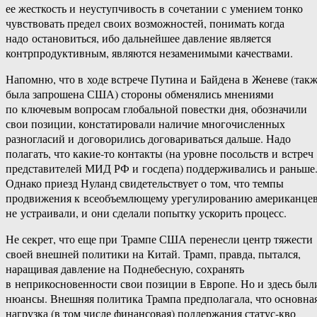
ее жесткость и неуступчивость в сочетании с умением тонко
чувствовать предел своих возможностей, понимать когда
надо остановиться, ибо дальнейшее давление является
контрпродуктивным, являются незаменимыми качествами.
Напомню, что в ходе встрече Путина и Байдена в Женеве (так
была запрошена США) стороны обменялись мнениями
по ключевым вопросам глобальной повестки дня, обозначили
свои позиции, констатировали наличие многочисленных
разногласий и договорились договариваться дальше. Надо
полагать, что какие-то контакты (на уровне посольств и встреч
представителей МИД РФ и госдепа) поддерживались и раньше
Однако приезд Нуланд свидетельствует о том, что темпы
продвижения к всеобъемлющему урегулированию американце
не устраивали, и они сделали попытку ускорить процесс.
Не секрет, что еще при Трампе США перенесли центр тяжести
своей внешней политики на Китай. Трамп, правда, пытался,
наращивая давление на Поднебесную, сохранять
в неприкосновенности свои позиции в Европе. Но и здесь был
нюансы. Внешняя политика Трампа предполагала, что основна
нагрузка (в том числе финансовая) поддержания статус-кво