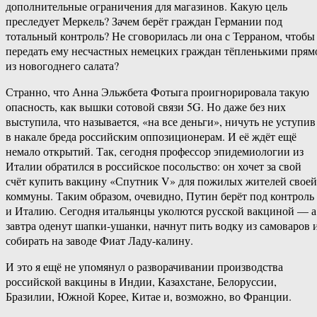
дополнительные ограничения для магазинов. Какую цель
преследует Меркель? Зачем берёт граждан Германии под
тотальный контроль? Не сговорилась ли она с Терраном, чтобы
передать ему несчастных немецких граждан тёпленькими прям
из новогоднего салата?
Странно, что Анна Эльжбета Фотыга проигнорировала такую
опасность, как вышки сотовой связи 5G. Но даже без них
выступила, что называется, «на все деньги», ничуть не уступив
в накале бреда российским оппозиционерам. И её ждёт ещё
немало открытий. Так, сегодня профессор эпидемиологии из
Италии обратился в российское посольство: он хочет за свой
счёт купить вакцину «Спутник V» для пожилых жителей своей
коммуны. Таким образом, очевидно, Путин берёт под контроль
и Италию. Сегодня итальянцы уколются русской вакциной — а
завтра оденут шапки-ушанки, начнут пить водку из самоваров 
собирать на заводе Фиат Ладу-калину.
И это я ещё не упомянул о разворачивании производства
российской вакцины в Индии, Казахстане, Белоруссии,
Бразилии, Южной Корее, Китае и, возможно, во Франции.