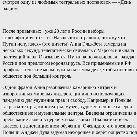
смотрел одну из любимых театральных постановок — «День
радио».
После привычных «уже 20 лет в России выборы
фальсифицируются» и «Навального отравили, потому что
Путин испугался» (это цитаты) Анна Эльжбета замерла на
несколько секунд, телепатически связалась с Марсом и выдала
настоящий перл. Оказывается, Путин консолидировал граждан
России под предлогом коронавируса. Все применяемые в РФ
профилактические меры нужны на самом деле, чтобы поставит
общество под больший контроль.
Одной фразой Анна разоблачила камарилью хитрых и
изворотливых мировых лидеров, цинично использующих
пандемию для удушения прав и свобод. Например, в Польше
закрыты театры, кинотеатры, музеи, художественные галереи,
общественные и музыкальные центры. Введены ограничения н
пребывание людей в церквях и магазинах. Школьники всех
классов на дистанционном обучении. Очевидно, что президент
Польши Анджей Дуда задумал нехорошее и берёт общество под