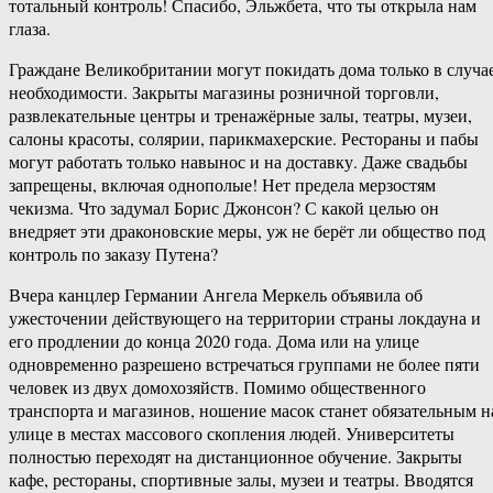
тотальный контроль! Спасибо, Эльжбета, что ты открыла нам
глаза.
Граждане Великобритании могут покидать дома только в случа
необходимости. Закрыты магазины розничной торговли,
развлекательные центры и тренажёрные залы, театры, музеи,
салоны красоты, солярии, парикмахерские. Рестораны и пабы
могут работать только навынос и на доставку. Даже свадьбы
запрещены, включая однополые! Нет предела мерзостям
чекизма. Что задумал Борис Джонсон? С какой целью он
внедряет эти драконовские меры, уж не берёт ли общество под
контроль по заказу Путена?
Вчера канцлер Германии Ангела Меркель объявила об
ужесточении действующего на территории страны локдауна и
его продлении до конца 2020 года. Дома или на улице
одновременно разрешено встречаться группами не более пяти
человек из двух домохозяйств. Помимо общественного
транспорта и магазинов, ношение масок станет обязательным н
улице в местах массового скопления людей. Университеты
полностью переходят на дистанционное обучение. Закрыты
кафе, рестораны, спортивные залы, музеи и театры. Вводятся