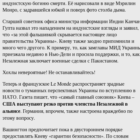
индуистскую богиню смерти. Её нарисовали в виде Мэрилин
Монро, с задравшейся юбкой и поверх фото столба дыма.
Старший советник офиса министра информации Индии Канча
Гупта назвал это нападением на индуистские взгляды и заявил,
что «за этой фальшивкой скрывается настоящее лицо
правительства Украины». Киеву также заодно припомнили и
много чего другого. К примеру, то, как замглавы МИД Украин
приезжала недавно в Нью-Дели и просила поддержки, и то, как
Незалежная заключает военные сделки с Пакистаном.
Хохлы невероятные! Не останавливайтесь!
Теперь и французское Le Monde распространяет зрадные
новости о туманных перспективах Украины по вступлению в
НАТО. Газета пишет, что «самый главный союзник» Киева –
США выступают резко против членства Незалежной в
альянсе
. Германия, впрочем, также настроена враждебно по
этому вопросу.
Вашингтон предпочитает пока в двустороннем порядке
предоставлять Киеву «гарантии безопасности». По словам