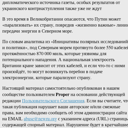
дипломатического источника газеты, особых результатов от
украинского контрнаступления также уже не ждут
В это время в Великобритании опасаются, что Путин может
«парализовать» их страну, повредив «жизненно важные» лини
передачи энергии в Северном море.
По словам аналитика из «Инициативы полярных исследований
и политики», под Северным морем протянуто более 550 кабеле
протяжённостью 870 000 миль, которые уязвимы для
потенциального нападения. А национальная электросеть
Британии кране зависит от этих кабелей, и если что-то с ними
произойдёт, то могут возникнуть перебои в подаче
электроэнергии, которые парализуют страну.
Настоящий материал самостоятельно опубликован в нашем
Proper
сообществе пользователем
на основании действующей
редакции
Пользовательского Соглашения
. Если вы считаете, чт
такая публикация нарушает ваши авторские и/или смежные
права, вам необходимо сообщить об этом администрации сайта
на EMAIL
abuse@newru.org
с указанием адреса (URL) страницы
содержащей спорный материал. Нарушение будет в кратчайши