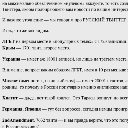
на максимально обезличенном «нулевом» аккаунте, то есть со
Твиттера, якобы подбирающего вам новости по вашим интереса
И важное уточнение — мы говорим про РУССКИЙ ТВИТТЕР. Это
Итак, что же мы видим:
ЛГБТ
на первом месте в «популярных темах» с 1723 записями.
Крым
— 1701 твит, второе место.
Украина
— имеет аж 18001 записей, но лишь на третьем месте
Внимание, вопрос: каким образом ЛГБТ, имея в 10 раз меньше 
Moscow
(именно так, на английском) — имеет 20001+ твитов, 
родины, то почему в России популярно именно английское нап
Хватит
— да-да, вот такой хэштег. Это Тарасы ропщут, но вс
Германия
Япония
,
— тут без вопросов, сегодня немцы проигр
2ndAmendment
, 7632 твита — и вы правда верите, что это п
в России массово?