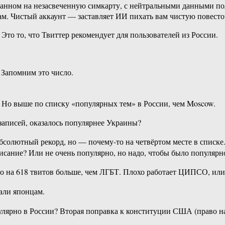
зданном на незасвеченную симкарту, с нейтральными данными п
м. Чистый аккаунт — заставляет ИИ пихать вам чистую повесто
 то, что Твиттер рекомендует для пользователей из России.
 Запомним это число.
. Но выше по списку «популярных тем» в России, чем Moscow.
записей, оказалось популярнее Украины?
абсолютный рекорд, но — почему-то на четвёртом месте в списк
исание? Или не очень популярно, но надо, чтобы было популярн
его на 618 твитов больше, чем ЛГБТ. Плохо работает ЦИПСО, или
али японцам.
опулярно в России? Вторая поправка к конституции США (право н