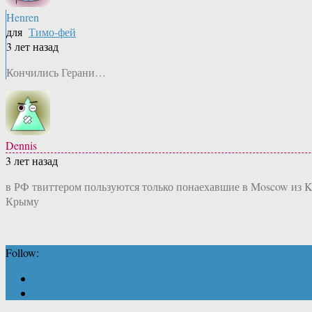
Henren
для
Тимо-фей
3 лет назад
Кончились Герани…
Dennis
3 лет назад
в РФ твиттером пользуются только понаехавшие в Moscow из 
Крыму
Follow: