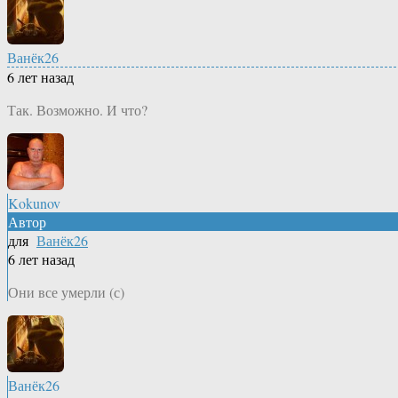
Ванёк26
6 лет назад
Так. Возможно. И что?
Kokunov
Автор
для
Ванёк26
6 лет назад
Они все умерли (с)
Ванёк26