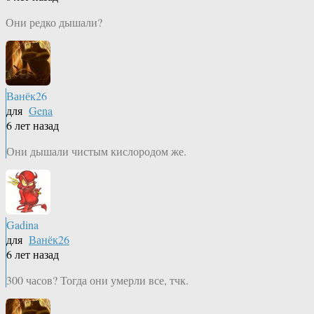
Они редко дышали?
Ванёк26
для
Gena
6 лет назад
Они дышали чистым кислородом же.
Gadina
для
Ванёк26
6 лет назад
300 часов? Тогда они умерли все, тчк.