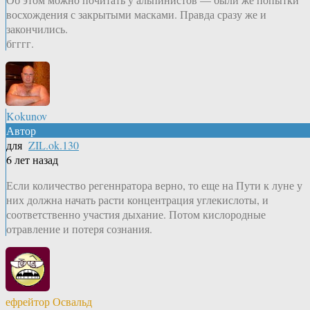
восхождения с закрытыми масками. Правда сразу же и
закончились.
бгггг.
Kokunov
Автор
для
ZIL.ok.130
6 лет назад
Если количество регеннратора верно, то еще на Пути к луне у
них должна начать расти концентрация углекислоты, и
соответственно участия дыхание. Потом кислородные
отравление и потеря сознания.
ефрейтор Освальд