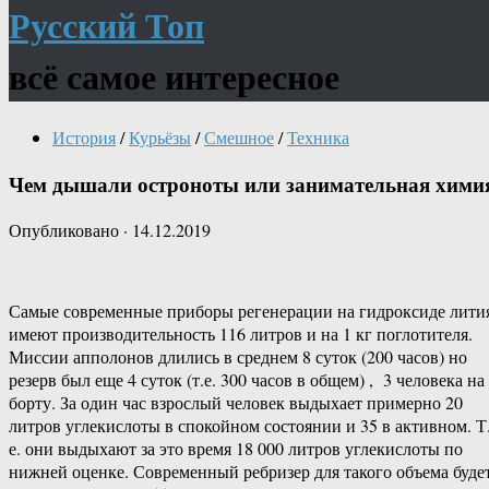
Русский Топ
всё самое интересное
История
/
Курьёзы
/
Смешное
/
Техника
Чем дышали остроноты или занимательная хими
Опубликовано
·
14.12.2019
Самые современные приборы регенерации на гидроксиде лити
имеют производительность 116 литров и на 1 кг поглотителя.
Миссии апполонов длились в среднем 8 суток (200 часов) но
резерв был еще 4 суток (т.е. 300 часов в общем) , 3 человека на
борту. За один час взрослый человек выдыхает примерно 20
литров углекислоты в спокойном состоянии и 35 в активном. Т
е. они выдыхают за это время 18 000 литров углекислоты по
нижней оценке. Современный ребризер для такого объема буде