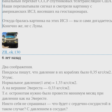
банальный перехват СССР спутниковых телетрансляций США
Наши перехватывали сигнал и смотрели картинку с
американских ИСЗ, висевших на геостационарах.
Откуда бралась картинка на этих ИСЗ — вы и сами догадаетесь
Конечно же, не с Луны.
ZIL.ok.130
6 лет назад
Два соображения.
Пиндосы пишут, что давление в их кораблях было 0,35 кгс/см2.
Угумс.
Нормальное давление(1 атм) = 1,33 кгс/см2.
А на вершине Эвереста — 0,33 кгс/см2.
Т.е. остронотам нужно было провести минимум месяц при
давлении как на Эвересте.
Никто себя не спрашивал — что будет с сердечно-сосудистой в
таком случае? С давлением в сосудах?