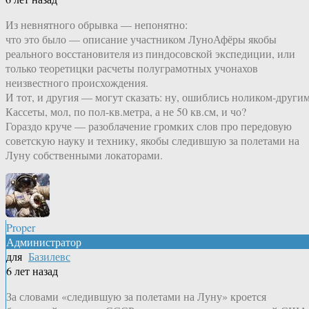
Из невнятного обрывка — непонятно:
что это было — описание участником ЛуноАфёры якобы
реального восстановителя из пиндосовской экспедиции, или
только теоретицки расчеты полуграмотных учонахов
неизвестного происхождения.
И тот, и другия — могут сказать: ну, ошиблись ноликом-другим
Кассеты, мол, по пол-кв.метра, а не 50 кв.см, и чо?
Гораздо круче — разоблачение громких слов про передовую
советскую науку и технику, якобы следившую за полетами на
Луну собственными локаторами.
Proper
Администратор
для
Базилевс
6 лет назад
За словами «следившую за полетами на Луну» кроется