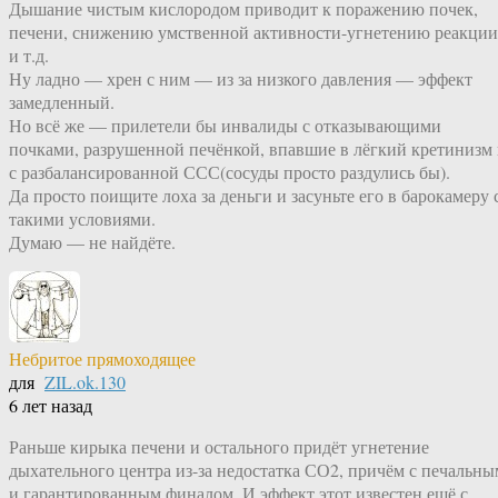
Дышание чистым кислородом приводит к поражению почек,
печени, снижению умственной активности-угнетению реакции
и т.д.
Ну ладно — хрен с ним — из за низкого давления — эффект
замедленный.
Но всё же — прилетели бы инвалиды с отказывающими
почками, разрушенной печёнкой, впавшие в лёгкий кретинизм
с разбалансированной ССС(сосуды просто раздулись бы).
Да просто поищите лоха за деньги и засуньте его в барокамеру 
такими условиями.
Думаю — не найдёте.
Небритое прямоходящее
для
ZIL.ok.130
6 лет назад
Раньше кирыка печени и остального придёт угнетение
дыхательного центра из-за недостатка СО2, причём с печальны
и гарантированным финалом. И эффект этот известен ещё с