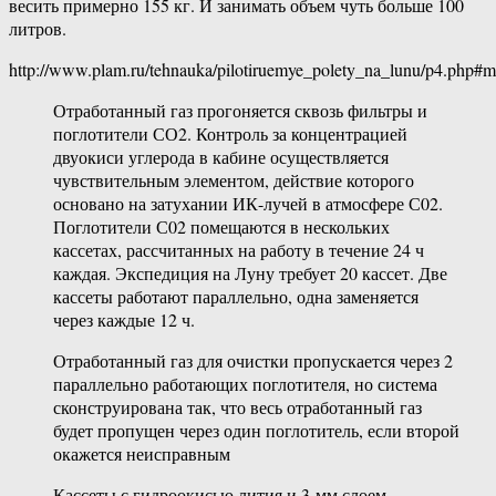
весить примерно 155 кг. И занимать объем чуть больше 100
литров.
http://www.plam.ru/tehnauka/pilotiruemye_polety_na_lunu/p4.php#
Отработанный газ прогоняется сквозь фильтры и
поглотители СО2. Контроль за концентрацией
двуокиси углерода в кабине осуществляется
чувствительным элементом, действие которого
основано на затухании ИК-лучей в атмосфере С02.
Поглотители С02 помещаются в нескольких
кассетах, рассчитанных на работу в течение 24 ч
каждая. Экспедиция на Луну требует 20 кассет. Две
кассеты работают параллельно, одна заменяется
через каждые 12 ч.
Отработанный газ для очистки пропускается через 2
параллельно работающих поглотителя, но система
сконструирована так, что весь отработанный газ
будет пропущен через один поглотитель, если второй
окажется неисправным
Кассеты с гидроокисью лития и 3-мм слоем