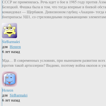
СССР не применялась. Речь идет о бое в 1985 году против А
Белецкий. Фишка была в том, что тогда впервые в боевой обс
командовал — Щербаков. Дивизионом гаубиц «Акация» тогда
боеприпасы 3Ш1, со стреловидными поражающими элементами,
SirBarmalei
для
Henren
6 лет назад
Мда… В современных условиях, при нынешнем развитии всех ви
против такой артиллерии? Видимо, поэтому война окопов и ух
Henren
для
SirBarmalei
6 лет назад