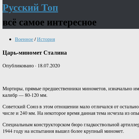
Русский Топ
всё самое интересное
Военное
/
История
Царь-миномет Сталина
Опубликовано
·
18.07.2020
Мортиры, прямые предшественники минометов, изначально име
калибр — 80-120 мм.
Советский Союз в этом отношении мало отличался от остально
числе и 240 мм. На некоторое время данная тема исчезла из оп
Специальным конструкторском бюро гладкоствольной артиллери
1944 году на испытания вышел более крупный миномет.