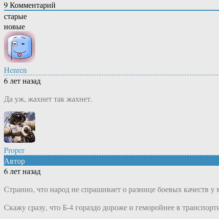
9
Комментарий
старые
новые
Henren
6 лет назад
Да уж, жахнет так жахнет.
Proper
Автор
6 лет назад
Странно, что народ не спрашивает о разнице боевых качеств у 
Скажу сразу, что Б-4 гораздо дороже и геморойнее в транспорт