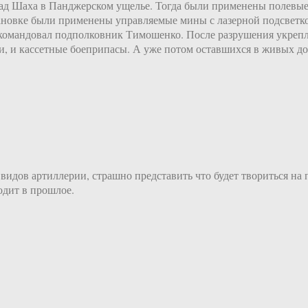
хмад Шаха в Панджерском ущелье. Тогда были применены полевы
тановке были применены управляемые мины с лазерной подсветк
 командовал подполковник Тимошенко. После разрушения укреп
 и кассетные боеприпасы. А уже потом оставшихся в живых до
дов артиллерии, страшно представить что будет твориться на п
одит в прошлое.