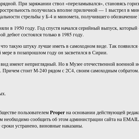
арядной. При заряжании ствол «переламывался», становясь гориз
орострельность получилась вполне приличной — 1 выстрел в мин
дальности стрельбы у Б-4 и миномета, получившего обозначение 
ли в 1950 году. Год спустя начался серийный выпуск, который о
й дебют состоялся только в 1985 году.
, что такую штуку лучше иметь в самоходном виде. Так появилс
 мере в позапрошлом году он засветился в Сирии.
 и вид имеют неприглядный. Но в Музее отечественной военной
и. Причем стоит М-240 рядом с 2С4, своим самоходным собратом.
ых.
Proper
бществе пользователем
на основании действующей реда
ам необходимо сообщить об этом администрации сайта на EMAI
 сроки устранено, виновные наказаны.