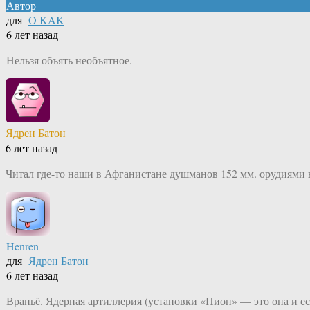
Автор
для
O KAK
6 лет назад
Нельзя объять необъятное.
Ядрен Батон
6 лет назад
Читал где-то наши в Афганистане душманов 152 мм. орудиями в
Henren
для
Ядрен Батон
6 лет назад
Враньё. Ядерная артиллерия (установки «Пион» — это она и е