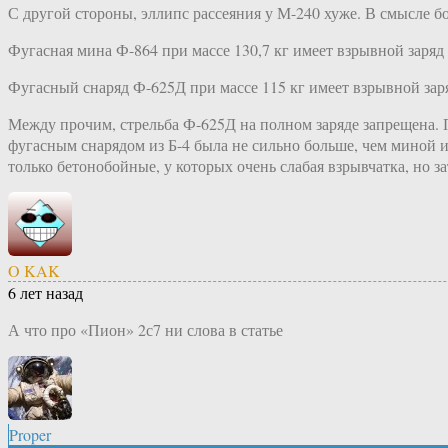
С другой стороны, эллипс рассеяния у М-240 хуже. В смысле б
Фугасная мина Ф-864 при массе 130,7 кг имеет взрывной заряд 
Фугасный снаряд Ф-625Д при массе 115 кг имеет взрывной заря
Между прочим, стрельба Ф-625Д на полном заряде запрещена. По
фугасным снарядом из Б-4 была не сильно больше, чем миной и
только бетонобойные, у которых очень слабая взрывчатка, но з
O KAK
6 лет назад
А что про «Пион» 2с7 ни слова в статье
Proper