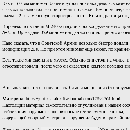
Как и 160-мм миномет, более крупная новинка делалась казноз
его можно было только при помощи тележки. Тем не менее, ск
имела в 2 раза меньшую скорострельность. Кстати, разница по 
Впрочем, испытания М-240 затянулись, на вооружение его приня
№75 в Юрге сдали 329 минометов данного типа. При этом боево
Надо сказать, что в Советской Армии довольно быстро поняли
модификация 2Б8. Но при этом миномет еще воюет, по крайней
Есть такие минометы и в музеях. Обычно они стоят на улице,
отреставрировали, после чего он оказался в крытом помещени
Вот такая вот штука получилась. Самый мощный из буксируем
Материал
: https://yuripasholok.livejournal.com/12894761.html
Настоящий материал самостоятельно опубликован в нашем соо
публикация нарушает ваши авторские и/или смежные права, в
содержащей спорный материал. Нарушение будет в кратчайшие
Дочитал до конца?
Жми кнопку!