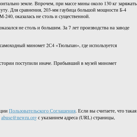
онтально земле. Впрочем, при массе мины около 130 кг заряжать
уту. Для сравнения, 203-мм гаубица большой мощности Б-4
М-240, оказалась не столь и существенной.
казался не столь и большим. За 7 лет производства на заводе
я самоходный миномет 2С4 «Тюльпан», где используется
 истории поступили иначе. Прибывший в музей миномет
кции
Пользовательского Соглашения
. Если вы считаете, что такая
L
abuse@newru.org
с указанием адреса (URL) страницы,