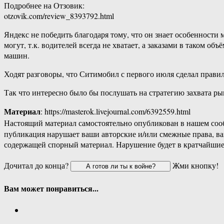
Подробнее на Отзовик:
otzovik.com/review_8393792.html
Яндекс не победить благодаря тому, что он знает особенности 
могут, т.к. водителей всегда не хватает, а заказами в таком о
машин.
Ходят разговоры, что Ситимобил с первого июля сделал правил
Так что интересно было бы послушать на стратегию захвата ры
Материал
: https://masterok.livejournal.com/6392559.html
Настоящий материал самостоятельно опубликован в нашем соо
публикация нарушает ваши авторские и/или смежные права, в
содержащей спорный материал. Нарушение будет в кратчайшие
Дочитал до конца?
Жми кнопку!
Вам может понравиться...