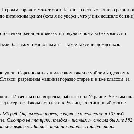
. Первым городом может стать Казань, а осенью в число регионо
 китайским ценам (хотя я не уверен, что у них дешевле бензин)
тоятельно выбирать заказы и получать бонусы без комиссий.
етьми, багажом и животными — такое такси не дождешься.
не ушли. Соревноваться в массовом такси с майлом/яндексом у
в Я.такси, разрешены машины гораздо старее и ниже классом, за
ллина. Известна она, впрочем, работой вна Украине. Уже там она
быдлосервис. Таким остался и в России, вот типичный отзыв:
185 руб. Ок, вызвала такси, с карты списались эти 185 руб.
казе. Смотрю квитанцию, поездка «чистыми» стоила бы мне 582
манное время ожидания + подача машины. Просто атас.