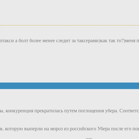
такси а болт более менее следит за таксерами)как так то?)меня 
ы, конкуренция прекратилась путем поглощения убера. Соответ
, которую выперли на мороз из российского Убера после его по