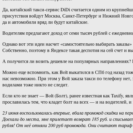
Да, китайский такси-сервис DiDi считается одним из крупнейши
присутствия войдут Москва, Санкт-Петербург и Нижний Новгоро
да и автомобили вряд ли будут китайские.
Водителям предлагают доход от семи тысяч рублей с ежедневн
Однако вот эти идеи насчет «самостоятельно выбирать заказы
Собственно, поэтому в Яндексе такая деспотия на сей счет и в
А получится ли возить дешевле на популярных направлениях? 
Можно еще вспомнить, как Bolt выкатился в СПб год назад тож
нас невозможно. При этом у Bolt заказа такси по телефону нет,
водилами тоже никто не следит.
Если кто не знает — Bolt (Болт), ранее известная как Taxify, 
прославилась тем, что кладет болт на всех — и на водителей, 
23 июня воспользовалась впервые, вбила промокод скидки на пе
Доехали до места, мне прилетает возврат 185 руб. и списыва
рубля! От неё отняли 200 руб промокода. Они считают тариф