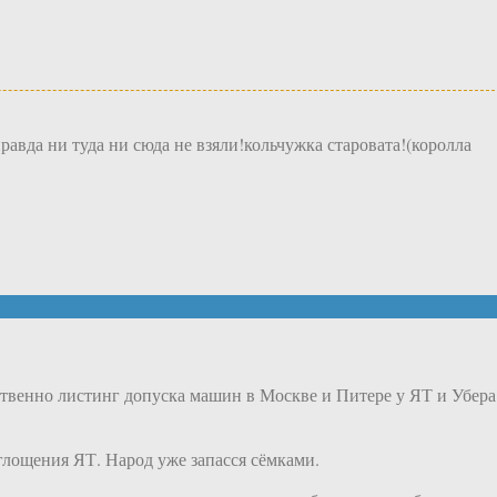
правда ни туда ни сюда не взяли!кольчужка старовата!(королла
ственно листинг допуска машин в Москве и Питере у ЯТ и Убера
глощения ЯТ. Народ уже запасся сёмками.