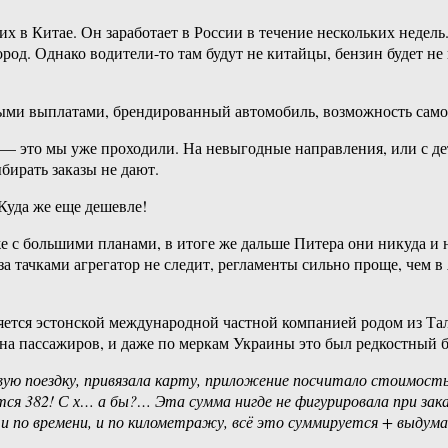
х в Китае. Он заработает в России в течение нескольких недель
д. Однако водители-то там будут не китайцы, бензин будет не по
ыми выплатами, брендированный автомобиль, возможность самос
» — это мы уже проходили. На невыгодные направления, или с д
ыбирать заказы не дают.
Куда же еще дешевле!
е с большими планами, в итоге же дальше Питера они никуда и 
 за тачками агрегатор не следит, регламенты сильно проще, чем 
является эстонской международной частной компанией родом из Та
и на пассажиров, и даже по меркам Украины это был редкостный 
рвую поездку, привязала карту, приложение посчитало стоимость 
ется 382! С х… а бы?… Эта сумма нигде не фигурировала при за
 и по времени, и по километражу, всё это суммируется + выду