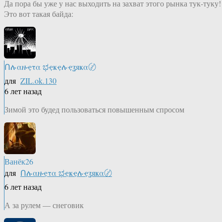
Да пора бы уже у нас выходить на захват этого рынка тук-туку!
Это вот такая байда:
Ոሉαዙҿτα ಭҿҝҿሉҿʓяҝα〄
для
ZIL.ok.130
6 лет назад
Зимой это будед пользоваться повышенным спросом
Ванёк26
для
Ոሉαዙҿτα ಭҿҝҿሉҿʓяҝα〄
6 лет назад
А за рулем — снеговик