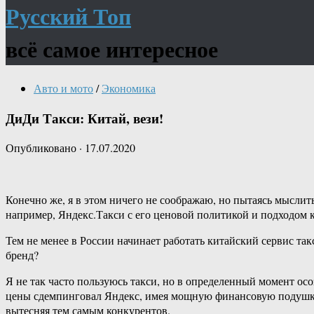
Русский Топ
всё самое интересное
Авто и мото
/
Экономика
ДиДи Такси: Китай, вези!
Опубликовано
·
17.07.2020
Конечно же, я в этом ничего не соображаю, но пытаясь мыслит
например, Яндекс.Такси с его ценовой политикой и подходом к
Тем не менее в России начинает работать китайский сервис та
бренд?
Я не так часто пользуюсь такси, но в определенный момент осоз
цены сдемпинговал Яндекс, имея мощную финансовую подушку из
вытесняя тем самым конкурентов.