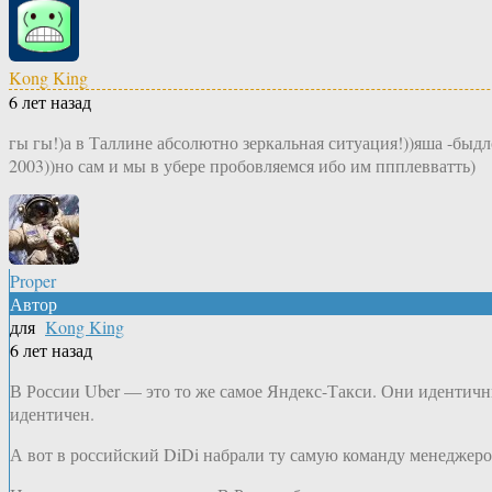
Kong King
6 лет назад
гы гы!)а в Таллине абсолютно зеркальная ситуация!))яша -быдло
2003))но сам и мы в убере пробовляемся ибо им ппплевватть)
Proper
Автор
для
Kong King
6 лет назад
В России Uber — это то же самое Яндекс-Такси. Они идентичн
идентичен.
А вот в российский DiDi набрали ту самую команду менеджеров