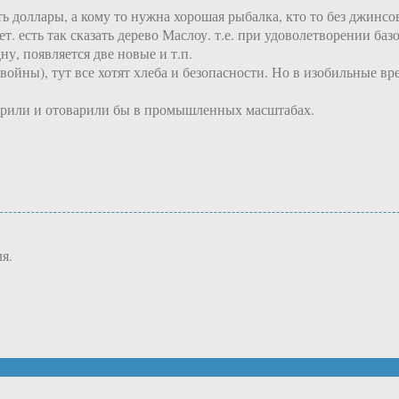
ь доллары, а кому то нужна хорошая рыбалка, кто то без джинсов
ет. есть так сказать дерево Маслоу. т.е. при удоволетворении б
у, появляется две новые и т.п.
ойны), тут все хотят хлеба и безопасности. Но в изобильные вре
мерили и отоварили бы в промышленных масштабах.
ля.