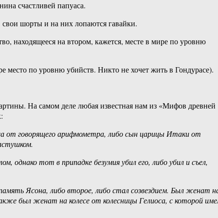
янина счастливей папуаса.
 свои шорты и на них лопаются гавайки.
во, находящееся на втором, кажется, месте в мире по уровню
е место по уровню убийств. Никто не хочет жить в Гондурасе).
картины. На самом деле любая известная нам из «Мифов древней
:
евса от говорящего арифмометра, либо сын царицы Итаки от
пастушком.
м, однако тот в припадке безумия убил его, либо убил и съел,
в память Ясона, либо второе, либо стал созвездием. Был женат н
 Также был женат на колесе от колесницы Гелиоса, с которой име