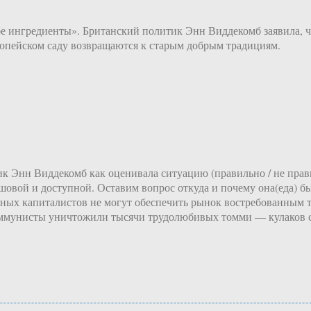
бе ингредиенты». Британский политик Энн Виддекомб заявила, ч
вропейском саду возвращаются к старым добрым традициям.
ик Энн Виддекомб как оценивала ситуацию (правильно / не прав
дешовой и доступной. Оставим вопрос откуда и почему она(еда) б
ых капиталистов не могут обеспечить рынок востребованным то
коммунисты уничтожили тысячи трудолюбивых томми — кулаков 