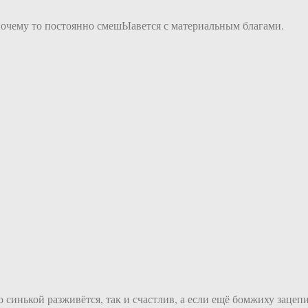
почему то постоянно смешЫавется с материальным благами.
ко синькой разживётся, так и счастлив, а если ещё бомжиху зац