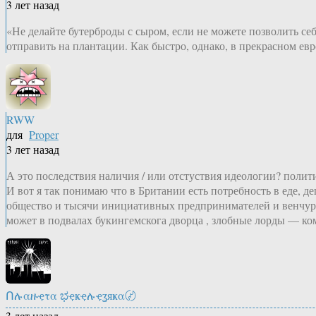
3 лет назад
«Не делайте бутерброды с сыром, если не можете позволить се
отправить на плантации. Как быстро, однако, в прекрасном е
RWW
для
Proper
3 лет назад
А это последствия наличия / или отстуствия идеологии? полит
И вот я так понимаю что в Британии есть потребность в еде, 
общество и тысячи инициативных предпринимателей и венчурн
может в подвалах букингемскога дворца , злобные лорды — 
Ոሉαዙҿτα ಭҿҝҿሉҿʓяҝα〄
3 лет назад