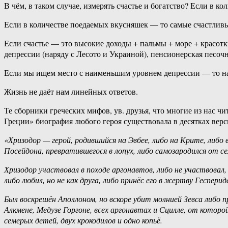
В чём, в таком случае, измерять счастье и богатство? Если в к
Если в количестве поедаемых вкусняшек — то самые счастливые
Если счастье — это высокие доходы + пальмы + море + красотк
депрессии (наряду с Лесото и Украиной), пенсионерская песочн
Если мы ищем место с наименьшим уровнем депрессии — то нас т
Жизнь не даёт нам линейных ответов.
Те сборники греческих мифов, ув. друзья, что многие из нас 
Греции» биография любого героя существовала в десятках верс
«Хризодор — герой, родившийся на Эвбее, либо на Крите, либо
Посейдона, превратившегося в лопух, либо самозародился от с
Хризодор участвовал в походе аргонавтов, либо не участвовал, 
либо любил, но не как друга, либо принёс его в жертву Гесперид
Был воскрешён Аполлоном, но вскоре убит молнией Зевса либо пр
Алкмене, Медузе Горгоне, всех аргонавтах и Сцилле, от которой
семерых детей, двух крокодилов и одно копьё.