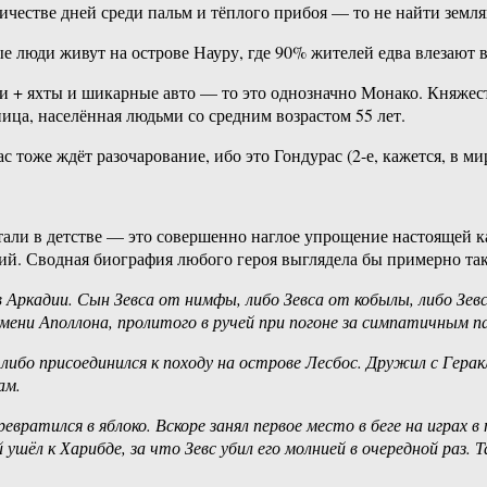
оличестве дней среди пальм и тёплого прибоя — то не найти земл
 люди живут на острове Науру, где 90% жителей едва влезают в
и + яхты и шикарные авто — то это однозначно Монако. Княжест
ица, населённая людьми со средним возрастом 55 лет.
оже ждёт разочарование, ибо это Гондурас (2-е, кажется, в мир
читали в детстве — это совершенно наглое упрощение настоящей 
ий. Сводная биография любого героя выглядела бы примерно так
 в Аркадии. Сын Зевса от нимфы, либо Зевса от кобылы, либо З
емени Аполлона, пролитого в ручей при погоне за симпатичным 
либо присоединился к походу на острове Лесбос. Дружил с Геракло
ам.
евратился в яблоко. Вскоре занял первое место в беге на играх 
 ушёл к Харибде, за что Зевс убил его молнией в очередной раз.