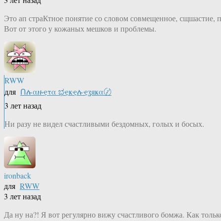
Это ап страКтное понятие со словом совмещенное, сщшастие, 
Вот от этого у кожаных мешков и проблемы.
RWW
для
Ոሉαዙҿτα ಭҿҝҿሉҿʓяҝα〄
3 лет назад
Ни разу не видел счастливыми бездомных, голых и босых.
ironback
для
RWW
3 лет назад
Да ну на?! Я вот регулярно вижу счастливого бомжа. Как толь