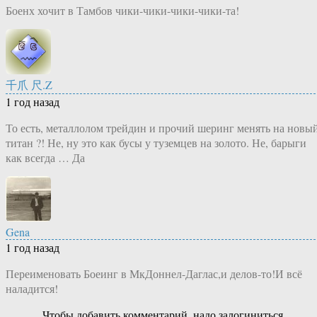
Боенх хочит в Тамбов чики-чики-чики-чики-та!
千爪 尺.Z
1 год назад
То есть, металлолом трейдин и прочий шеринг менять на новы
титан ?! Не, ну это как бусы у туземцев на золото. Не, барыги
как всегда … Да
Gena
1 год назад
Переименовать Боеинг в МкДоннел-Даглас,и делов-то!И всё
наладится!
Чтобы добавить комментарий, надо залогиниться.