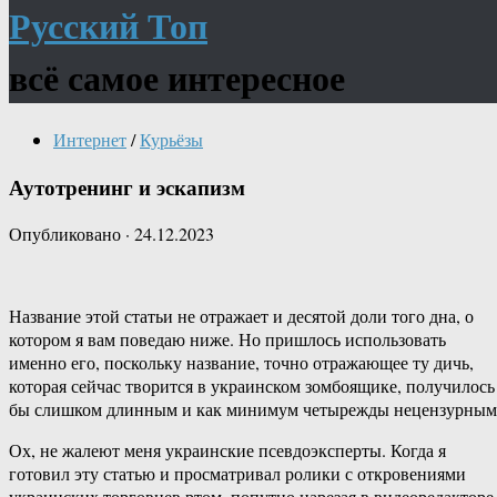
Русский Топ
всё самое интересное
Интернет
/
Курьёзы
Аутотренинг и эскапизм
Опубликовано
·
24.12.2023
Название этой статьи не отражает и десятой доли того дна, о
котором я вам поведаю ниже. Но пришлось использовать
именно его, поскольку название, точно отражающее ту дичь,
которая сейчас творится в украинском зомбоящике, получилось
бы слишком длинным и как минимум четырежды нецензурным
Ох, не жалеют меня украинские псевдоэксперты. Когда я
готовил эту статью и просматривал ролики с откровениями
украинских торговцев ртом, попутно нарезая в видеоредакторе