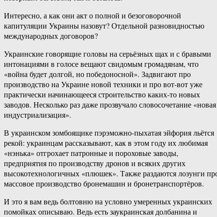
Интересно, а как они акт о полной и безоговорочной
капитуляции Украины назовут? Отдельной разновидностью
международных договоров?
Украинские говорящие головы на серьёзных щах и с бравыми
интонациями в голосе вещают свидомым громадянам, что
«война будет долгой, но победоносной». Задвигают про
производство на Украине новой техники и про вот-вот уже
практически начинающееся строительство каких-то новых
заводов. Несколько раз даже прозвучало словосочетание «новая
индустриализация».
В украинском зомбоящике пэрэможно-пыхатая эйфория льётся
рекой: украинцам рассказывают, как в этом году их любимая
«нэнька» отгрохает патронные и пороховые заводы,
предприятия по производству дронов и всяких других
высокотехнологичных «плюшек». Также раздаются лозунги пр
массовое производство бронемашин и бронетранспортёров.
И это я вам ведь болтовню на условно умеренных украинских
помойках описываю. Ведь есть заукраинская долбанина и