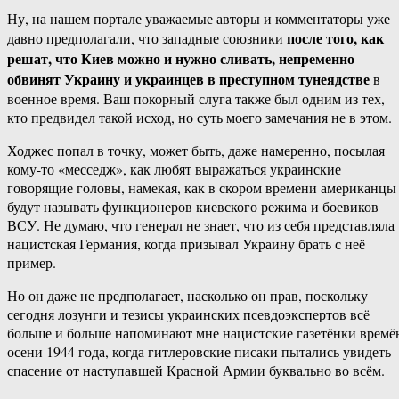
Ну, на нашем портале уважаемые авторы и комментаторы уже
после того, как
давно предполагали, что западные союзники
решат, что Киев можно и нужно сливать, непременно
обвинят Украину и украинцев в преступном тунеядстве
в
военное время. Ваш покорный слуга также был одним из тех,
кто предвидел такой исход, но суть моего замечания не в этом.
Ходжес попал в точку, может быть, даже намеренно, посылая
кому-то «месседж», как любят выражаться украинские
говорящие головы, намекая, как в скором времени американцы
будут называть функционеров киевского режима и боевиков
ВСУ. Не думаю, что генерал не знает, что из себя представляла
нацистская Германия, когда призывал Украину брать с неё
пример.
Но он даже не предполагает, насколько он прав, поскольку
сегодня лозунги и тезисы украинских псевдоэкспертов всё
больше и больше напоминают мне нацистские газетёнки времё
осени 1944 года, когда гитлеровские писаки пытались увидеть
спасение от наступавшей Красной Армии буквально во всём.