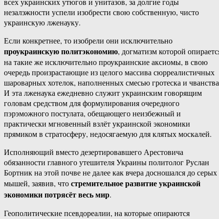
всех украинских утюгов и унитазов, за долгие годы
незалэжности успели изобрести свою собственную, чисто
украинскую лженауку.
Если конкретнее, то изобрели они исключительно
проукраинскую политэкономию
, догматизм которой опираетс
на такие же исключительно проукраинские аксиомы, в свою
очередь произрастающие из целого массива сюрреалистичных
шароварных хотелок, наполненных смесью гротеска и чванства
И эта лженаука ежедневно служит украинским говорящим
головам средством для формулирования очередного
пэрэможного постулата, обещающего неизбежный и
практически мгновенный взлёт украинской экономики
прямиком в стратосферу, недосягаемую для клятых москалей.
Исполняющий вместо дезертировавшего Арестовича
обязанности главного утешителя Украины политолог Руслан
Бортник на этой почве не далее как вчера досношался до серых
стремительное развитие украинской
мышей, заявив, что
экономики потрясёт весь мир
.
Геополитические псевдореалии, на которые опираются