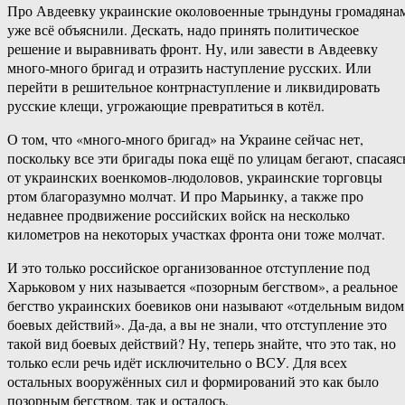
Про Авдеевку украинские околовоенные трындуны громадяна
уже всё объяснили. Дескать, надо принять политическое
решение и выравнивать фронт. Ну, или завести в Авдеевку
много-много бригад и отразить наступление русских. Или
перейти в решительное контрнаступление и ликвидировать
русские клещи, угрожающие превратиться в котёл.
О том, что «много-много бригад» на Украине сейчас нет,
поскольку все эти бригады пока ещё по улицам бегают, спасаяс
от украинских военкомов-людоловов, украинские торговцы
ртом благоразумно молчат. И про Марьинку, а также про
недавнее продвижение российских войск на несколько
километров на некоторых участках фронта они тоже молчат.
И это только российское организованное отступление под
Харьковом у них называется «позорным бегством», а реальное
бегство украинских боевиков они называют «отдельным видом
боевых действий». Да-да, а вы не знали, что отступление это
такой вид боевых действий? Ну, теперь знайте, что это так, но
только если речь идёт исключительно о ВСУ. Для всех
остальных вооружённых сил и формирований это как было
позорным бегством, так и осталось.