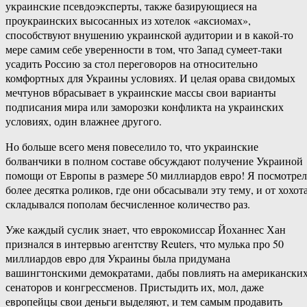
украинские псевдоэксперты, также базирующиеся на
проукраинских высосанных из хотелок «аксиомах»,
способствуют внушению украинской аудитории и в какой-то
мере самим себе уверенности в том, что Запад сумеет-таки
усадить Россию за стол переговоров на относительно
комфортных для Украины условиях. И целая орава свидомых
мечтунов вбрасывает в украинские массы свои варианты
подписания мира или заморозки конфликта на украинских
условиях, один влажнее другого.
Но больше всего меня повеселило то, что украинские
болванчики в полном составе обсуждают получение Украиной
помощи от Европы в размере 50 миллиардов евро! Я посмотрел
более десятка роликов, где они обсасывали эту тему, и от хохот
складывался пополам бесчисленное количество раз.
Уже каждый суслик знает, что еврокомиссар Йоханнес Хан
признался в интервью агентству Reuters, что мулька про 50
миллиардов евро для Украины была придумана
вашингтонскими демократами, дабы повлиять на американски
сенаторов и конгрессменов. Пристыдить их, мол, даже
европейцы свои деньги выделяют, и тем самым продавить