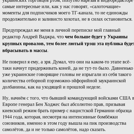
самые интересные или, как у нас говорят, «салоточащие»
моменты для подписчиков моего ТГ-канала, то не единожды
продолжительно и заливисто хохотал, не в силах остановиться.
Предупреждал же меня в личной переписке мой главный
чем больше будет у Украины
редактор Андрей Ваджра, что
крупных провалов, тем более лютый трэш эта публика буде
вбрасывать в массы
.
Не поверил я ему, а зря. Думал, что они на каком-то этапе всё-
таки начнут придерживать коней, да не тут-то было. Давненько
уже украинские говорящие головы не изрыгали из себя такого
количества отборной пэрэможно-эйфорийной заукраинской
долбанины, как на уходящей и прошлой неделе.
Ну, начнём с того, что бывший командующий войсками США 
Европе генерал Бен Ходжес был абсолютно прав, призывая
киевский режим брать пример с нацистской Германии образца
1944 года, которая, несмотря на интенсивные бомбёжки
союзников, именно в этом году вышла на пик производства
самолётов, да и не только самолётов, надо сказать.