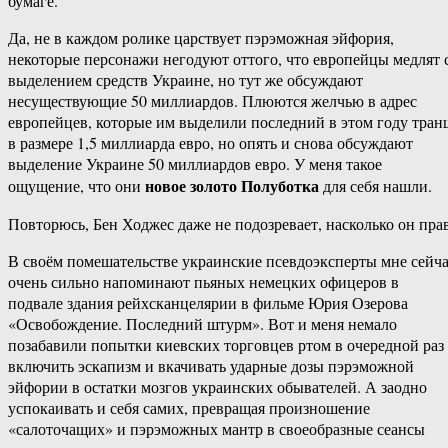
бумаге.
Да, не в каждом ролике царствует пэрэможная эйфория,
некоторые персонажи негодуют оттого, что европейцы медлят 
выделением средств Украине, но тут же обсуждают
несуществующие 50 миллиардов. Плюются желчью в адрес
европейцев, которые им выделили последний в этом году тран
в размере 1,5 миллиарда евро, но опять и снова обсуждают
выделение Украине 50 миллиардов евро. У меня такое
новое золото Полуботка
ощущение, что они
для себя нашли.
Повторюсь, Бен Ходжес даже не подозревает, насколько он прав
В своём помешательстве украинские псевдоэксперты мне сейч
очень сильно напоминают пьяных немецких офицеров в
подвале здания рейхсканцелярии в фильме Юрия Озерова
«Освобождение. Последний штурм». Вот и меня немало
позабавили попытки киевских торговцев ртом в очередной раз
включить эскапизм и вкачивать ударные дозы пэрэможной
эйфории в остатки мозгов украинских обывателей. А заодно
успокаивать и себя самих, превращая произношение
«салоточащих» и пэрэможных мантр в своеобразные сеансы