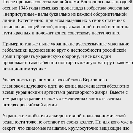
После прорыва советскими войсками Восточного вала поздней
осенью 1943 года немецкая пропаганда изобретала очередные
«неприступные» валы буквально из каждой оборонительной
линии. Естественно, при этом наделяя их в своих статейках
останавливающей силой, которая каменной стеной встанет на
пути красных и положит конец советскому наступлению.
Примерно так же ныне украинские русскоязычные маленькие
геббельсики вдохновенно врут о неспособности российской
армии прорвать украинскую оборону, и все как один
продолжают самозабвенно повторять лживую мантру о каком-т
позиционном тупике.
Уверенность и решимость российского Верховного
главнокомандующего идти до конца высмеивается абсолютно
всеми украинскими артистами разговорного жанра. Вместе с
тем распространяется ложь о ежедневных многотысячных
потерях российской армии.
Украинские любители альтернативной политэкономической
реальности тоже не отстают от своих коллег. Ни для кого уже н
секрет, что свидомые глашатаи, круглосуточно вещающие изо