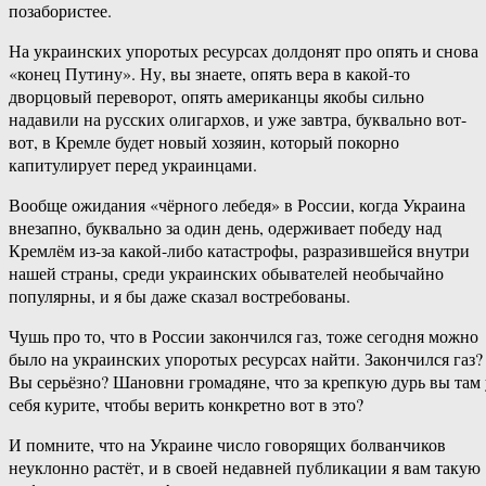
позабористее.
На украинских упоротых ресурсах долдонят про опять и снова
«конец Путину». Ну, вы знаете, опять вера в какой-то
дворцовый переворот, опять американцы якобы сильно
надавили на русских олигархов, и уже завтра, буквально вот-
вот, в Кремле будет новый хозяин, который покорно
капитулирует перед украинцами.
Вообще ожидания «чёрного лебедя» в России, когда Украина
внезапно, буквально за один день, одерживает победу над
Кремлём из-за какой-либо катастрофы, разразившейся внутри
нашей страны, среди украинских обывателей необычайно
популярны, и я бы даже сказал востребованы.
Чушь про то, что в России закончился газ, тоже сегодня можно
было на украинских упоротых ресурсах найти. Закончился газ?
Вы серьёзно? Шановни громадяне, что за крепкую дурь вы там 
себя курите, чтобы верить конкретно вот в это?
И помните, что на Украине число говорящих болванчиков
неуклонно растёт, и в своей недавней публикации я вам такую