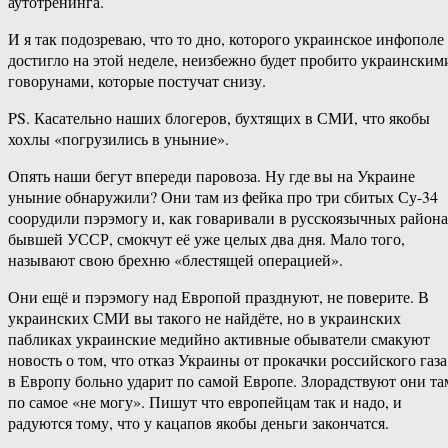
аутотренинга.
И я так подозреваю, что то дно, которого украинское инфополе
достигло на этой неделе, неизбежно будет пробито украинским
говорунами, которые постучат снизу.
PS. Касательно наших блогеров, бухтящих в СМИ, что якобы
хохлы «погрузились в уныние».
Опять наши бегут впереди паровоза. Ну где вы на Украине
уныние обнаружили? Они там из фейка про три сбитых Су-34
соорудили пэрэмогу и, как говаривали в русскоязычных район
бывшей УССР, смокчут её уже целых два дня. Мало того,
называют свою брехню «блестящей операцией».
Они ещё и пэрэмогу над Европой празднуют, не поверите. В
украинских СМИ вы такого не найдёте, но в украинских
пабликах украинские медийно активные обыватели смакуют
новость о том, что отказ Украины от прокачки российского газа
в Европу больно ударит по самой Европе. Злорадствуют они та
по самое «не могу». Пишут что европейцам так и надо, и
радуются тому, что у кацапов якобы деньги закончатся.