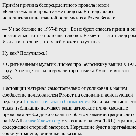
Причём причина беспрецедентного провала новой
«Белоснежки» в прокате уже найдена. Ей поделилась
исполнительница главной роли мулатка Рэчел Зеглер:
— У нас больше не 1937-й год*. Ее не будет спасать принц и он
не станет мечтать о настоящей любви. Её мечта – стать лидером
И она точно знает, что у неё может получиться.
Ну как? Получилось?
* Оригинальный мультик Диснея про Белоснежку вышел в 193
году. А не то, что вы подумали (про гомика Ежова и вот это
всё).
Настоящий материал самостоятельно опубликован в нашем
Proper
сообществе пользователем
на основании действующей
редакции
Пользовательского Соглашения
. Если вы считаете, чт
такая публикация нарушает ваши авторские и/или смежные
права, вам необходимо сообщить об этом администрации сайта
на EMAIL
abuse@newru.org
с указанием адреса (URL) страницы
содержащей спорный материал. Нарушение будет в кратчайши
сроки устранено, виновные наказаны.