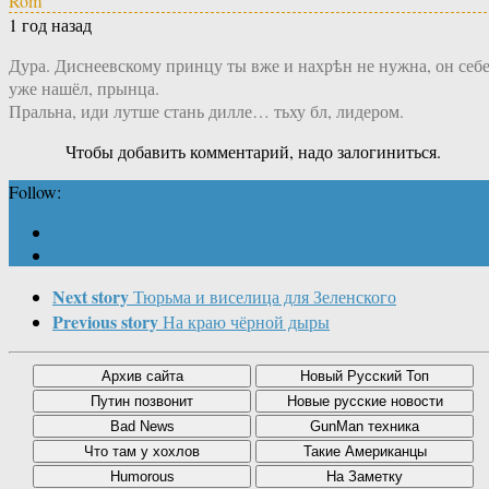
Rom
1 год назад
Дура. Диснеевскому принцу ты вже и нахрѣн не нужна, он себ
уже нашёл, прынца.
Пральна, иди лутше стань дилле… тьху бл, лидером.
Чтобы добавить комментарий, надо залогиниться.
Follow:
Next story
Тюрьма и виселица для Зеленского
Previous story
На краю чёрной дыры