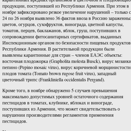
продукции, поступившей из Республики Армения. При этом в
ноябре зафиксировано резкое увеличение нарушений – только с
24 по 26 ноября выявлено 36 фактов ввоза в Россию зараженны
цветов, огурцов, сухофруктов, винограда, цветной капусты,
томатов, перцев, баклажанов, яблок, груш, поступивших в
сопровождении фитосанитарных сертификатов, выданных
Инспекционным органом по безопасности пищевых продуктов
Республики Армения. В растительной продукции были
выявлены карантинные для стран – членов ЕАЭС объекты:
восточная плодожорка (Grapholita molesta Busck), вирус мозаик
пепино (Pepino mosaic virus), вирус коричневой морщинистости
плодов томата (Tomato brown rugose fruit virus), западный
цветочный трипс (Frankliniella occidentalis Pergand).
Кроме того, в ноябре обнаружено 5 случаев превышения
максимально допустимых уровней остаточного содержания
пестицидов в томатах, клубнике, яблоках и винограде,
поступивших из Армении, что может свидетельствовать о
нарушении производителями регламентов применения
пестицидов.