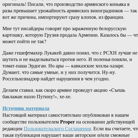
оригиналь! Писали, что производство армянского коньяка в
разы превышает урожайность армянских виноградников — так
вот же причина, импортируют сразу клопов, из франции.
Мне тут инсайдеры говорят про зараженную белорусскую
картошку, которую Грузия продала Армении. Казалось бы — ч
может пойти не так?
Даже гешефтмахер Лукакей давно понял, что с РСХН лучше не
шутить и не выделываться против него. И поленья поняли, и
томат-паша Эрдоган. Но ары — кавказские хохлы-хазаре.
Думают, что самые умные, и у них получится. Ну-ну.
Россельхознадзор найдет нарушения в чем угодно.
Делаем ставки, как скоро армяне проведут акцию «Съешь
баклажан назло Путину!», хе-хе.
Источник материала
Настоящий материал самостоятельно опубликован в нашем
Proper
сообществе пользователем
на основании действующей
редакции
Пользовательского Соглашения
. Если вы считаете, чт
такая публикация нарушает ваши авторские и/или смежные