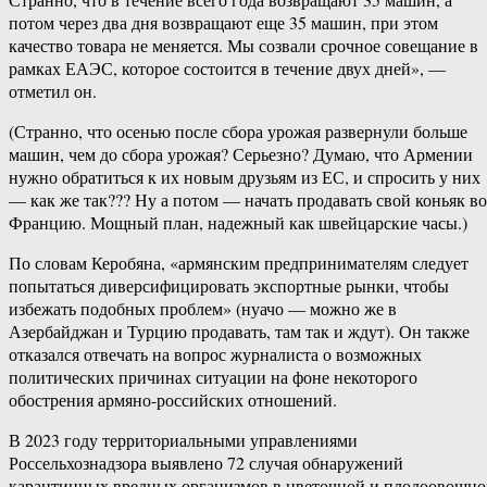
потом через два дня возвращают еще 35 машин, при этом
качество товара не меняется. Мы созвали срочное совещание в
рамках ЕАЭС, которое состоится в течение двух дней», —
отметил он.
(Странно, что осенью после сбора урожая развернули больше
машин, чем до сбора урожая? Серьезно? Думаю, что Армении
нужно обратиться к их новым друзьям из ЕС, и спросить у них
— как же так??? Ну а потом — начать продавать свой коньяк во
Францию. Мощный план, надежный как швейцарские часы.)
По словам Керобяна, «армянским предпринимателям следует
попытаться диверсифицировать экспортные рынки, чтобы
избежать подобных проблем» (нуачо — можно же в
Азербайджан и Турцию продавать, там так и ждут). Он также
отказался отвечать на вопрос журналиста о возможных
политических причинах ситуации на фоне некоторого
обострения армяно-российских отношений.
В 2023 году территориальными управлениями
Россельхознадзора выявлено 72 случая обнаружений
карантинных вредных организмов в цветочной и плодоовощн