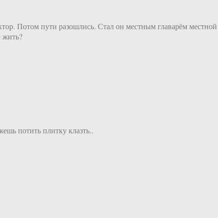
ктор. Потом пути разошлись. Стал он местным главарём местной
е жить?
ешь потить плитку клазть..