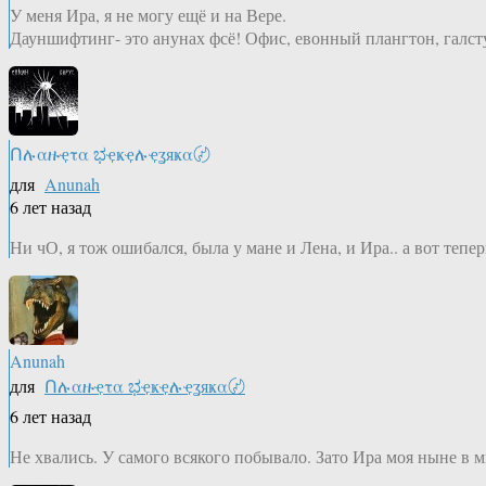
У меня Ира, я не могу ещё и на Вере.
Дауншифтинг- это анунах фсё! Офис, евонный плангтон, галсту
Ոሉαዙҿτα ಭҿҝҿሉҿʓяҝα〄
для
Anunah
6 лет назад
Ни чО, я тож ошибался, была у мане и Лена, и Ира.. а вот теперь
Anunah
для
Ոሉαዙҿτα ಭҿҝҿሉҿʓяҝα〄
6 лет назад
Не хвались. У самого всякого побывало. Зато Ира моя ныне в м