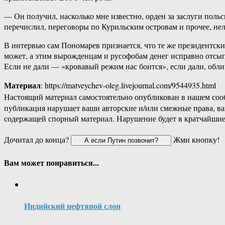
— Он получил, насколько мне известно, орден за заслуги польск
перечислил, переговоры по Курильским островам и прочее, нел
В интервью сам Пономарев признается, что те же президентски
может, а этим вырожденцам и русофобам денег исправно отсыпа
Если не дали — «кровавый режим нас боится», если дали, обл
Материал
: https://matveychev-oleg.livejournal.com/9544935.html
Настоящий материал самостоятельно опубликован в нашем соо
публикация нарушает ваши авторские и/или смежные права, в
содержащей спорный материал. Нарушение будет в кратчайшие
Дочитал до конца?
Жми кнопку!
Вам может понравиться...
Индийский нефтяной слон