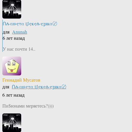
Ոሉαዙҿτα ಭҿҝҿሉҿʓяҝα〄
для
Anunah
6 лет назад
У нас почти 14..
Геннадий Мусатов
для
Ոሉαዙҿτα ಭҿҝҿሉҿʓяҝα〄
6 лет назад
Пи$юнами меряетесь?))))