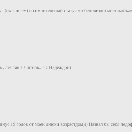
г (их я не ем) и сомнительный статус «тебеповезлотынетакойкак
 , лет так 17 штоль.. я с Надеждой)
инус 15 годов от моей днюхи возрастдом))) Назвал бы себя педоф