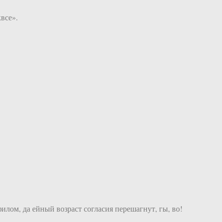
все».
илом, да ейный возраст согласия перешагнут, гы, во!