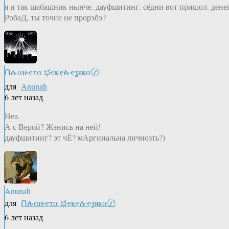
я и так шабашник нынче. дауфшитинг. сёдни вот пришол. д
РобаД, ты точне не прорэбэ?
Ոሉαዙҿτα ಭҿҝҿሉҿʓяҝα〄
для
Anunah
6 лет назад
Неа.
А с Верой? Жэнись на ней!
дауфшитинг? эт чЁ? мАргинальна личнозть?)
Anunah
для
Ոሉαዙҿτα ಭҿҝҿሉҿʓяҝα〄
6 лет назад