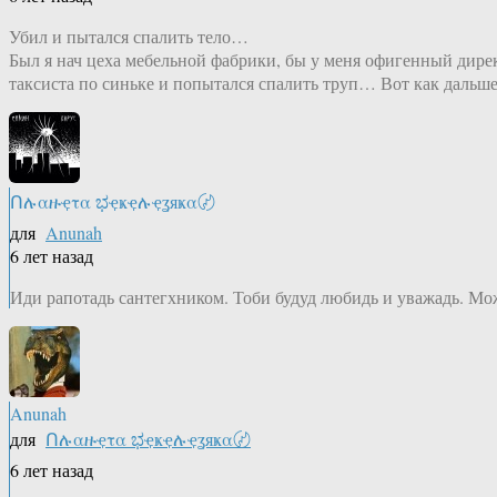
Убил и пытался спалить тело…
Был я нач цеха мебельной фабрики, бы у меня офигенный дире
таксиста по синьке и попытался спалить труп… Вот как дальш
Ոሉαዙҿτα ಭҿҝҿሉҿʓяҝα〄
для
Anunah
6 лет назад
Иди рапотадь сантегхником. Тоби будуд любидь и уважадь. Мож
Anunah
для
Ոሉαዙҿτα ಭҿҝҿሉҿʓяҝα〄
6 лет назад