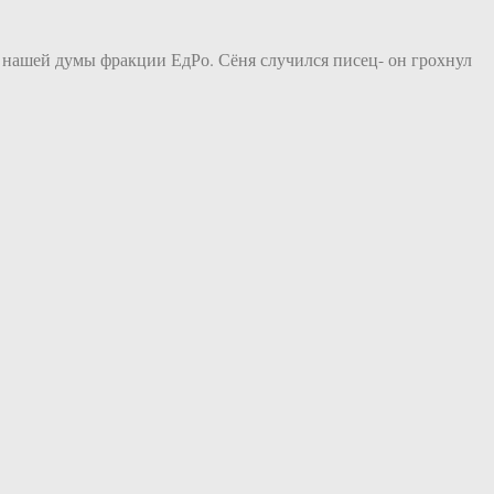
 нашей думы фракции ЕдРо. Сёня случился писец- он грохнул