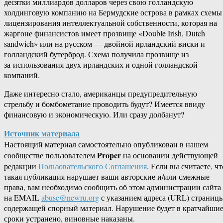
десятки миллиардов долларов через свою голландскую
холдинговую компанию на Бермудские острова в рамках схемы
лицензирования интеллектуальной собственности, которая на
жаргоне финансистов имеет прозвище «Double Irish, Dutch
sandwich» или на русском — двойной ирландский виски и
голландский бутерброд. Схема получила прозвище из
за использования двух ирландских и одной голландской
компаний.
Даже интересно стало, американцы предупредительную
стрельбу и бомбометание проводить будут? Имеется ввиду
финансовую и экономическую. Или сразу долбанут?
Источник материала
Настоящий материал самостоятельно опубликован в нашем
Proper
сообществе пользователем
на основании действующей
редакции
Пользовательского Соглашения
. Если вы считаете, чт
такая публикация нарушает ваши авторские и/или смежные
права, вам необходимо сообщить об этом администрации сайта
на EMAIL
abuse@newru.org
с указанием адреса (URL) страницы
содержащей спорный материал. Нарушение будет в кратчайши
сроки устранено, виновные наказаны.