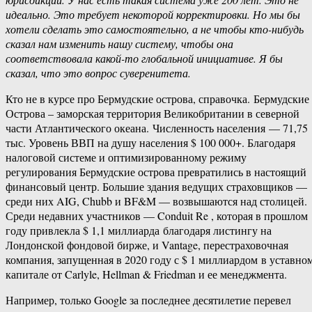
идеально. Это требует некоторой корректировки. Но мы бы
хотели сделать это самостоятельно, а не чтобы кто-​нибудь
сказал нам изменить нашу систему, чтобы она
соответствовала какой-​то глобальной инициативе. Я бы
сказал, что это вопрос суверенитета.
Кто не в курсе про Бермудские острова, справочка. Бермудские
Острова – заморская территория Великобритании в северной
части Атлантического океана. Численность населения — 71,75
тыс. Уровень ВВП на душу населения $ 100 000+. Благодаря
налоговой системе и оптимизированному режиму
регулирования Бермудские острова превратились в настоящий
финансовый центр. Большие здания ведущих страховщиков —
среди них AIG, Chubb и BF&M — возвышаются над столицей.
Среди недавних участников — Conduit Re , которая в прошлом
году привлекла $ 1,1 миллиарда благодаря листингу на
Лондонской фондовой бирже, и Vantage, перестраховочная
компания, запущенная в 2020 году с $ 1 миллиардом в уставно
капитале от Carlyle, Hellman & Friedman и ее менеджмента.
Например, только Google за последнее десятилетие перевел