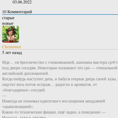
03.06.2022
10
Комментарий
старые
новые
Chernomor
5 лет назад
Мде… ея брехличество с гопкомпанией, канешна мастера ср@т
под двери соседям. Некоторые называют это сро — гениальной
английской дипломатией.
Когда нибудь наступит день, и бабуся открыв дверь своей хазы,
ощутит весь поток испраж… радости и ароматов, от
«благодарных» соседей.
—
Никогда не понимал идиотского восхищения западлячей
«цывилизацией».
Какие-то технические фишки, ещё ладно, а поведение —
Никогда, даже в детстве.