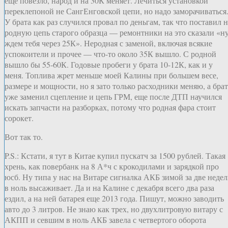
еще повезло, народ и на 30К меняет. Лечиться установкой
переклепоной не СангЕнговской цепи, но надо заморачиваться
У брата как раз случился провал по деньгам, так что поставил н
родную цепь старого образца — ремонтники на это сказали «н
ждем тебя через 25К». Неродная с заменой, включая всякие
успокоители и прочее — что-то около 35К вышло. С родной
вышло бы 55-60К. Годовые пробеги у брата 10-12К, как и у
меня. Топлива жрет меньше моей Калины при большем весе,
размере и мощности, но я зато только расходники меняю, а брат
уже заменил сцепление и цепь ГРМ, еще после ДТП научился
искать запчасти на разборках, потому что родная фара стоит
сорокет.
Вот так то.
P.S.: Кстати, я тут в Китае купил пускатч за 1500 рублей. Такая
хрень, как повербанк на 8 А*ч с крокодилами и зарядкой про
юсб. Ну типа у нас на Витаре сигналка АКБ зимой за две неде
в ноль высаживает. Да и на Калине с декабря всего два раза
ездил, а на ней батарея еще 2013 года. Пишут, можно заводить
авто до 3 литров. Не знаю как трех, но двухлитровую витару с
АКПП и севшим в ноль АКБ завела с четвертого оборота