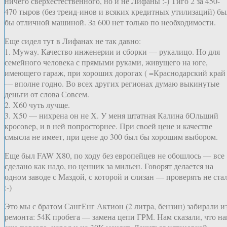
ничего сверхестественного, но и не Лифаны :-) Тиго 2 за 450-
470 тыров (без треид-инов и всяких кредитных утилизаций) бы
бы отличной машиной. За 600 нет только по необходимости.
Еще сидел тут в Лифанах не так давно:
1. Myway. Качество инженерии и сборки — рукалицо. Но для
семейного человека с прямыми руками, живущего на юге,
имеющего гараж, при хороших дорогах ( =Краснодарский край 
— вполне годно. Во всех других регионах думаю выкинутые
деньги от слова Совсем.
2. Х60 чуть лучще.
3. Х50 — нихрена он не Х. У меня штатная Калина бОльший
кросовер, и в ней попросторнее. При своей цене и качестве
смысла не имеет, при цене до 300 был бы хорошим выбором.
Еще был FAW Х80, по ходу без европейцев не обошлось — все
сделано как надо, но ценник за мильен. Говорят делается на
одном заводе с Маздой, с которой и слизан — проверять не ста
:-)
Это мы с братом СангЕнг Актион (2 литра, бензин) забирали и
ремонта: 54К пробега — замена цепи ГРМ. Нам сказали, что н