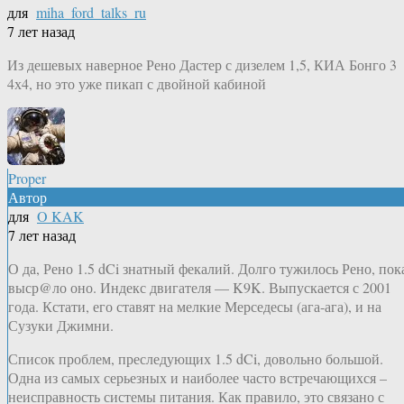
для
miha_ford_talks_ru
7 лет назад
Из дешевых наверное Рено Дастер с дизелем 1,5, КИА Бонго 3
4х4, но это уже пикап с двойной кабиной
Proper
Автор
для
O KAK
7 лет назад
О да, Рено 1.5 dCi знатный фекалий. Долго тужилось Рено, пок
выср@ло оно. Индекс двигателя — K9K. Выпускается с 2001
года. Кстати, его ставят на мелкие Мерседесы (ага-ага), и на
Сузуки Джимни.
Список проблем, преследующих 1.5 dCi, довольно большой.
Одна из самых серьезных и наиболее часто встречающихся –
неисправность системы питания. Как правило, это связано с