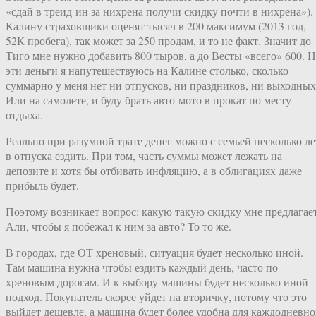
«сдай в треид-ин за нихрена получи скидку почти в нихрена»).
Калину страховщики оценят тысяч в 200 максимум (2013 год,
52К пробега), так может за 250 продам, и то не факт. Значит до
Тиго мне нужно добавить 800 тыров, а до Весты «всего» 600. Н
эти деньги я напутешествуюсь на Калине столько, сколько
суммарно у меня нет ни отпусков, ни праздников, ни выходных
Или на самолете, и буду брать авто-мото в прокат по месту
отдыха.
Реально при разумной трате денег можно с семьей несколько ле
в отпуска ездить. При том, часть суммы может лежать на
депозите и хотя бы отбивать инфляцию, а в облигациях даже
прибыль будет.
Поэтому возникает вопрос: какую такую скидку мне предлагае
Али, чтобы я побежал к ним за авто? То то же.
В городах, где ОТ хреновый, ситуация будет несколько иной.
Там машина нужна чтобы ездить каждый день, часто по
хреновым дорогам. И к выбору машины будет несколько иной
подход. Покупатель скорее уйдет на вторичку, потому что это
выйдет дешевле, а машина будет более удобна для каждодневн