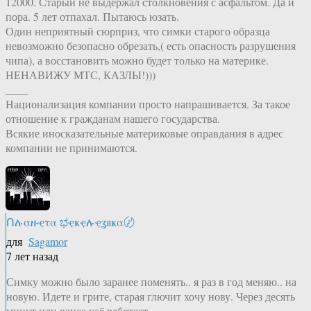
12000. Старый не выдержал столкновения с асфальтом. Да и
пора. 5 лет отпахал. Пытаюсь юзать.
Один неприятный сюрприз, что симки старого образца
невозможно безопасно обрезать,( есть опасность разрушения
чипа), а восстановить можно будет только на материке.
НЕНАВИЖУ МТС, КАЗЛЫ!)))
____
Национализация компании просто напрашивается. За такое
отношение к гражданам нашего государства.
Всякие иносказательные материковые оправдания в адрес
компании не принимаются.
Ոሉαዙҿτα ಭҿҝҿሉҿʓяҝα〄
для
Sagamor
7 лет назад
Симку можно было заранее поменять.. я раз в год меняю.. на
новую. Идете и грите, старая глючит хочу нову. Через десять
минут или ранее усё работает.