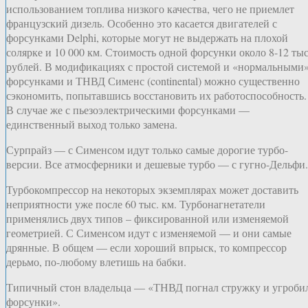
использованием топлива низкого качества, чего не приемлет
французский дизель. Особенно это касается двигателей с
форсунками Delphi, которые могут не выдержать на плохой
солярке и 10 000 км. Стоимость одной форсунки около 8-12 тыс
рублей. В модификациях с простой системой и «нормальными
форсунками и ТНВД Сименс (continental) можно существенно
сэкономить, попытавшись восстановить их работоспособность.
В случае же с пьезоэлектрическими форсунками —
единственный выход только замена.
Сурпрайз — с Сименсом идут только самые дорогие турбо-
версии. Все атмосферники и дешевые турбо — с гугно-Дельфи.
Турбокомпрессор на некоторых экземплярах может доставить
неприятности уже после 60 тыс. км. Турбонагнетатели
применялись двух типов – фиксированной или изменяемой
геометрией. С Сименсом идут с изменяемой — и они самые
дрянные. В общем — если хороший впрыск, то компрессор
дерьмо, по-любому влетишь на бабки.
Типичный стон владельца — «ТНВД погнал стружку и угроби
форсунки».