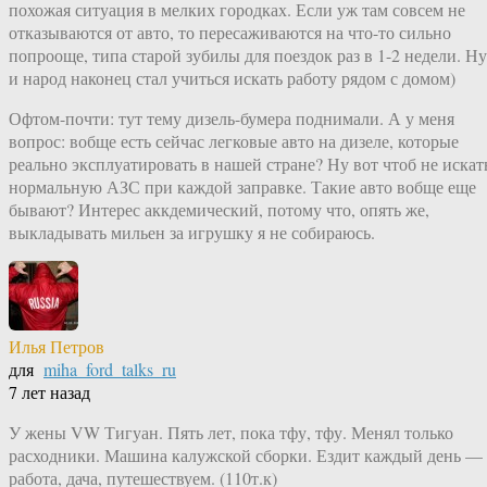
похожая ситуация в мелких городках. Если уж там совсем не
отказываются от авто, то пересаживаются на что-то сильно
попрооще, типа старой зубилы для поездок раз в 1-2 недели. Ну
и народ наконец стал учиться искать работу рядом с домом)
Офтом-почти: тут тему дизель-бумера поднимали. А у меня
вопрос: вобще есть сейчас легковые авто на дизеле, которые
реально эксплуатировать в нашей стране? Ну вот чтоб не искат
нормальную АЗС при каждой заправке. Такие авто вобще еще
бывают? Интерес аккдемический, потому что, опять же,
выкладывать мильен за игрушку я не собираюсь.
Илья Петров
для
miha_ford_talks_ru
7 лет назад
У жены VW Тигуан. Пять лет, пока тфу, тфу. Менял только
расходники. Машина калужской сборки. Ездит каждый день —
работа, дача, путешествуем. (110т.к)