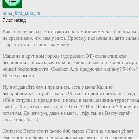
miha_ford_talks_ru
7 лет назад
Как то не вериться, что взлетит, как минимум у нас (специальн
не сравниваю, что там у них). Просто у нас цены на авто сильн
задраны или зп слишком мелкие.
Машина в крупном городе (где развит ОТ) стала слишком
бесполезна, а выкладывать за нее мильен как то не хочется при
общей бесполезности. Сколько Али предложит скидку? 5-10%?
Не, не серьезно.
Ну вот давайте сами прикинем, есть у меня Калино
беспроблемная с пробегом в 52К, на которой я наезжаю за год
10К в отпуска и праздники, иногда в выхи, машина-турист така
как бы. Хотел бы я вместо нее Тиго 5? Или Экоспорт? Конечно
хотел бы. Да чего уж, даже на мега…тфу ты, на Весту-сарай
согласился бы :-)
Считаем: Веста стоит около 800 тыров (Тиго за мильен уйдет,
Экоспорт тем более, цены за реальные авто, а не разводилова