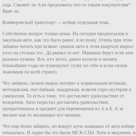
езда. Сможет ли Али предложить что-то таким покупателям?
Врят ли.
Коммерческий транспорт — вобще отдельная тема.
Собственно вопрос только цены. На сегодня предпосылок к
закупкам авто, как это было ранее, я не вижу. Очень при этом
забавно читать про всякие «рынок авто в этом квартале вырос/
упал на столько то». Да рынка то нет. Машины берут если они
реально нужны. Все, кто хотел, давно купили и менять
ближайшие годы не планируют (сужу по себе и всем своим
знакомым по всей стране).
Что забавно, сильно вырос интерес к нормальным великам,
мотоциклам, пит-байкам, квадрикам, всяким гиро-скутерам и
самокатам. То есть к тому, что доставляет удовольствие от
вождения. Авто перестал доставлять удовольствие,
превратившись в предмет для перемещения из А в Б. А за
мильен как-то желающих все меньше.
Что еще более забавно, но вокруг куча знакомых от авто вобще
отказалась. И ладно бы это были МСК-СПб. Хоть и медленее, н