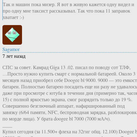
Так и машин пока мизер. Я вот в живую кажется одну видел и
про одну мне таксист рассказывал. Так что пока 11 заправок
хватает :-)
Sagamor
7 лет назад
СПС за совет. Камрад Giga 13 .02. писал по поводу сот ТЛФ,
…Просто нужно купить смарт с нормальной батареей. Около 3
месяцев назад приобрел себе Doogee bl 9000. 9000 — это емкост
батареи. Полностью батарею посадить еще ни разу не удавалось
даже при просмотре с ютуба в течении дня (примерно так, часо
15) с полной яркостью экрана, смог разрядить только до 19 %.
Совершенно безглючный аппарат, нафаршированный под
завязку (6/64 памяти, NFC, беспроводная зарядка, разблокировк
по морде лица). У брата doogee bl 7000 (7000 мА/ч).
____
Купил сегодня (за 11.500+ флеха на 32гиг общ. 12.100) Doogee b