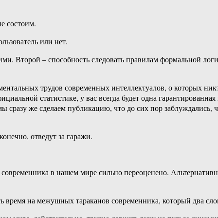
е состоим.
ользователь или нет.
ми. Второй – способность следовать правилам формальной логик
ментальных трудов современных интеллектуалов, о которых никт
ициальной статистике, у вас всегда будет одна гарантированна
 мы сразу же сделаем публикацию, что до сих пор заблуждались, 
конечно, отведут за гаражи.
го современника в нашем мире сильно переоценено. Альтернатив
ть время на межушных тараканов современника, который два слов