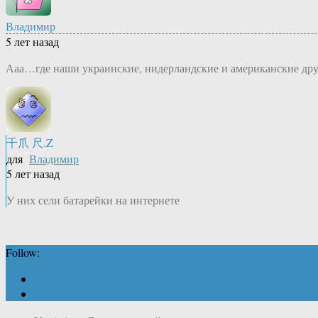
Владимир
5 лет назад
Ааа…где наши украинские, нидерландские и американские друзь
千爪 尺.Z
для
Владимир
5 лет назад
У них сели батарейки на интернете
Follow: