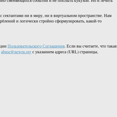
ично сменяющихся событий и не поплыть кукухой. Но и лечить
нас сектантами ни в миру, ни в виртуальном пространстве. Нам
орблений и логически стройно сформулировать, какой-то
кции
Пользовательского Соглашения
. Если вы считаете, что такая
L
abuse@newru.org
с указанием адреса (URL) страницы,