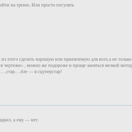
ойти на треню. Или просто погулять
 из этого сделать хорошую или приемлемую для всех,а не тольк
в чертежи» , можно же подороже и проще заняться мелкой мотор
ал…,стар…,бле — я сцуперстар!
арил, а ему — нет.