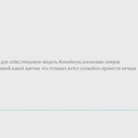
о для себя,стендовую модель.Копийную,насколько невров
икой,какой кретин это отливал,хотел спокойно провести вечера