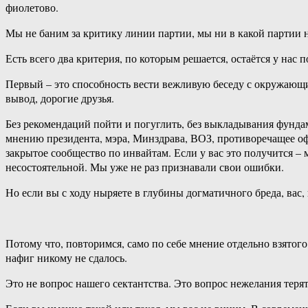
фиолетово.
Мы не баним за критику линии партии, мы ни в какой партии н
Есть всего два критерия, по которым решается, остаётся у нас п
Первый – это способность вести вежливую беседу с окружающи
вывод, дорогие друзья.
Без рекомендаций пойти и погуглить, без выкладывания фунда
мнению президента, мэра, Минздрава, ВОЗ, противоречащее оф
закрытое сообщество по инвайтам. Если у вас это получится –
несостоятельной. Мы уже не раз признавали свои ошибки.
Но если вы с ходу ныряете в глубины догматичного бреда, вас, 
Потому что, повторимся, само по себе мнение отдельно взято
нафиг никому не сдалось.
Это не вопрос нашего сектантства. Это вопрос нежелания теря