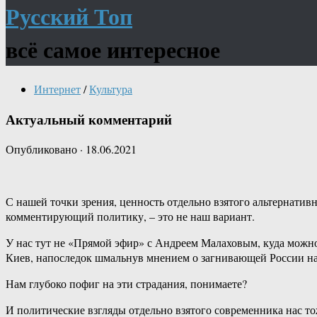
Русский Топ
всё самое интересное
Интернет
/
Культура
Актуальный комментарий
Опубликовано
·
18.06.2021
С нашей точки зрения, ценность отдельно взятого альтернати
комментирующий политику, – это не наш вариант.
У нас тут не «Прямой эфир» с Андреем Малаховым, куда можно
Киев, напоследок шмальнув мнением о загнивающей России на
Нам глубоко пофиг на эти страдания, понимаете?
И политические взгляды отдельно взятого современника нас то