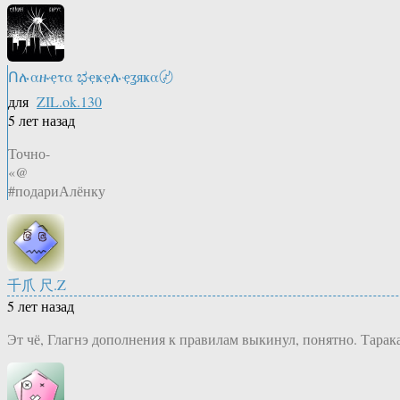
Ոሉαዙҿτα ಭҿҝҿሉҿʓяҝα〄
для
ZIL.ok.130
5 лет назад
Точно-
«@
#подариАлёнку
千爪 尺.Z
5 лет назад
Эт чё, Глагнэ дополнения к правилам выкинул, понятно. Тарак