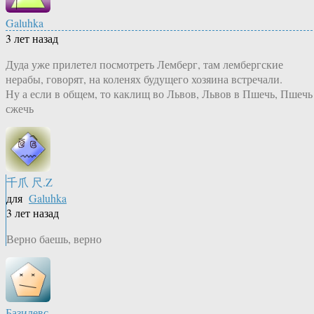
Galuhka
3 лет назад
Дуда уже прилетел посмотреть Лемберг, там лембергские
нерабы, говорят, на коленях будущего хозяина встречали.
Ну а если в общем, то каклищ во Львов, Львов в Пшечь, Пшечь
сжечь
千爪 尺.Z
для
Galuhka
3 лет назад
Верно баешь, верно
Базилевс