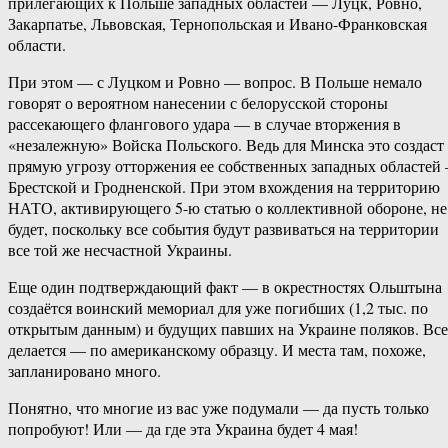
прилегающих к Польше западных областей — Луцк, Ровно,
Закарпатье, Львовская, Тернопольская и Ивано-Франковская
области.
При этом — с Луцком и Ровно — вопрос. В Польше немало
говорят о вероятном нанесении с белорусской стороны
рассекающего флангового удара — в случае вторжения в
«незалежную» Войска Польского. Ведь для Минска это создаст
прямую угрозу отторжения ее собственных западных областей 
Брестской и Гродненской. При этом вхождения на территорию
НАТО, активирующего 5-ю статью о коллективной обороне, не
будет, поскольку все события будут развиваться на территории
все той же несчастной Украины.
Еще один подтверждающий факт — в окрестностях Ольштына
создаётся воинский мемориал для уже погибших (1,2 тыс. по
открытым данным) и будущих павших на Украине поляков. Все
делается — по американскому образцу. И места там, похоже,
запланировано много.
Понятно, что многие из вас уже подумали — да пусть только
попробуют! Или — да где эта Украина будет 4 мая!