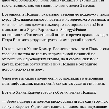
всю операцию, как мы видим, поляки отводят 2 месяца
Все опросы в Польше показывают уверенную поддержку таком
курсу. Дух национального подъема и исторического реванша, 
мнению, поляков должен наконец-то восторжествовать! Его
глашатаи типа Яцека Бартосяка из Strategy&Future
возглашают: «Это величайший шанс со времен правления царя
Петра Великого разрушить русский имперский проект!».
Но вернемся к Ханне Крамер. Все дело в том, что в Польше она
хорошо известна не только непримиримой позицией по
отношению к руководству страны, но и своими связями в
кругах, которые боятся втягивания Польши в очередную
историческую авантюру.
Через нее эти силы вполне могли осуществлять намеренный
слив информации, призванный как раз разрушить эти планы.
Вот что Ханна Крамер говорит об этих планах Польши:
— Зачем подвергать поляков риску, создавая еще одну горячую
точку в Европе? Украинские нацисты – животные, вкусившие