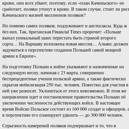
крови, они всех убьют, поэтому, если «план Качиньского» не
сработает, поляки утонут в крови. В таком случае, стоит ли рис
Качиньского жизней миллионов поляков?
Но помимо самих поляков, подзуживают и англосаксы. Куда ж
без них. Так, британская Financial Times пророчит: «Польше
выпал уникальный шанс перестать быть страной второго
сорта… На Варшаву возложена новая миссия… Альянс должен
задуматься о перспективе создания Польшей самой мощной
армии в Европе».
На подготовку Польши к войне указывают и назначенные на
следующую весну, начиная с 23 марта, совершенно
беспрецедентные учения польской армии, а также фактически
скрытая мобилизация 250 тыс. человек. Повестки для участия в
ней уже разносят. Уклониться от этого невозможно. В этом же
направлении идет и постановление правительства Польши об
увеличении численности действующих войск. В настоящее
время Войско Польское состоит из 160 000 солдат и офицеров, 
в перспективе его планируют удвоить — до 300 000 человек.
Серьезность намерений поляков подчеркивает и то, что в