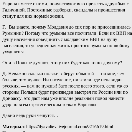
Европа вместе с ними, почувствуют всю прелесть «дружбы» с
Галичиной. Постоянные разборки, скандалы и проишествия
станут для них нормой жизни.
Г. Вы знаете, почему Молдавия до сих пор не присоединилась 
Румынии? Потому что румыны все посчитали. Если их ВВП на
душу населения объединить с молдавским ВВП на душу
населения, то усредненная жизнь простого румына по-любому
ухудшится.
Они в Польше думают, что у них будет как-то по-другому?
Д. Неважно сколько поляки заберут областей — по мне, чем
больше, тем лучше. Ни население, ни земли, где ненавидят
русских, — нам не нужны! Зато после всего этого, если уж со
стороны Польши будет произведен выстрел по России или по
Донбассу, это даст нам уже вполне реальный повод нанести
удар по всем стратегическим точкам Варшавы.
Давно ведь руки чешутся…
Материал
: https://ilyavaliev.livejournal.com/9216619.html