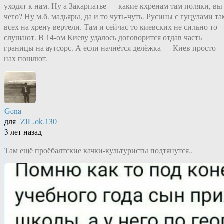
уходят к нам. Ну а Закарпатье — какие кхренам там поляки, вы
чего? Ну м.б. мадьяры, да и то чуть-чуть. Русины с гуцулами та
всех на хрену вертели. Там и сейчас то киевских не сильно то
слушают. В 14-ом Киеву удалось договорится отдав часть
границы на аутсорс. А если начнётся делёжка — Киев просто
нах пошлют.
Gena
для
ZIL.ok.130
3 лет назад
Там ещё проёбалтские качки-культуристы подтянутся..