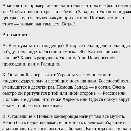
А мне вот, например, очень бы хотелось, чтобы все было имен
так Чтобы поляки отгрызли себе всю Западную Украину, и даж
центральную часть кое-какую прихватили. Потому что мы от
этого — только выигрываем. Везде!
Вот смотрите.
А. Вам нужны эти западенцы? Которые ненавидели, ненавидят
и будут ненавидеть Россию и «москалей». Как говаривали
раньше? Хочешь разрушить Украину (или Новороссию)
присоедини к ним Галицию.
Б. Оставшийся огрызок от Украины уже точно станет
«недогосударством» и всеобщим посмешищем. Боеспособность
уменьшится в десятки раз. Помощь Запада — в сотни. Очень
быстро он притулится к той или иной стороне — России или
Польше. Не думаю, что те же Харьков или Одесса станут вдруг
каким-то образом польскими.
В. Отошедшие к Польше бандеровцы начнут там все мутить.
Вечно быть недовольными, вспоминать о великой Украине и
анализировать, у кого шмат сала больше. Вот тогда поляки, да и