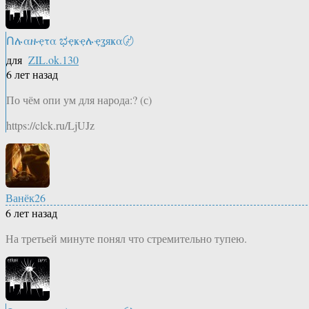
Ոሉαዙҿτα ಭҿҝҿሉҿʓяҝα〄
для
ZIL.ok.130
6 лет назад
По чём опи ум для народа:? (с)
https://clck.ru/LjUJz
Ванёк26
6 лет назад
На третьей минуте понял что стремительно тупею.