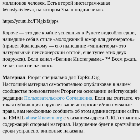
миллионов человек. Есть второй инстаграм-канал
@nastyaivleeva, на котором 3 млн подписчиков.
https://youtu.be/FNglxfajpps
Короче — это две крайне успешных в Рунете видеоблогерши,
нашедшие себя в стиле «молодежный юмор для дегенератов»
(привет Жванецкому — его нынешние «миниатюры» это
натуральный пенсионерский отстой, еще тупее этих двух
подружек). Вели канал «Вагини Инстаграмма» ™ Всем ржать,
хе-хе, пока не началось.
Материал
: Proper специально для TopRu.Org
Настоящий материал самостоятельно опубликован в нашем
Proper
сообществе пользователем
на основании действующей
редакции
Пользовательского Соглашения
. Если вы считаете, чт
такая публикация нарушает ваши авторские и/или смежные
права, вам необходимо сообщить об этом администрации сайта
на EMAIL
abuse@newru.org
с указанием адреса (URL) страницы
содержащей спорный материал. Нарушение будет в кратчайши
сроки устранено, виновные наказаны.