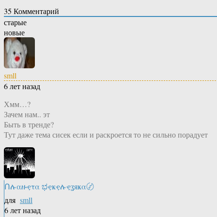
35
Комментарий
старые
новые
smll
6 лет назад
Хмм…?
Зачем нам.. эт
Быть в тренде?
Тут даже тема сисек если и раскроется то не сильно порадует
Ոሉαዙҿτα ಭҿҝҿሉҿʓяҝα〄
для
smll
6 лет назад