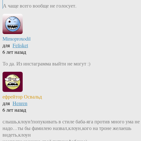
А чаще всего вообще не голосует.
Mimoproxodil
для
Felisket
6 лет назад
То да. Из инстаграмма выйти не могут :)
ефрейтор Освальд
для
Henren
6 лет назад
слышь,клоун!попукивать в стиле баба-яга против много ума не
надо…ты бы фамилею назвал,клоун,кого на троне желаешь
видеть,клоун