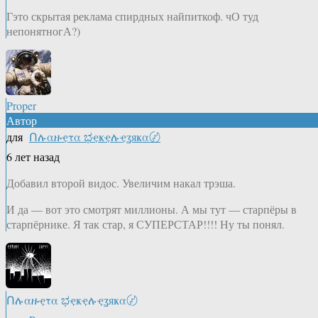
Гэто скрытая реклама спирдных найпиткоф. чО туд
непонятногА?)
Proper
Автор
для
Ոሉαዙҿτα ಭҿҝҿሉҿʓяҝα〄
6 лет назад
Добавил второй видос. Увеличим накал трэша.
И да — вот это смотрят миллионы. А мы тут — старпёры в
старпёрнике. Я так стар, я СУПЕРСТАР!!!! Ну ты понял.
Ոሉαዙҿτα ಭҿҝҿሉҿʓяҝα〄