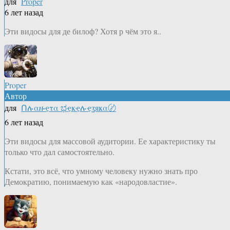
для
Proper
6 лет назад
Эти видосы для де билоф? Хотя р чём это я..
Proper
Автор
для
Ոሉαዙҿτα ಭҿҝҿሉҿʓяҝα〄
6 лет назад
Эти видосы для массовой аудитории. Ее характеристику ты
только что дал самостоятельно.
Кстати, это всё, что умному человеку нужно знать про
Демократию, понимаемую как «народовластие».