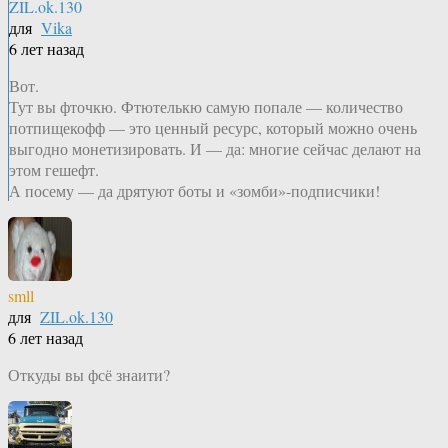
ZIL.ok.130
для
Vika
6 лет назад
Вот.
Тут вы фточкю. Фтютелькю самую попале — количество
потпищекофф — это ценный ресурс, который можно очень
выгодно монетизировать. И — да: многие сейчас делают на
этом гешефт.
А посему — да дрятуют боты и «зомби»-подписчики!
smll
для
ZIL.ok.130
6 лет назад
Откуды вы фсё знаити?