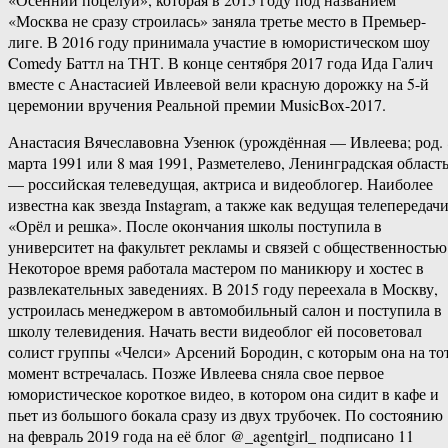
«Москва не сразу строилась» заняла третье место в Премьер-
лиге. В 2016 году принимала участие в юмористическом шоу
Comedy Баттл на ТНТ. В конце сентября 2017 года Ида Галич
вместе с Анастасией Ивлеевой вели красную дорожку на 5-й
церемонии вручения Реальной премии MusicBox-2017.
Анастасия Вячеславовна Узенюк (урождённая — Ивлеева; род. 
марта 1991 или 8 мая 1991, Разметелево, Ленинградская область
— российская телеведущая, актриса и видеоблогер. Наиболее
известна как звезда Instagram, а также как ведущая телепередач
«Орёл и решка». После окончания школы поступила в
университет на факультет рекламы и связей с общественностью
Некоторое время работала мастером по маникюру и хостес в
развлекательных заведениях. В 2015 году переехала в Москву,
устроилась менеджером в автомобильный салон и поступила в
школу телевидения. Начать вести видеоблог ей посоветовал
солист группы «Челси» Арсений Бородин, с которым она на то
момент встречалась. Позже Ивлеева сняла свое первое
юмористическое короткое видео, в котором она сидит в кафе и
пьет из большого бокала сразу из двух трубочек. По состоянию
на февраль 2019 года на её блог @_agentgirl_ подписано 11