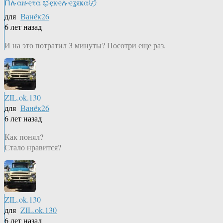
Ոሉαዙҿτα ಭҿҝҿሉҿʓяҝα〄
для
Ванёк26
6 лет назад
И на это потратил 3 минуты? Посотри еще раз.
ZIL.ok.130
для
Ванёк26
6 лет назад
Как понял?
Стало нравится?
ZIL.ok.130
для
ZIL.ok.130
6 лет назад