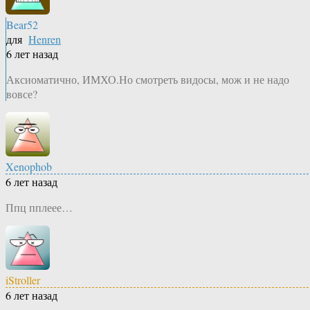
Bear52
для
Henren
6 лет назад
Аксиоматично, ИМХО.Но смотреть видосы, мож и не надо
вовсе?
Xenophob
6 лет назад
Ппц пплеее…
iStroller
6 лет назад