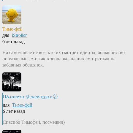
Тимо-фей
для
iStroller
6 лет назад
На самом деле не все, кто их смотрит идиоты, большинство
нормальные. Это как в зоопарке, на них смотрят как на
забавных обезьянок.
Ոሉαዙҿτα ಭҿҝҿሉҿʓяҝα〄
для
Тимо-фей
6 лет назад
Спасибо Тимофей, посмешил)