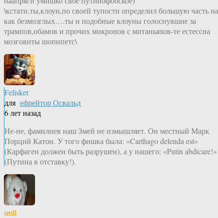
наапряги умишко своё путинофобское)
\кстати,ты,клоун,по своей тупости определил большую часть н
как безмозглых….ты и подобные клоуны голоснувшие за
трампов,обамов и прочих микронов с митаньяхов-те естессна
мозговиты шопипетс\
Felisket
для
ефрейтор Освальд
6 лет назад
Не-не, фамилиев наш Змей не измышляет. Он местный Марк
Порций Катон. У того фишка была: «Carthago delenda est»
(Карфаген должен быть разрушен), а у нашего: «Putin abdicare!»
(Путина в отставку!).
smll