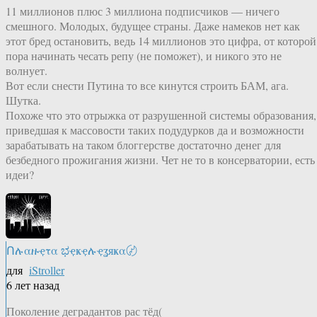
11 миллионов плюс 3 миллиона подписчиков — ничего
смешного. Молодых, будущее страны. Даже намеков нет как
этот бред остановить, ведь 14 миллионов это цифра, от которой
пора начинать чесать репу (не поможет), и никого это не
волнует.
Вот если снести Путина то все кинутся строить БАМ, ага.
Шутка.
Похоже что это отрыжка от разрушенной системы образования,
приведшая к массовости таких подудурков да и возможности
зарабатывать на таком блоггерстве достаточно денег для
безбедного прожигания жизни. Чет не то в консерватории, есть
идеи?
Ոሉαዙҿτα ಭҿҝҿሉҿʓяҝα〄
для
iStroller
6 лет назад
Поколение деградантов рас тёд(