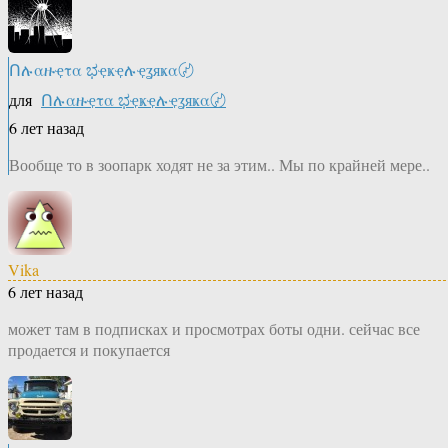
Ոሉαዙҿτα ಭҿҝҿሉҿʓяҝα〄
для
Ոሉαዙҿτα ಭҿҝҿሉҿʓяҝα〄
6 лет назад
Вообще то в зоопарк ходят не за этим.. Мы по крайней мере..
Vika
6 лет назад
может там в подписках и просмотрах боты одни. сейчас все
продается и покупается