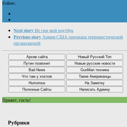
Follow:
Next story
Не гни мой ноутбук
Previous story
Армия США признана террористической
организацией
Привет, гость!
Рубрики