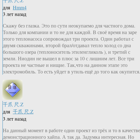
千爪 尺.Z
для
Hmm4
3 лет назад
Скажу без глазка. Это по сути неокупаемо для частного дома.
Только для компании и то не для каждой. В своё время на заре
этого теплонасоса сопровождал три проекта. Один работал с
двумя скважинами, второй брал/отдавал тепло холод со дна
большого озера (теплоноситель этиленгликоль ), и третий с
земли. Ниодин не вышел в плюс за 10 с лишним лет. Все три
проекта не частные и нищие. Так,что на данном этапе это
электромобиль. То есть уйдет в утиль ещё до того как окупится
千爪 尺.Z
для
千爪 尺.Z
3 лет назад
На данный момент в работе один проект из трёх и то в качеств
демонстрационного хайпа. А так да. Задумка интересная. Но