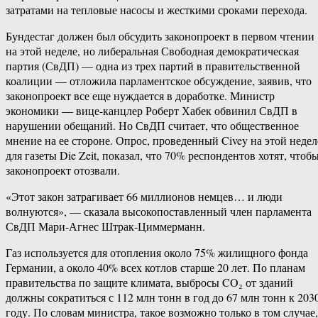
затратами на тепловые насосы и жесткими сроками перехода.
Бундестаг должен был обсудить законопроект в первом чтении
на этой неделе, но либеральная Свободная демократическая
партия (СвДП) — одна из трех партий в правительственной
коалиции — отложила парламентское обсуждение, заявив, что
законопроект все еще нуждается в доработке. Министр
экономики — вице-канцлер Роберт Хабек обвинил СвДП в
нарушении обещаний. Но СвДП считает, что общественное
мнение на ее стороне. Опрос, проведенный Civey на этой недел
для газеты Die Zeit, показал, что 70% респондентов хотят, чтоб
законопроект отозвали.
«Этот закон затрагивает 66 миллионов немцев… и люди
волнуются», — сказала высокопоставленный член парламента
СвДП Мари-Агнес Штрак-Циммерманн.
Газ используется для отопления около 75% жилищного фонда
Германии, а около 40% всех котлов старше 20 лет. По планам
правительства по защите климата, выбросы CO₂ от зданий
должны сократиться с 112 млн тонн в год до 67 млн тонн к 203
году. По словам министра, такое возможно только в том случае,