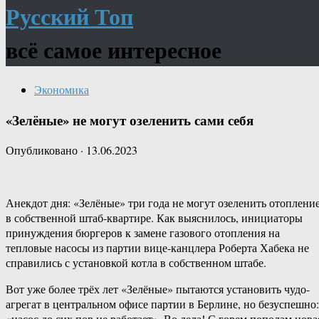
Русский Топ
всё самое интересное
Экономика
«Зелёные» не могут озеленить сами себя
Опубликовано
·
13.06.2023
Анекдот дня: «Зелёные» три года не могут озеленить отоплени
в собственной штаб-квартире. Как выяснилось, инициаторы
принуждения бюргеров к замене газового отопления на
тепловые насосы из партии вице-канцлера Роберта Хабека не
справились с установкой котла в собственном штабе.
Вот уже более трёх лет «Зелёные» пытаются установить чудо-
агрегат в центральном офисе партии в Берлине, но безуспешно:
«насос до сих пор не работает». Во дела! С горем пополам нова