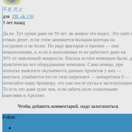
千爪 尺.Z
для
ZIL.ok.130
3 лет назад
Да не. Тут сроки даже не 50 лет, яв живую это видел. Это хайп 
отмыв денег, если этим занимается большая контора на
госуровне и не более. По ряду факторов и причин — они
невыполнимы, а, если и выполнимы то не работают даже на
30% от заявленной мощности. Насосы кстати немецкие были, д
практически все оборудование немецкое. Сами немцы, при
попытке выяснить окупаемость данных проектов у них —
жмуться, улыбаются что-то тихо шпрехают — конкретики 0 —
почитайте нашу брошюру, это уже после пуска в эксплуатацию
То есть это даже хуже чем, если забить поле солнечными
панелями в Арктике.
Чтобы добавить комментарий, надо залогиниться.
Follow: