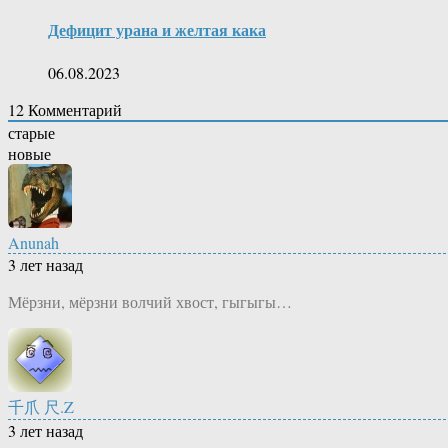
Дефицит урана и желтая кака
06.08.2023
12
Комментарий
старые
новые
Anunah
3 лет назад
Мёрзни, мёрзни волчий хвост, гыгыгы…
千爪 尺.Z
3 лет назад