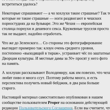
встретиться удалось?
Некоторые спрашивают — а чо хохлухи такие страшные? Так т
которые не такие страшные — ноги раздвигают в чешских
порностудиях да на бульваре. Это же Чехия — европейская
столица порнухи и дешевого секса. Кружевные труселя просто
так не выдают, надобно отработать.
Что же до Зеленского… Со стороны это фотографирование
выглядит примерно так: клоун очень среднего уровня,
постепенно «выходящий в тираж», устраивает чёс по заштатны
Дворцам культуры. И местные дамы за 50+ просят у него фото
на память.
А хохлуши рассказывают Володимиру, как им повезло, что чех
любят пиво и много ссут. Поэтому работы много, и есть
перспектива получить новый бейджик, в два раза больше
старого.
Настоящий материал самостоятельно опубликован в нашем
Proper
сообществе пользователем
на основании действующей
редакции
Пользовательского Соглашения
. Если вы считаете, чт