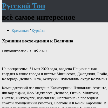
Русский Топ
всё самое интересное
Криминал
/
Курьёзы
Хроники восхождения к Величию
Опубликовано
·
31.05.2020
На воскресенье, 31 мая 2020 года, введена Национальная
гвардия в такие города и штаты: Миннесота, Джорджия, Огайо,
Колорадо, Денвер, Юта, Кентукки, Луисвилль, округ Колумбия
Комендантский час введён в Калифорнии, Нэшвилле, Атланте,
Филадельфии, Лос-Анджелесе, Денвере, Огайо, Милуоки,
Сиэтле, Питтсбурге, Луисвилле, Фергюсоне (в последнем
сожгли полицейский участок), Орегоне и Южной Каролине. В
целом комендантский час введён в 25 городах 17 штатов