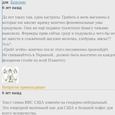
для
Базилевс
6 лет назад
Да нет таких там, одни кастраты. Грабить и жечь магазины в
которые им завозят жрачку конечно феноменальные умы
придумали. Они же ещё недавно туалетную бумагу тачками
вывозили. Фермеры прям сейчас сразу и подумали,а чего бы не
не завести в сожжённый магазин молочка, хлебушка, мяска??
Ась?
«Грейт эгейн» конечно после этого несомненно произойдёт.
Не связывайтесь в Украиной.. должно быть высечено на каждо
фонарном столбе по всей Планете))
Небритое прямоходящее
6 лет назад
Текст гимна ВВС США изменён на гендерно-нейтральный.
Это очередной маленький шаг для США и большой пофиг для
всего человечества.