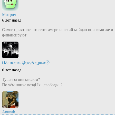
Митрич
6 лет назад
Самое приятное, что этот американский майдан они сами же и
финансируют.
Ոሉαዙҿτα ಭҿҝҿሉҿʓяҝα〄
6 лет назад
Тушат огонь маслом?
По чём нонче воздЫх ,,свободы,,?
Anunah