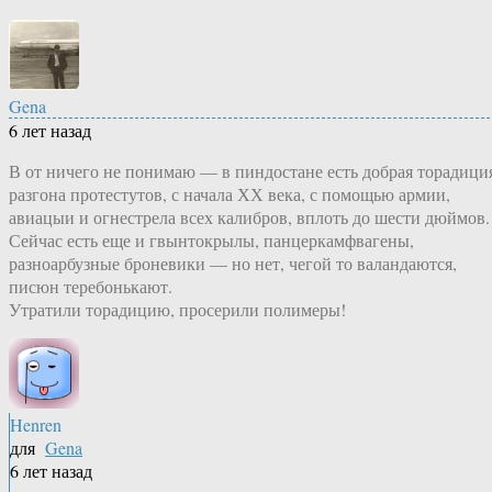
Gena
6 лет назад
В от ничего не понимаю — в пиндостане есть добрая торадици
разгона протестутов, с начала ХХ века, с помощью армии,
авиацыи и огнестрела всех калибров, вплоть до шести дюймов.
Сейчас есть еще и гвынтокрылы, панцеркамфвагены,
разноарбузные броневики — но нет, чегой то валандаются,
писюн теребонькают.
Утратили торадицию, просерили полимеры!
Henren
для
Gena
6 лет назад