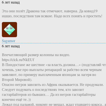
6 лет назад
Эта они полёт Дракона так отмечают, наверна. Да ковид19
ишшо, последствия там всякие. Надо всех понять и простить!
Sagamor
6 лет назад
Впечатляющий размер колонны на видео.
https://clck.ru/NkEUf
В Пиндостане же шествие «за власть должна…» (подставляй чт
хочешь, уже про выплаты репараций за рабство всем черным
заявляют, по примеру выплаченным японцам за лагеря во
Второй Мировой).
Опасно негров завозить из Африк оказывается. Не продумали.
Следует подумать о последствиях тем, кто завозит
гастарбайтеров из бывших… Да из негров гастарбайтеры
конечно ещё те..))
Лежал под пальмой, никому не мешал, ждал упавшего кокоса.. 