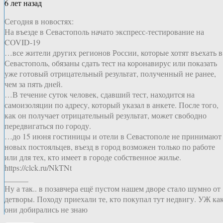
6 лет назад
Сегодня в новостях:
На въезде в Севастополь начато экспресс-тестирование на
COVID-19
…все жители других регионов России, которые хотят въехать в
Севастополь, обязаны сдать тест на коронавирус или показать
уже готовый отрицательный результат, полученный не ранее,
чем за пять дней.
…В течение суток человек, сдавший тест, находится на
самоизоляции по адресу, который указал в анкете. После того,
как он получает отрицательный результат, может свободно
передвигаться по городу.
…до 15 июня гостиницы и отели в Севастополе не принимают
новых постояльцев, въезд в город возможен только по работе
или для тех, кто имеет в городе собственное жилье.
https://clck.ru/NkTNt
______
Ну а так.. в позавчера ещё пустом нашем дворе стало шумно от
детворы. Походу приехали те, кто покупал тут недвигу. УЖ ка
они добирались не знаю