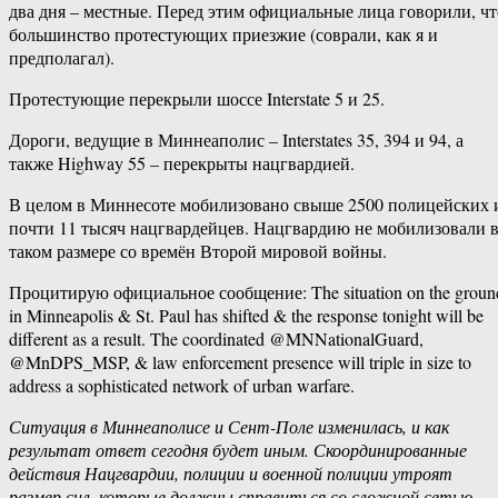
два дня – местные. Перед этим официальные лица говорили, чт
большинство протестующих приезжие (соврали, как я и
предполагал).
Протестующие перекрыли шоссе Interstate 5 и 25.
Дороги, ведущие в Миннеаполис – Interstates 35, 394 и 94, а
также Highway 55 – перекрыты нацгвардией.
В целом в Миннесоте мобилизовано свыше 2500 полицейских 
почти 11 тысяч нацгвардейцев. Нацгвардию не мобилизовали 
таком размере со времён Второй мировой войны.
Процитирую официальное сообщение: The situation on the groun
in Minneapolis & St. Paul has shifted & the response tonight will be
different as a result. The coordinated @MNNationalGuard,
@MnDPS_MSP, & law enforcement presence will triple in size to
address a sophisticated network of urban warfare.
Ситуация в Миннеаполисе и Сент-Поле изменилась, и как
результат ответ сегодня будет иным. Скоординированные
действия Нацгвардии, полиции и военной полиции утроят
размер сил, которые должны справиться со сложной сетью