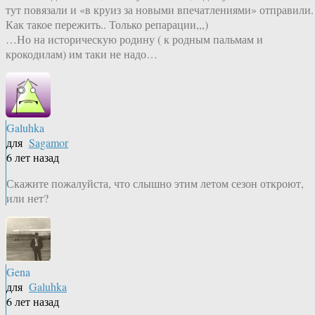
тут повязали и «в круиз за новыми впечатлениями» отправили.
Как такое пережить.. Только репарации,,,)
…Но на историческую родину ( к родным пальмам и
крокодилам) им таки не надо…
Galuhka
для
Sagamor
6 лет назад
Скажите пожалуйста, что слышно этим летом сезон откроют,
или нет?
Gena
для
Galuhka
6 лет назад