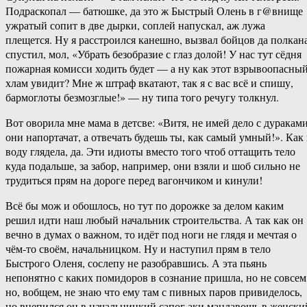
Подраскопал — батюшке, да это ж Быстрый Олень в г@внище
ужратый сопит в две дырки, соплей напускал, аж лужа
плещется. Ну я расстроился канешно, вызвал бойцов да полкан
спустил, мол, «Убрать безобразие с глаз долой! У нас тут сёдня
пожарная комисси ходить будет — а ну как этот взрывоопасны
хлам увидит? Мне ж штраф вкатают, так я с вас всё и спишу,
бармоглоты безмозглые!» — ну типа того речугу толкнул.
Вот оворила мне мама в детсве: «Витя, не имей дело с дураками
они напортачат, а отвечать будешь ты, как самый умный!». Как 
воду глядела, да. Эти идиоты вместо того чтоб оттащить тело
куда подальше, за забор, например, они взяли и шоб сильно не
трудиться прям на дороге перед вагончиком и кинули!
Всё бы мож и обошлось, но тут по дорожке за делом каким
решил идти наш любый начальник строительства. А так как он
вечно в думах о важном, то идёт под ноги не глядя и мечтая о
чём-то своём, начальницком. Ну и наступил прям в тело
Быстрого Оленя, сослепу не разобравшись. А эта пьянь
непонятно с каких помидоров в сознание пришла, но не совсем
но, вобщем, не знаю что ему там с пивных паров привиделось,
но вцепился он в начальницкий сапог аки мандавошь в женски