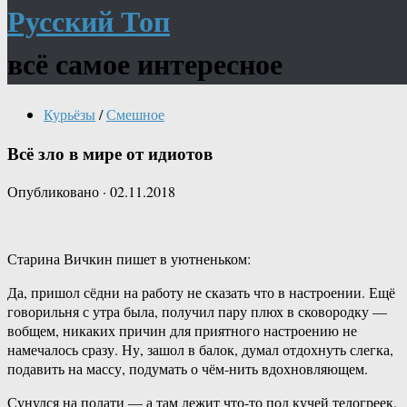
Русский Топ
всё самое интересное
Курьёзы
/
Смешное
Всё зло в мире от идиотов
Опубликовано
·
02.11.2018
Старина Вичкин пишет в уютненьком:
Да, пришол сёдни на работу не сказать что в настроении. Ещё
говорильня с утра была, получил пару плюх в сковородку —
вобщем, никаких причин для приятного настроению не
намечалось сразу. Ну, зашол в балок, думал отдохнуть слегка,
подавить на массу, подумать о чём-нить вдохновляющем.
Сунулся на полати — а там лежит что-то под кучей телогреек.