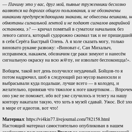
—
Пачиму это у вас, друг мой, пьяные труженники бесхозно
валяются на дорогах общего пользования, и не обозначены
никакими предупреждающими знаками, не обнесены вешками, н
обмотаны сигнальной лентой и не подают сигналов аварийной
остановки, э?
— кричал помятый в суматохе начальник без
левого сапога, который судорожно сжимал так и не пришедши
в себя Серёга Быстрый Олень. А я холе сказать могу, только
виновато рукаме развожу: «Виноват-с, Сан Михалыч,
исправимся, накажем, обозначим где раки зимуют и нанесём
сигнальную окраску на всю ж@пу, не извольте беспокоицца!».
Вобщем, такой вот день получилсе неудачный. Бойцов-то я
потом надрючил, шоб в следующий раз мусор выносили и
выбрасывали куда подальше, лучше всего — в колодец, и
желательно, привязав что тяжолое к ноге шкертиком… Впроче
оно уже не поможет, ибо всё уже случилось и телегу на нашу
контору накатали такую, что хоть в музей сдавай. Ужос. Всё зло
в мире от идиотов, вот что!
Материал
: https://vi4kin77.livejournal.com/782158.html
Настоящий материал самостоятельно опубликован в нашем
Proper
сообществе пользователем
на основании действующей