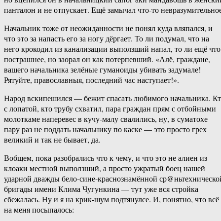
панталон и не отпускает. Ещё замычал что-то невразумительное
Начальник тоже от неожиданности не понял куда вляпался, и
что это за напасть его за ногу дёргает. То ли подумал, что на
него крокодил из канализации выползший напал, то ли ещё что
пострашнее, но заорал он как потерпевший. «Алё, граждане,
вашего начальника зелёные гуманоиды убивать задумале!
Рятуйте, православныя, последний час наступает!».
Народ вскипешился — бежит спасать любимого начальника. К
с лопатой, кто трубу схватил, пара граждан прям с отбойными
молоткаме наперевес в кучу-малу свалились, ну, в суматохе
пару раз не поддать начальнику по каске — это просто грех
великий и так не бывает, да.
Вобщем, пока разобрались что к чему, и что это не алиен из
клоаки местной выползший, а просто ужратый боец нашей
ударной дважды бело-сине-краснознамённой ср@ньтехническо
бригады имени Клима Чугункина — тут уже вся стройка
сбежалась. Ну и я на крик-шум подтянулсе. И, понятно, что всё
на меня посыпалось: