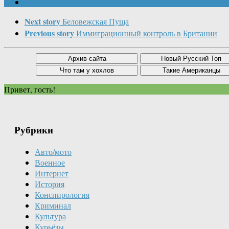
Next story
Беловежская Пуща
Previous story
Иммиграционный контроль в Британии
Привет, гость!
Рубрики
Авто/мото
Военное
Интернет
История
Конспирология
Криминал
Культура
Курьёзы