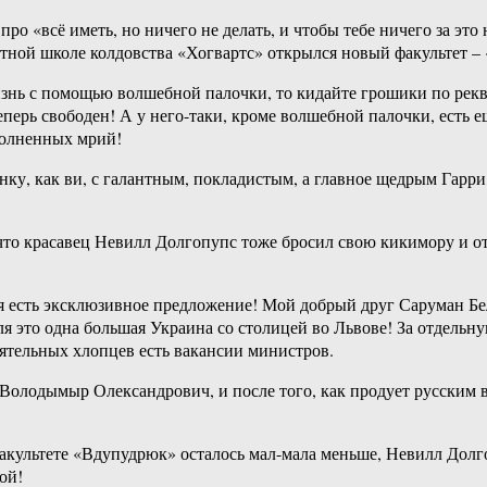
 про «всё иметь, но ничего не делать, и чтобы тебе ничего за эт
элитной школе колдовства «Хогвартс» открылся новый факультет 
изнь с помощью волшебной палочки, то кидайте грошики по рекв
теперь свободен! А у него-таки, кроме волшебной палочки, есть 
сполненных мрий!
ку, как ви, с галантным, покладистым, а главное щедрым Гарри
то красавец Невилл Долгопупс тоже бросил свою кикимору и отны
 есть эксклюзивное предложение! Мой добрый друг Саруман Бе
ля это одна большая Украина со столицей во Львове! За отдельн
ятельных хлопцев есть вакансии министров.
 Володымыр Олександрович, и после того, как продует русским 
акультете «Вдупудрюк» осталось мал-мала меньше, Невилл Долг
ой!