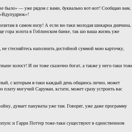
о не было» — уже рядом с вами, буквально вот-вот! Сообщаю вам,
– «Вдупудрюк»!
изитам в самом низу! А если ви-таки молодая шикарна дивчина,
еще гора золота в Гоблинском банке, так шо ваша жизнь уже
, не стесняйтесь наполнить достойной суммой мою карточку,
не холост! И он тоже сказочно богат, а также у него-таки тож
лый, с которым я-таки каждый день общаюсь лично, может
ую плату могучий Саруман, кстати, может сразу устроить вас
войну, думает пануваты уже там. Говорят, уже даже программу
опупс и Гарри Поттер тоже-таки существуют в единственном