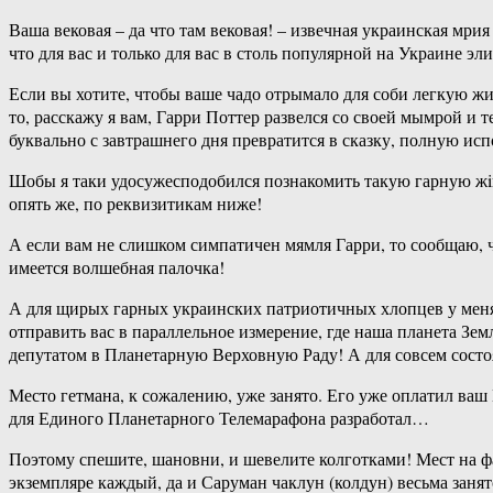
Ваша вековая – да что там вековая! – извечная украинская мрия
что для вас и только для вас в столь популярной на Украине 
Если вы хотите, чтобы ваше чадо отрымало для соби легкую ж
то, расскажу я вам, Гарри Поттер развелся со своей мымрой и 
буквально с завтрашнего дня превратится в сказку, полную и
Шобы я таки удосужесподобился познакомить такую гарную жiн
опять же, по реквизитикам ниже!
А если вам не слишком симпатичен мямля Гарри, то сообщаю, ч
имеется волшебная палочка!
А для щирых гарных украинских патриотичных хлопцев у меня
отправить вас в параллельное измерение, где наша планета Зем
депутатом в Планетарную Верховную Раду! А для совсем состо
Место гетмана, к сожалению, уже занято. Его уже оплатил ваш
для Единого Планетарного Телемарафона разработал…
Поэтому спешите, шановни, и шевелите колготками! Мест на ф
экземпляре каждый, да и Саруман чаклун (колдун) весьма занят