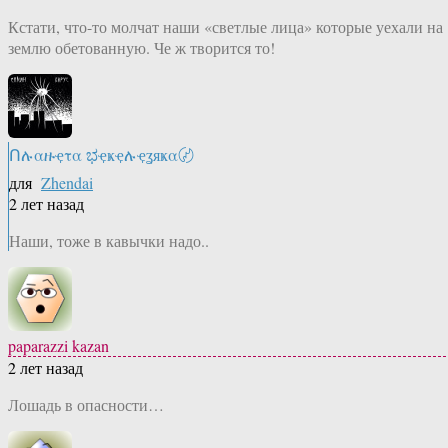
Кстати, что-то молчат наши «светлые лица» которые уехали на
землю обетованную. Че ж творится то!
Ոሉαዙҿτα ಭҿҝҿሉҿʓяҝα〄
для
Zhendai
2 лет назад
Наши, тоже в кавычки надо..
paparazzi kazan
2 лет назад
Лошадь в опасности…