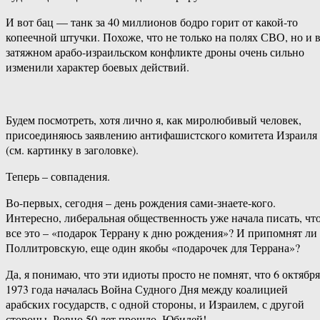
И вот бац — танк за 40 миллионов бодро горит от какой-то
копеечной штучки. Похоже, что не только на полях СВО, но и 
затяжном арабо-израильском конфликте дроны очень сильно
изменили характер боевых действий.
Будем посмотреть, хотя лично я, как миролюбивый человек,
присоединяюсь заявлению антифашистского комитета Израиля
(см. картинку в заголовке).
Теперь – совпадения.
Во-первых, сегодня – день рождения сами-знаете-кого.
Интересно, либеральная общественность уже начала писать, чт
все это – «подарок Террану к дню рождения»? И припомнят ли
Поллитровскую, еще один якобы «подарочек для Террана»?
Да, я понимаю, что эти идиоты просто не помнят, что 6 октября
1973 года началась Война Судного Дня между коалицией
арабских государств, с одной стороны, и Израилем, с другой
стороны. Ровно 50 лет прошло. Юбилей!