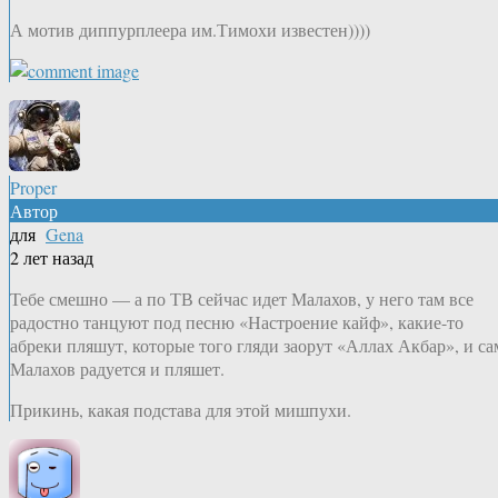
А мотив диппурплеера им.Тимохи известен))))
Proper
Автор
для
Gena
2 лет назад
Тебе смешно — а по ТВ сейчас идет Малахов, у него там все
радостно танцуют под песню «Настроение кайф», какие-то
абреки пляшут, которые того гляди заорут «Аллах Акбар», и са
Малахов радуется и пляшет.
Прикинь, какая подстава для этой мишпухи.