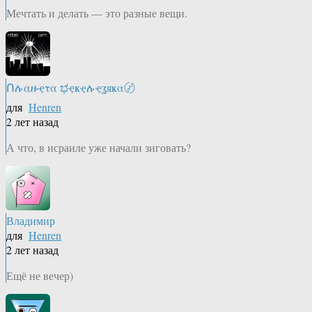
Мечтать и делать — это разные вещи.
Ոሉαዙҿτα ಭҿҝҿሉҿʓяҝα〄
для
Henren
2 лет назад
А что, в исраиле уже начали зиговать?
Владимир
для
Henren
2 лет назад
Ещё не вечер)