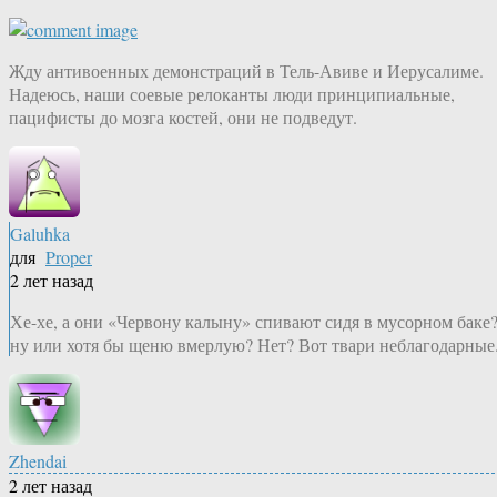
Жду антивоенных демонстраций в Тель-Авиве и Иерусалиме.
Надеюсь, наши соевые релоканты люди принципиальные,
пацифисты до мозга костей, они не подведут.
Galuhka
для
Proper
2 лет назад
Хе-хе, а они «Червону калыну» спивают сидя в мусорном баке
ну или хотя бы щеню вмерлую? Нет? Вот твари неблагодарные
Zhendai
2 лет назад