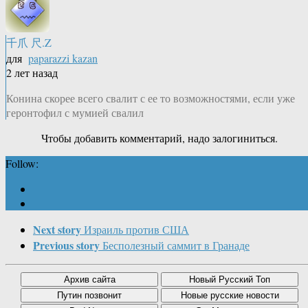
千爪 尺.Z
для
paparazzi kazan
2 лет назад
Конина скорее всего свалит с ее то возможностями, если уже
геронтофил с мумией свалил
Чтобы добавить комментарий, надо залогиниться.
Follow:
Next story
Израиль против США
Previous story
Бесполезный саммит в Гранаде