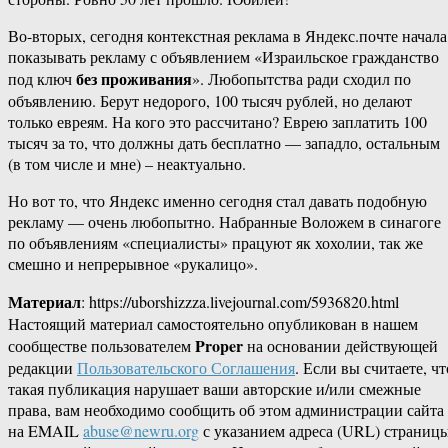
Во-вторых, сегодня контекстная реклама в Яндекс.почте начала
показывать рекламу с объявлением «Израильское гражданство
без проживания
под ключ
». Любопытства ради сходил по
объявлению. Берут недорого, 100 тысяч рублей, но делают
только евреям. На кого это рассчитано? Еврею заплатить 100
тысяч за то, что должны дать бесплатно — западло, остальным
(в том числе и мне) – неактуально.
Но вот то, что Яндекс именно сегодня стал давать подобную
рекламу — очень любопытно. Набранные Воложем в синагоге
по объявлениям «специалисты» працуют як хохолии, так же
смешно и непрерывное «рукалицо».
Материал
: https://uborshizzza.livejournal.com/5936820.html
Настоящий материал самостоятельно опубликован в нашем
Proper
сообществе пользователем
на основании действующей
редакции
Пользовательского Соглашения
. Если вы считаете, чт
такая публикация нарушает ваши авторские и/или смежные
права, вам необходимо сообщить об этом администрации сайта
на EMAIL
abuse@newru.org
с указанием адреса (URL) страницы