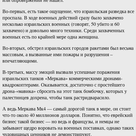
Во-первых, есть такое ощущение, что израильская разведка все
проспала. В ходе военных действий сразу было захвачено
несколько израильских военных (говорят, 50 убито и 60
захвачено) и довольно много техники. Среди захваченных
военных есть по крайней мере одна женщина.
Во-вторых, обстрел израильских городов ракетами был весьма
массовым, а вызванные ими пожары и разрушения –
впечатляющими.
В-третьих, массу эмоций вызвали успешные поражения
израильских танков «Меркава» коммерческими дронами-
квадрокоптерами. Оказывается, достаточно с простейшего
дрона-«мавика» сбросить на этот танк бомбочку, которых у
палестинцев дохрена, чтобы танк растридварасило.
А ведь Меркава Мк4 — самый дорогой танк в мире, он стоит
что-то около 40 миллионов долларов. Понятно, что еврейский
бизнес такой бизнес — но ведь и французы, и немцы не
забывают щедро воровать на военных поставках, однако таких
чудовищных ценников не демонстрируют.