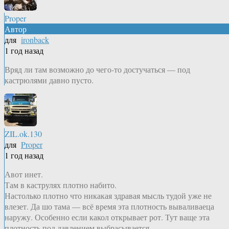
Proper
Автор
для
ironback
1 год назад
Вряд ли там возможно до чего-то достучаться — под
кастрюлями давно пусто.
ZIL.ok.130
для
Proper
1 год назад
Авот инет.
Там в каструлях плотно набито.
Настолько плотно что никакая здравая мысль тудой уже не
влезет. Да шо тама — всё время эта плотность вываливаеца
наружу. Особенно если какол открывает рот. Тут ваще эта
плотность под давлением выбрасывается.