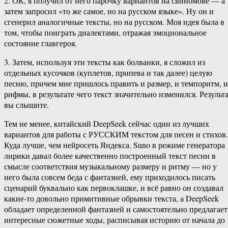
2. ОК, я получил от него парочку вариантов на свиномове — а
затем запросил «то же самое, но на русском языке». Ну он и
сгенерил аналогичные тексты, но на русском. Моя идея была в
том, чтобы поиграть диалектами, отражая эмоциональное
состояние главгероя.
3. Затем, используя эти тексты как болванки, я сложил из
отдельных кусочков (куплетов, припева и так далее) целую
песню, причем мне пришлось править и размер, и темпоритм, и
рифмы, в результате чего текст значительно изменился. Результ
вы слышите.
Тем не менее, китайский DeepSeek сейчас один из лучших
вариантов для работы с РУССКИМ текстом для песен и стихов.
Куда лучше, чем нейросеть Яндекса. Suno в режиме генератора
лирики давал более качественно построенный текст песни в
смысле соответствия музыкальному размеру и ритму — но у
него была совсем беда с фантазией, ему приходилось писать
сценарий буквально как первоклашке, и всё равно он создавал
какие-то довольно примитивные обрывки текста, а DeepSeek
обладает определенной фантазией и самостоятельно предлагает
интересные сюжетные ходы, расписывая историю от начала до