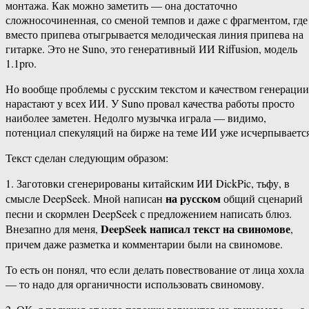
монтажа. Как можно заметить — она достаточно
сложносочиненная, со сменой темпов и даже с фрагментом, где
вместо припева отыгрывается мелодическая линия припева на
гитарке. Это не Suno, это генеративный ИИ Riffusion, модель
1.1pro.
Но вообще проблемы с русским текстом и качеством генерации
нарастают у всех ИИ. У Suno провал качества работы просто
наиболее заметен. Недолго музычка играла — видимо,
потенциал спекуляций на бирже на теме ИИ уже исчерпывается
Текст сделан следующим образом:
1. Заготовки сгенерированы китайским ИИ DickPic, тьфу, в
на русском
смысле DeepSeek. Мной написан
общий сценарий
песни и скормлен DeepSeek с предложением написать блюз.
DeepSeek написал текст на свиномове
Внезапно для меня,
,
причем даже разметка и комментарии были на свиномове.
То есть он понял, что если делать повествование от лица хохла
— то надо для органичности использовать свиномову.