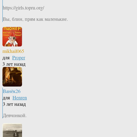
https://girls.topru.org/
Вы, блин, прям как маленькие.
mikhail065
для
Proper
3 лет назад
Ванёк26
для
Henren
3 лет назад
Девчонкой.