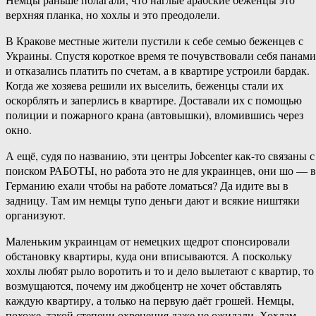
верхняя планка, но хохлы и это преодолели.
В Кракове местные жители пустили к себе семью беженцев с
Украины. Спустя короткое время те почувствовали себя панами
и отказались платить по счетам, а в квартире устроили бардак.
Когда же хозяева решили их выселить, беженцы стали их
оскорблять и заперлись в квартире. Доставали их с помощью
полиции и пожарного крана (автовышки), вломившись через
окно.
А ещё, судя по названию, эти центры Jobcenter как-то связаны с
поиском РАБОТЫ, но работа это не для украинцев, они шо — в
Германию ехали чтобы на работе ломаться? Да идите вы в
задницу. Там им немцы тупо деньги дают и всякие ништяки
организуют.
Маленьким украинцам от немецких щедрот спонсировали
обстановку квартиры, куда они вписываются. А поскольку
хохлы любят рыло воротить и то и дело вылетают с квартир, то
возмущаются, почему им джобцентр не хочет обставлять
каждую квартиру, а только на первую даёт грошей. Немцы,
похоже, такой степени охренения даже не ожидали. Хохлам