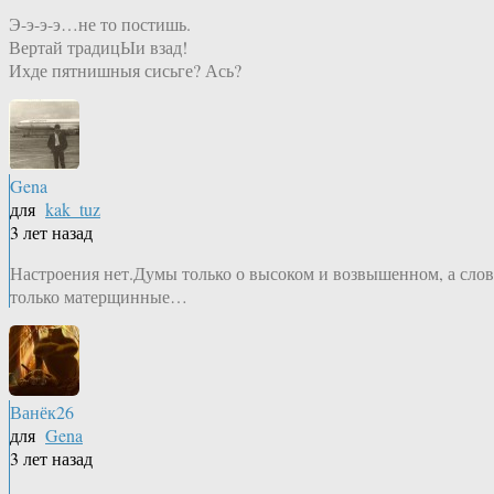
Э-э-э-э…не то постишь.
Вертай традицЫи взад!
Ихде пятнишныя сисьге? Ась?
Gena
для
kak_tuz
3 лет назад
Настроения нет.Думы только о высоком и возвышенном, а слов
только матерщинные…
Ванёк26
для
Gena
3 лет назад