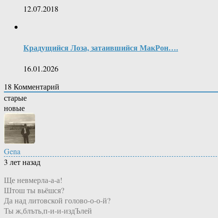
12.07.2018
Крадущийся Лоза, затаившийся МакРон….
16.01.2026
18
Комментарий
старые
новые
Gena
3 лет назад
Ще невмерла-а-а!
Штош ты вьёшся?
Да над литовской голово-о-о-й?
Ты ж,блъть,п-и-и-издЪлей