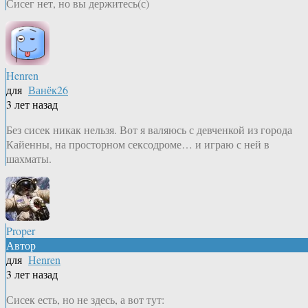
Сисег нет, но вы держитесь(с)
Henren
для
Ванёк26
3 лет назад
Без сисек никак нельзя. Вот я валяюсь с девченкой из города
Кайенны, на просторном сексодроме… и играю с ней в
шахматы.
Proper
Автор
для
Henren
3 лет назад
Сисек есть, но не здесь, а вот тут: