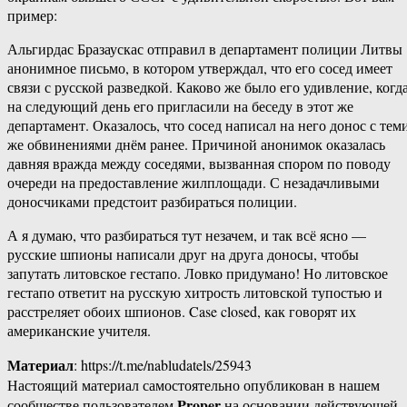
пример:
Альгирдас Бразаускас отправил в департамент полиции Литвы
анонимное письмо, в котором утверждал, что его сосед имеет
связи с русской разведкой. Каково же было его удивление, когд
на следующий день его пригласили на беседу в этот же
департамент. Оказалось, что сосед написал на него донос с тем
же обвинениями днём ранее. Причиной анонимок оказалась
давняя вражда между соседями, вызванная спором по поводу
очереди на предоставление жилплощади. С незадачливыми
доносчиками предстоит разбираться полиции.
А я думаю, что разбираться тут незачем, и так всё ясно —
русские шпионы написали друг на друга доносы, чтобы
запутать литовское гестапо. Ловко придумано! Но литовское
гестапо ответит на русскую хитрость литовской тупостью и
расстреляет обоих шпионов. Case closed, как говорят их
американские учителя.
Материал
: https://t.me/nabludatels/25943
Настоящий материал самостоятельно опубликован в нашем
Proper
сообществе пользователем
на основании действующей