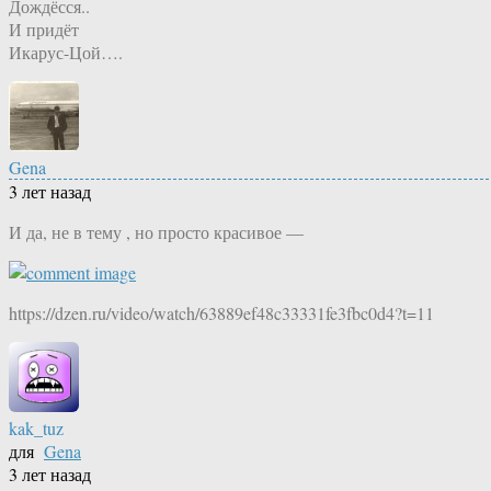
Дождёсся..
И придёт
Икарус-Цой….
Gena
3 лет назад
И да, не в тему , но просто красивое —
https://dzen.ru/video/watch/63889ef48c33331fe3fbc0d4?t=11
kak_tuz
для
Gena
3 лет назад