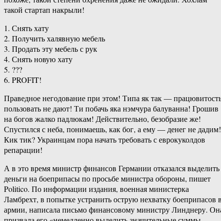
такой стартап накрыли!
1. Снять хату
2. Получить халявную мебель
3. Продать эту мебель с рук
4. Снять новую хату
5. ???
6. PROFIT!
Праведное негодование при этом! Типа як так — працювитост
пользовать не дают! Ти побачь яка нэмчура балуванна! Грошив
на богов жалко падлюкам! Действительно, безобразие же!
Спустился с неба, понимаешь, как бог, а ему — денег не дадим!
Кик тик? Украинцам пора начать требовать с еврокуколдов
репарации!
А в это время министр финансов Германии отказался выделить
деньги на боеприпасы по просьбе министра обороны, пишет
Politico. По информации издания, военная министерка
Ламбрехт, в попытке устранить острую нехватку боеприпасов 
армии, написала письмо финансовому министру Линднеру. Он
призвала его «немедленно выделить значительные суммы