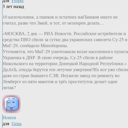
для
Proper
3 лет назад
10 килочоловик, а пшеков и остатних наёЪников никто не
считал, разве что Змий, и тот, от нехенрен делать…
«МОСКВА, 2 дек — РИА Новости. Российские истребители и
средства ПВО сбили за сутки два украинских самолета Су-25 и
МиГ-29, сообщило Минобороны.
Уточняется, что МиГ-29 уничтожили возле населенного пункта
Украинка в ДНР. В свою очередь, Су-25 сбили в районе
Никольского на территории Донецкой Народной Республики.»
Да,блЪ, откуда берутся эти летучие умертвия?Их все уже сбили
даже из стран бывшего СЭВ. Неужели завод по ремонту во
Лемберге из пяти макетов и трёх проституток делает один
литак?
Henren
для
Gena