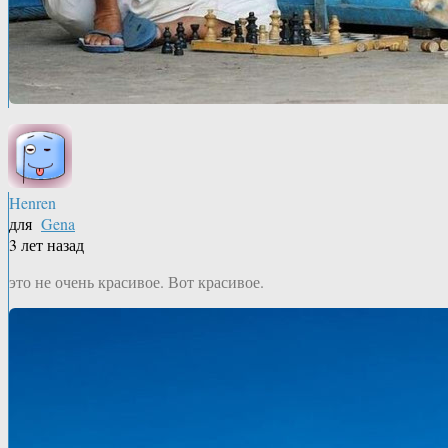
Henren
для
Gena
3 лет назад
это не очень красивое. Вот красивое.