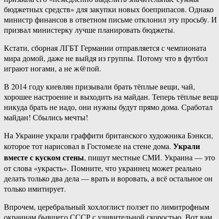
бюджетных средств» для закупки новых боеприпасов. Однако
министр финансов в ответном письме отклонил эту просьбу. И
призвал министерку лучше планировать бюджеты.
Кстати, сборная ЛГБТ Германии отправляется с чемпионата
мира домой, даже не выйдя из группы. Потому что в футбол
играют ногами, а не ж@пой.
В 2014 году киевлян призывали брать тёплые вещи, чай,
хорошее настроение и выходить на майдан. Теперь тёплые вещ
никуда брать не надо, они нужны будут прямо дома. Сработал
майдан! Сбылись мечты!
На Украине украли граффити британского художника Бэнкси,
Украли
которое тот нарисовал в Гостомеле на стене дома.
вместе с куском стены
, пишут местные СМИ. Украина — это
от слова «украсть». Помните, что украинец может реально
делать только два дела — врать и воровать, а всё остальное он
только имитирует.
Впрочем, церебральный хохлоглист ползет по лимитрофным
окраинам бывшего СССР с удивительной скоростью. Вот вам